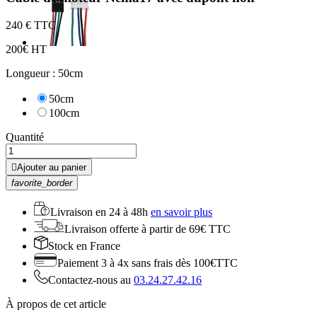
2
40 € TTC
2
00€ HT
Longueur : 50cm
50cm
100cm
Quantité

Ajouter au panier
favorite_border
Livraison en
24 à 48h
en savoir plus
Livraison offerte
à partir de 69€ TTC
Stock
en France
Paiement 3 à 4x
sans frais dès 100€TTC
Contactez-nous au
03.24.27.42.16
À propos de cet article