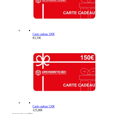
Carte cadeau 100€
83,33€
Carte cadeau 150€
125,00€