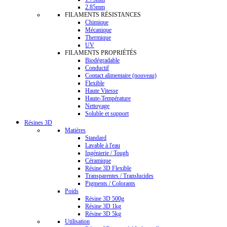
2.85mm
FILAMENTS RÉSISTANCES
Chimique
Mécanique
Thermique
UV
FILAMENTS PROPRIÉTÉS
Biodégradable
Conductif
Contact alimentaire (nouveau)
Flexible
Haute Vitesse
Haute-Température
Nettoyage
Soluble et support
Résines 3D
Matières
Standard
Lavable à l'eau
Ingénierie / Tough
Céramique
Résine 3D Flexible
Transparentes / Translucides
Pigments / Colorants
Poids
Résine 3D 500g
Résine 3D 1kg
Résine 3D 5kg
Utilisation