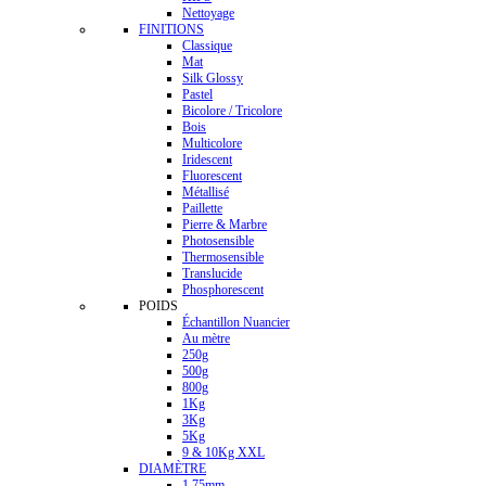
Nettoyage
FINITIONS
Classique
Mat
Silk Glossy
Pastel
Bicolore / Tricolore
Bois
Multicolore
Iridescent
Fluorescent
Métallisé
Paillette
Pierre & Marbre
Photosensible
Thermosensible
Translucide
Phosphorescent
POIDS
Échantillon Nuancier
Au mètre
250g
500g
800g
1Kg
3Kg
5Kg
9 & 10Kg XXL
DIAMÈTRE
1.75mm