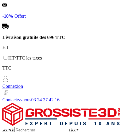
Panneau de gestion des cookies
-10%
Offert
Livraison gratuite dès
69€ TTC
HT
HT/TTC les taxes
TTC
Connexion
Contactez-nous
03 24 27 42 16
search
clear