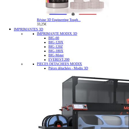
Résine 3D Engineering Tough...
33,25€
IMPRIMANTES 3D
IMPRIMANTE MODIX 3D
BIG-60
BIG-120X
BIG-120Z
BIG-180X
BIG-Meter
EVEREST-200
PIECES DETACHEES MODIX
Pièces détachées - Modix 3D