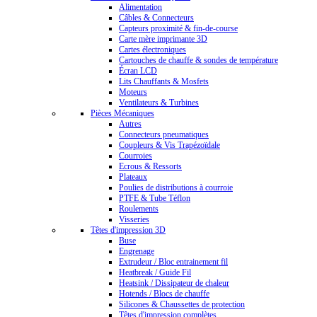
Alimentation
Câbles & Connecteurs
Capteurs proximité & fin-de-course
Carte mère imprimante 3D
Cartes électroniques
Cartouches de chauffe & sondes de température
Écran LCD
Lits Chauffants & Mosfets
Moteurs
Ventilateurs & Turbines
Pièces Mécaniques
Autres
Connecteurs pneumatiques
Coupleurs & Vis Trapézoïdale
Courroies
Ecrous & Ressorts
Plateaux
Poulies de distributions à courroie
PTFE & Tube Téflon
Roulements
Visseries
Têtes d'impression 3D
Buse
Engrenage
Extrudeur / Bloc entrainement fil
Heatbreak / Guide Fil
Heatsink / Dissipateur de chaleur
Hotends / Blocs de chauffe
Silicones & Chaussettes de protection
Têtes d'impression complètes