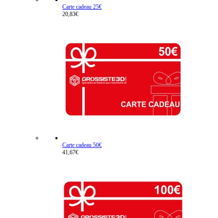
Carte cadeau 25€
20,83€
Carte cadeau 50€
41,67€