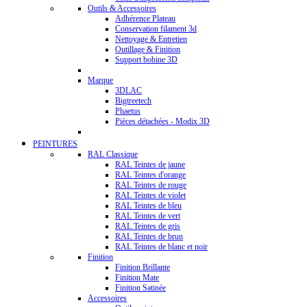
Outils & Accessoires
Adhérence Plateau
Conservation filament 3d
Nettoyage & Entretien
Outillage & Finition
Support bobine 3D
Marque
3DLAC
Bigtreetech
Phaetus
Pièces détachées - Modix 3D
PEINTURES
RAL Classique
RAL Teintes de jaune
RAL Teintes d'orange
RAL Teintes de rouge
RAL Teintes de violet
RAL Teintes de bleu
RAL Teintes de vert
RAL Teintes de gris
RAL Teintes de brun
RAL Teintes de blanc et noir
Finition
Finition Brillante
Finition Mate
Finition Satinée
Accessoires