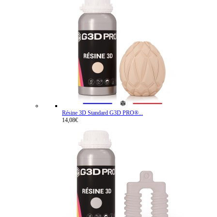
Résine 3D Standard G3D PRO®...
14,08€