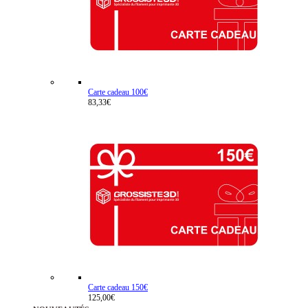
Carte cadeau 100€
83,33€
Carte cadeau 150€
125,00€