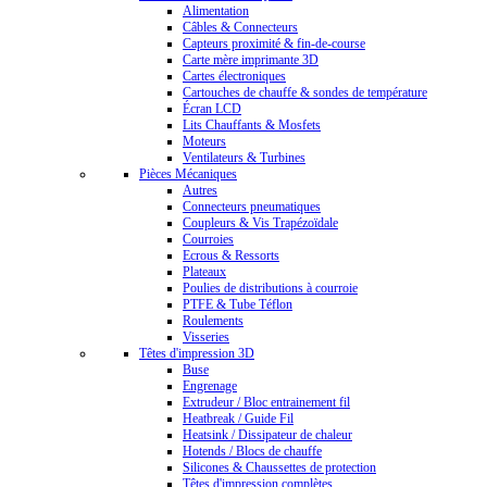
Alimentation
Câbles & Connecteurs
Capteurs proximité & fin-de-course
Carte mère imprimante 3D
Cartes électroniques
Cartouches de chauffe & sondes de température
Écran LCD
Lits Chauffants & Mosfets
Moteurs
Ventilateurs & Turbines
Pièces Mécaniques
Autres
Connecteurs pneumatiques
Coupleurs & Vis Trapézoïdale
Courroies
Ecrous & Ressorts
Plateaux
Poulies de distributions à courroie
PTFE & Tube Téflon
Roulements
Visseries
Têtes d'impression 3D
Buse
Engrenage
Extrudeur / Bloc entrainement fil
Heatbreak / Guide Fil
Heatsink / Dissipateur de chaleur
Hotends / Blocs de chauffe
Silicones & Chaussettes de protection
Têtes d'impression complètes