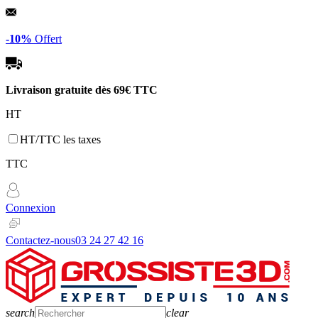
Panneau de gestion des cookies
-10%
Offert
Livraison gratuite dès
69€ TTC
HT
HT/TTC les taxes
TTC
Connexion
Contactez-nous
03 24 27 42 16
search
clear