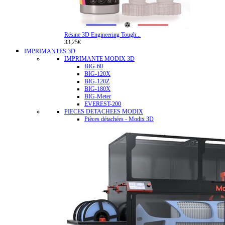
Résine 3D Engineering Tough...
33,25€
IMPRIMANTES 3D
IMPRIMANTE MODIX 3D
BIG-60
BIG-120X
BIG-120Z
BIG-180X
BIG-Meter
EVEREST-200
PIECES DETACHEES MODIX
Pièces détachées - Modix 3D