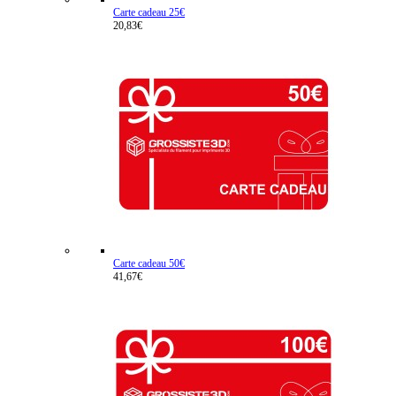
Carte cadeau 25€
20,83€
Carte cadeau 50€
41,67€