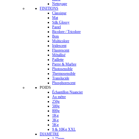
Nettoyage
FINITIONS
Classique
Mat
Silk Glossy
Pastel
Bicolore / Tricolore
Bois
Multicolore
Iridescent
Fluorescent
Métallisé
Paillette
Pierre & Marbre
Photosensible
Thermosensible
Translucide
Phosphorescent
POIDS
Échantillon Nuancier
Au mètre
250g
500g
800g
1Kg
3Kg
5Kg
9 & 10Kg XXL
DIAMÈTRE
1.75mm