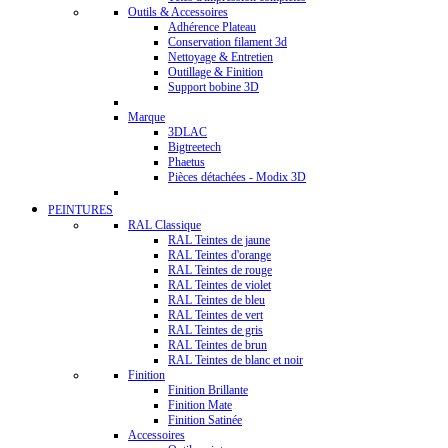
Outils & Accessoires
Adhérence Plateau
Conservation filament 3d
Nettoyage & Entretien
Outillage & Finition
Support bobine 3D
Marque
3DLAC
Bigtreetech
Phaetus
Pièces détachées - Modix 3D
PEINTURES
RAL Classique
RAL Teintes de jaune
RAL Teintes d'orange
RAL Teintes de rouge
RAL Teintes de violet
RAL Teintes de bleu
RAL Teintes de vert
RAL Teintes de gris
RAL Teintes de brun
RAL Teintes de blanc et noir
Finition
Finition Brillante
Finition Mate
Finition Satinée
Accessoires