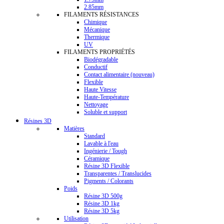
2.85mm
FILAMENTS RÉSISTANCES
Chimique
Mécanique
Thermique
UV
FILAMENTS PROPRIÉTÉS
Biodégradable
Conductif
Contact alimentaire (nouveau)
Flexible
Haute Vitesse
Haute-Température
Nettoyage
Soluble et support
Résines 3D
Matières
Standard
Lavable à l'eau
Ingénierie / Tough
Céramique
Résine 3D Flexible
Transparentes / Translucides
Pigments / Colorants
Poids
Résine 3D 500g
Résine 3D 1kg
Résine 3D 5kg
Utilisation