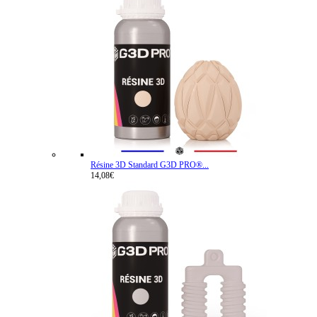
Résine 3D Standard G3D PRO®...
14,08€