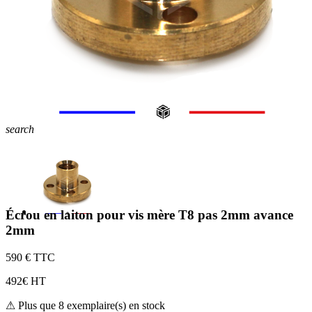
search
Écrou en laiton pour vis mère T8 pas 2mm avance
2mm
5
90 € TTC
4
92€ HT
⚠ Plus que 8 exemplaire(s) en stock