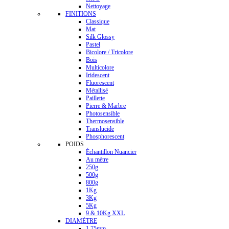
Nettoyage
FINITIONS
Classique
Mat
Silk Glossy
Pastel
Bicolore / Tricolore
Bois
Multicolore
Iridescent
Fluorescent
Métallisé
Paillette
Pierre & Marbre
Photosensible
Thermosensible
Translucide
Phosphorescent
POIDS
Échantillon Nuancier
Au mètre
250g
500g
800g
1Kg
3Kg
5Kg
9 & 10Kg XXL
DIAMÈTRE
1.75mm