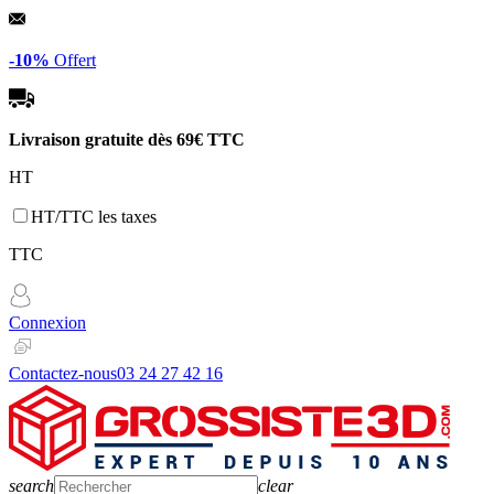
Panneau de gestion des cookies
-10%
Offert
Livraison gratuite dès
69€ TTC
HT
HT/TTC les taxes
TTC
Connexion
Contactez-nous
03 24 27 42 16
search
clear