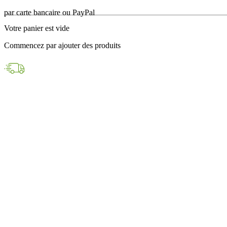
en 24h avec DPD
Votre panier est vide
Paiements sécurisés
Commencez par ajouter des produits
par carte bancaire ou PayPal