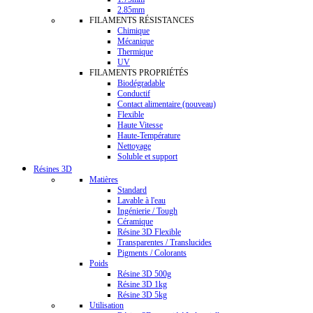
2.85mm
FILAMENTS RÉSISTANCES
Chimique
Mécanique
Thermique
UV
FILAMENTS PROPRIÉTÉS
Biodégradable
Conductif
Contact alimentaire (nouveau)
Flexible
Haute Vitesse
Haute-Température
Nettoyage
Soluble et support
Résines 3D
Matières
Standard
Lavable à l'eau
Ingénierie / Tough
Céramique
Résine 3D Flexible
Transparentes / Translucides
Pigments / Colorants
Poids
Résine 3D 500g
Résine 3D 1kg
Résine 3D 5kg
Utilisation