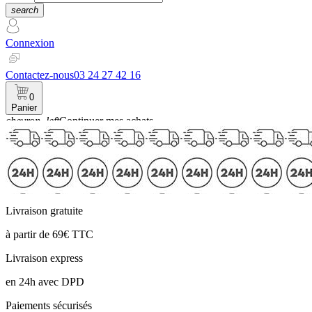
search
Connexion
Contactez-nous
03 24 27 42 16
0
Panier
chevron_left
Continuer mes achats
Panier
Livraison gratuite
à partir de 69€ TTC
Livraison express