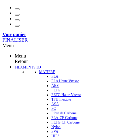
Voir panier
FINALISER
Menu
Menu
Retour
FILAMENTS 3D
MATIERE
PLA
PLA Haute Vitesse
ABS
PETG
PETG Haute Vitesse
TPU Flexible
ASA
PC
Fibre de Carbone
PLA-CF Carbone
PETG-CF Carbone
Nylon
PVA
HIPS