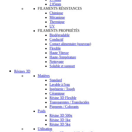
2.85mm
FILAMENTS RÉSISTANCES
Chimique
Mécanique
Thermique
UV
FILAMENTS PROPRIÉTÉS
Biodégradable
Conductif
Contact alimentaire (nouveau)
Flexible
Haute Vitesse
Haute-Température
Nettoyage
Soluble et support
Résines 3D
Matières
Standard
Lavable à l'eau
Ingénierie / Tough
Céramique
Résine 3D Flexible
Transparentes / Translucides
Pigments / Colorants
Poids
Résine 3D 500g
Résine 3D 1kg
Résine 3D 5kg
Utilisation