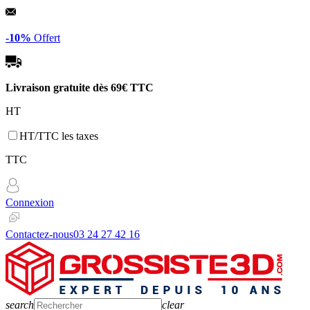
Panneau de gestion des cookies
-10%
Offert
Livraison gratuite dès
69€ TTC
HT
HT/TTC les taxes
TTC
Connexion
Contactez-nous
03 24 27 42 16
search
clear