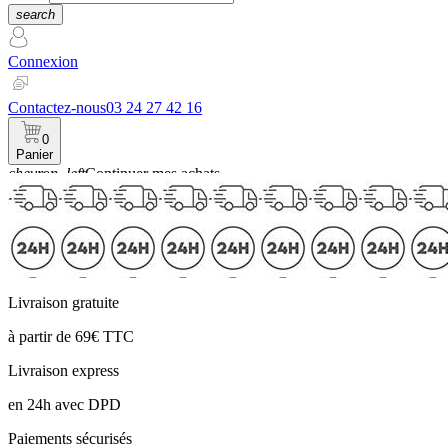
search
Connexion
Contactez-nous
03 24 27 42 16
0
Panier
chevron_left
Continuer mes achats
Panier
Livraison gratuite
à partir de 69€ TTC
Livraison express