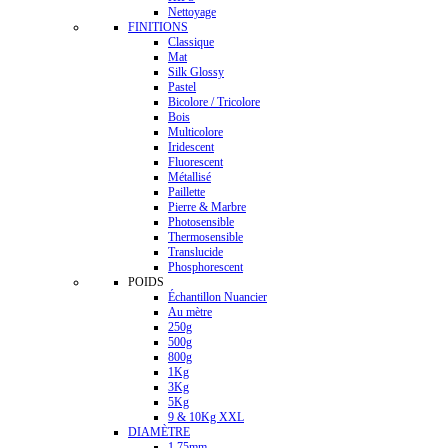
Nettoyage
FINITIONS
Classique
Mat
Silk Glossy
Pastel
Bicolore / Tricolore
Bois
Multicolore
Iridescent
Fluorescent
Métallisé
Paillette
Pierre & Marbre
Photosensible
Thermosensible
Translucide
Phosphorescent
POIDS
Échantillon Nuancier
Au mètre
250g
500g
800g
1Kg
3Kg
5Kg
9 & 10Kg XXL
DIAMÈTRE
1.75mm