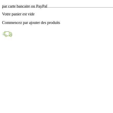
en 24h avec DPD
Votre panier est vide
Paiements sécurisés
Commencez par ajouter des produits
par carte bancaire ou PayPal