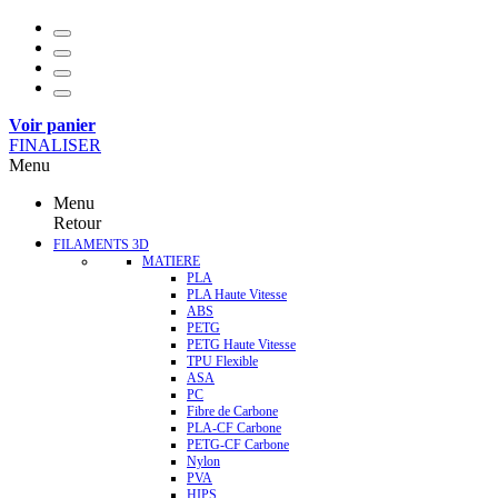
Voir panier
FINALISER
Menu
Menu
Retour
FILAMENTS 3D
MATIERE
PLA
PLA Haute Vitesse
ABS
PETG
PETG Haute Vitesse
TPU Flexible
ASA
PC
Fibre de Carbone
PLA-CF Carbone
PETG-CF Carbone
Nylon
PVA
HIPS