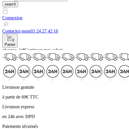
search
Connexion
Contactez-nous
03 24 27 42 16
0
Panier
chevron_left
Continuer mes achats
Panier
Livraison gratuite
à partir de 69€ TTC
Livraison express