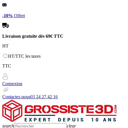
Panneau de gestion des cookies
-10%
Offert
Livraison gratuite dès
69€ TTC
HT
HT/TTC les taxes
TTC
Connexion
Contactez-nous
03 24 27 42 16
search
clear