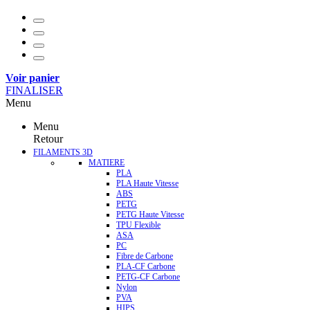
Voir panier
FINALISER
Menu
Menu
Retour
FILAMENTS 3D
MATIERE
PLA
PLA Haute Vitesse
ABS
PETG
PETG Haute Vitesse
TPU Flexible
ASA
PC
Fibre de Carbone
PLA-CF Carbone
PETG-CF Carbone
Nylon
PVA
HIPS