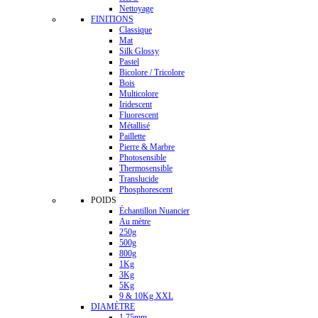
Nettoyage
FINITIONS
Classique
Mat
Silk Glossy
Pastel
Bicolore / Tricolore
Bois
Multicolore
Iridescent
Fluorescent
Métallisé
Paillette
Pierre & Marbre
Photosensible
Thermosensible
Translucide
Phosphorescent
POIDS
Échantillon Nuancier
Au mètre
250g
500g
800g
1Kg
3Kg
5Kg
9 & 10Kg XXL
DIAMÈTRE
1.75mm