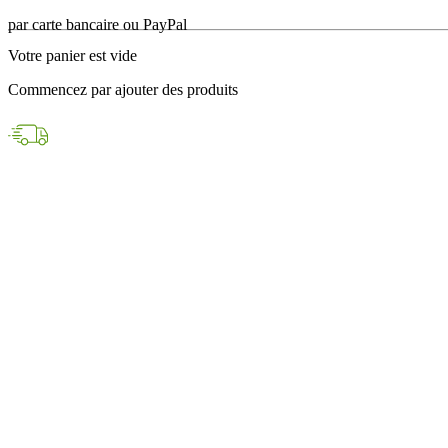
en 24h avec DPD
Votre panier est vide
Paiements sécurisés
Commencez par ajouter des produits
par carte bancaire ou PayPal