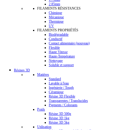
2.85mm
FILAMENTS RÉSISTANCES
Chimique
Mécanique
Thermique
UV
FILAMENTS PROPRIÉTÉS
Biodégradable
Conductif
Contact alimentaire (nouveau)
Flexible
Haute Vitesse
Haute-Température
Nettoyage
Soluble et support
Résines 3D
Matières
Standard
Lavable à l'eau
Ingénierie / Tough
Céramique
Résine 3D Flexible
Transparentes / Translucides
Pigments / Colorants
Poids
Résine 3D 500g
Résine 3D 1kg
Résine 3D 5kg
Utilisation