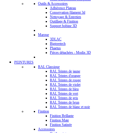
Outils & Accessoires
Adhérence Plateau
Conservation filament 3d
Nettoyage & Entretien
Outillage & Finition
Support bobine 3D
Marque
3DLAC
Bigtreetech
Phaetus
Pièces détachées - Modix 3D
PEINTURES
RAL Classique
RAL Teintes de jaune
RAL Teintes d'orange
RAL Teintes de rouge
RAL Teintes de violet
RAL Teintes de bleu
RAL Teintes de vert
RAL Teintes de gris
RAL Teintes de brun
RAL Teintes de blanc et noir
Finition
Finition Brillante
Finition Mate
Finition Satinée
Accessoires