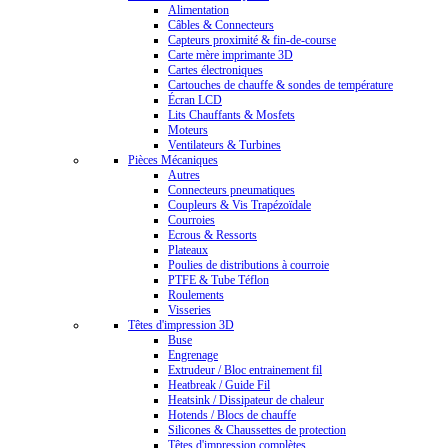
Alimentation
Câbles & Connecteurs
Capteurs proximité & fin-de-course
Carte mère imprimante 3D
Cartes électroniques
Cartouches de chauffe & sondes de température
Écran LCD
Lits Chauffants & Mosfets
Moteurs
Ventilateurs & Turbines
Pièces Mécaniques
Autres
Connecteurs pneumatiques
Coupleurs & Vis Trapézoïdale
Courroies
Ecrous & Ressorts
Plateaux
Poulies de distributions à courroie
PTFE & Tube Téflon
Roulements
Visseries
Têtes d'impression 3D
Buse
Engrenage
Extrudeur / Bloc entrainement fil
Heatbreak / Guide Fil
Heatsink / Dissipateur de chaleur
Hotends / Blocs de chauffe
Silicones & Chaussettes de protection
Têtes d'impression complètes