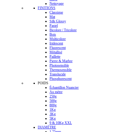
Nettoyage
FINITIONS
Classique
Mat
Silk Glossy
Pastel
Bicolore / Tricolore
Bois
Multicolore
Iridescent
Fluorescent
Métallisé
Paillette
Pierre & Marbre
Photosensible
Thermosensible
Translucide
Phosphorescent
POIDS
Échantillon Nuancier
Au mètre
250g
500g
800g
1Kg
3Kg
5Kg
9 & 10Kg XXL
DIAMÈTRE
1.75mm