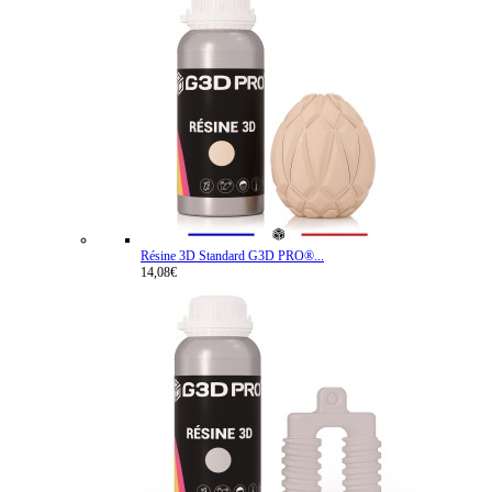
Résine 3D Standard G3D PRO®...
14,08€