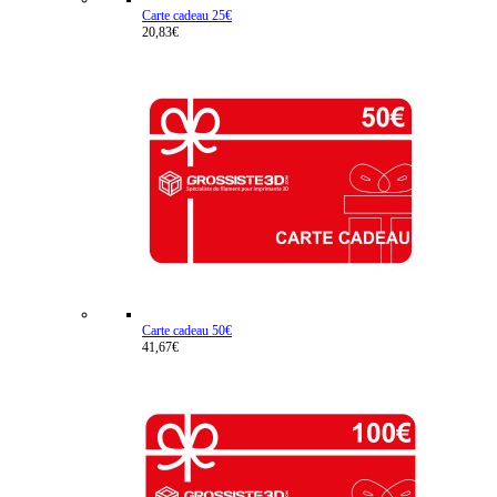
Carte cadeau 25€
20,83€
Carte cadeau 50€
41,67€