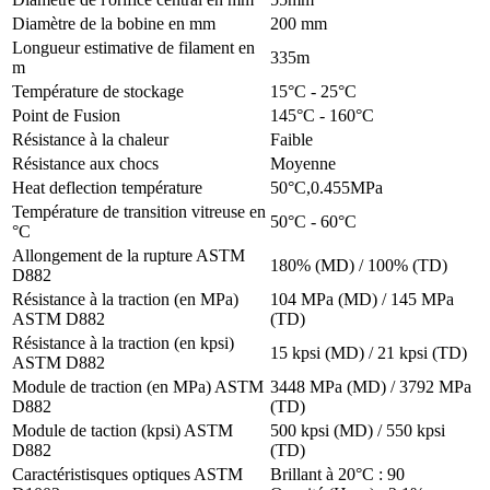
Diamètre de la bobine en mm
200 mm
Longueur estimative de filament en
335m
m
Température de stockage
15°C - 25°C
Point de Fusion
145°C - 160°C
Résistance à la chaleur
Faible
Résistance aux chocs
Moyenne
Heat deflection température
50°C,0.455MPa
Température de transition vitreuse en
50°C - 60°C
°C
Allongement de la rupture ASTM
180% (MD) / 100% (TD)
D882
Résistance à la traction (en MPa)
104 MPa (MD) / 145 MPa
ASTM D882
(TD)
Résistance à la traction (en kpsi)
15 kpsi (MD) / 21 kpsi (TD)
ASTM D882
Module de traction (en MPa) ASTM
3448 MPa (MD) / 3792 MPa
D882
(TD)
Module de taction (kpsi) ASTM
500 kpsi (MD) / 550 kpsi
D882
(TD)
Caractéristisques optiques ASTM
Brillant à 20°C : 90