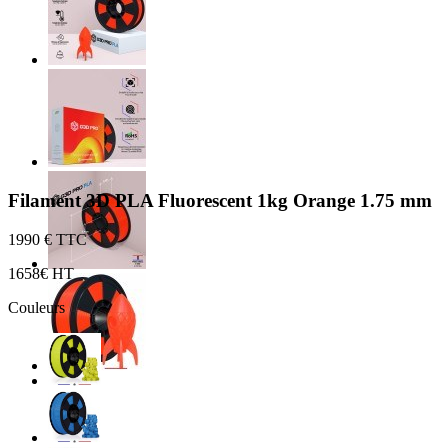
Filament 3D PLA Fluorescent 1kg Orange 1.75 mm
19
90 € TTC
16
58€ HT
Couleurs