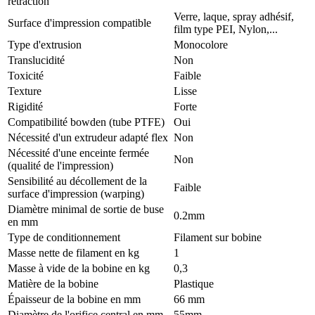
rétraction
Verre, laque, spray adhésif,
Surface d'impression compatible
film type PEI, Nylon,...
Type d'extrusion
Monocolore
Translucidité
Non
Toxicité
Faible
Texture
Lisse
Rigidité
Forte
Compatibilité bowden (tube PTFE)
Oui
Nécessité d'un extrudeur adapté flex
Non
Nécessité d'une enceinte fermée
Non
(qualité de l'impression)
Sensibilité au décollement de la
Faible
surface d'impression (warping)
Diamètre minimal de sortie de buse
0.2mm
en mm
Type de conditionnement
Filament sur bobine
Masse nette de filament en kg
1
Masse à vide de la bobine en kg
0,3
Matière de la bobine
Plastique
Épaisseur de la bobine en mm
66 mm
Diamètre de l'orifice central en mm
55mm