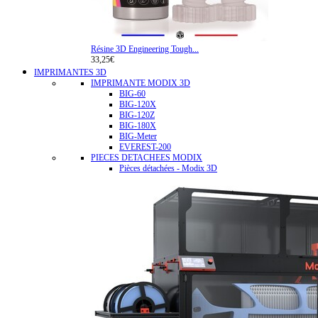
Résine 3D Engineering Tough...
33,25€
IMPRIMANTES 3D
IMPRIMANTE MODIX 3D
BIG-60
BIG-120X
BIG-120Z
BIG-180X
BIG-Meter
EVEREST-200
PIECES DETACHEES MODIX
Pièces détachées - Modix 3D