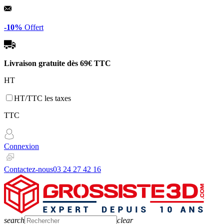
Panneau de gestion des cookies
-10%
Offert
Livraison gratuite dès
69€ TTC
HT
HT/TTC les taxes
TTC
Connexion
Contactez-nous
03 24 27 42 16
search
clear