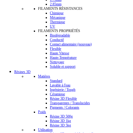
2.85mm
FILAMENTS RÉSISTANCES
Chimique
Mécanique
Thermique
UV
FILAMENTS PROPRIÉTÉS
Biodégradable
Conductif
Contact alimentaire (nouveau)
Flexible
Haute Vitesse
Haute-Température
Nettoyage
Soluble et support
Résines 3D
Matières
Standard
Lavable à l'eau
Ingénierie / Tough
Céramique
Résine 3D Flexible
Transparentes / Translucides
Pigments / Colorants
Poids
Résine 3D 500g
Résine 3D 1kg
Résine 3D 5kg
Utilisation