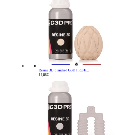
Résine 3D Standard G3D PRO®...
14,08€