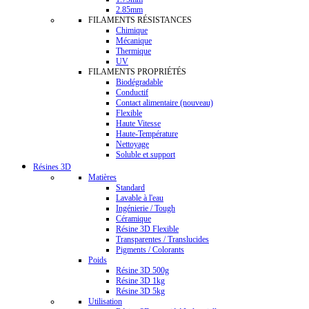
2.85mm
FILAMENTS RÉSISTANCES
Chimique
Mécanique
Thermique
UV
FILAMENTS PROPRIÉTÉS
Biodégradable
Conductif
Contact alimentaire (nouveau)
Flexible
Haute Vitesse
Haute-Température
Nettoyage
Soluble et support
Résines 3D
Matières
Standard
Lavable à l'eau
Ingénierie / Tough
Céramique
Résine 3D Flexible
Transparentes / Translucides
Pigments / Colorants
Poids
Résine 3D 500g
Résine 3D 1kg
Résine 3D 5kg
Utilisation