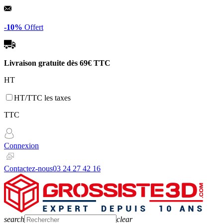
Panneau de gestion des cookies
-10%
Offert
Livraison gratuite dès
69€ TTC
HT
HT/TTC les taxes
TTC
Connexion
Contactez-nous
03 24 27 42 16
search
clear