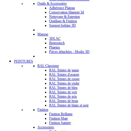
Outils & Accessoires
Adhérence Plateau
Conservation filament 3d
Nettoyage & Entretien
Outillage & Finition
Support bobine 3D
Marque
3DLAC
Bigtreetech
Phaetus
Pièces détachées - Modix 3D
PEINTURES
RAL Classique
RAL Teintes de jaune
RAL Teintes d'orange
RAL Teintes de rouge
RAL Teintes de violet
RAL Teintes de bleu
RAL Teintes de vert
RAL Teintes de gris
RAL Teintes de brun
RAL Teintes de blanc et noir
Finition
Finition Brillante
Finition Mate
Finition Satinée
Accessoires