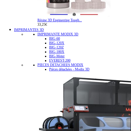
Résine 3D Engineering Tough...
33,25€
IMPRIMANTES 3D
IMPRIMANTE MODIX 3D
BIG-60
BIG-120X
BIG-120Z
BIG-180X
BIG-Meter
EVEREST-200
PIECES DETACHEES MODIX
Pièces détachées - Modix 3D