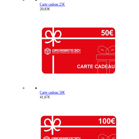
Carte cadeau 25€
20,83€
Carte cadeau 50€
41,67€