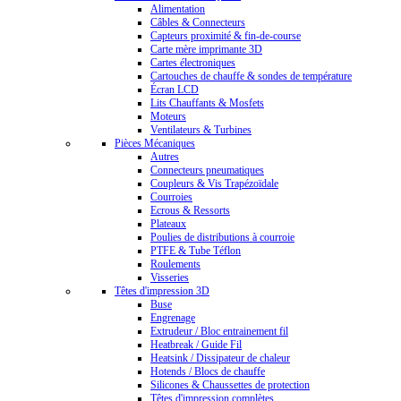
Alimentation
Câbles & Connecteurs
Capteurs proximité & fin-de-course
Carte mère imprimante 3D
Cartes électroniques
Cartouches de chauffe & sondes de température
Écran LCD
Lits Chauffants & Mosfets
Moteurs
Ventilateurs & Turbines
Pièces Mécaniques
Autres
Connecteurs pneumatiques
Coupleurs & Vis Trapézoïdale
Courroies
Ecrous & Ressorts
Plateaux
Poulies de distributions à courroie
PTFE & Tube Téflon
Roulements
Visseries
Têtes d'impression 3D
Buse
Engrenage
Extrudeur / Bloc entrainement fil
Heatbreak / Guide Fil
Heatsink / Dissipateur de chaleur
Hotends / Blocs de chauffe
Silicones & Chaussettes de protection
Têtes d'impression complètes