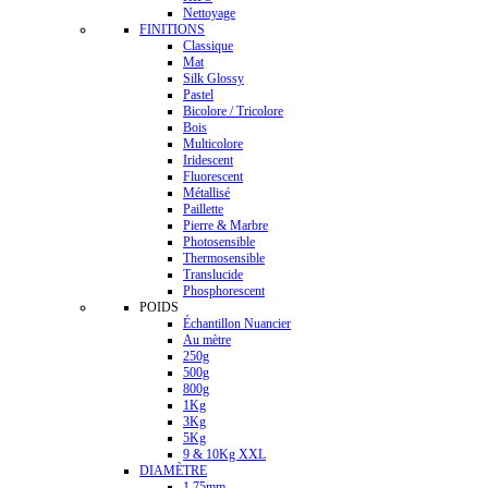
Nettoyage
FINITIONS
Classique
Mat
Silk Glossy
Pastel
Bicolore / Tricolore
Bois
Multicolore
Iridescent
Fluorescent
Métallisé
Paillette
Pierre & Marbre
Photosensible
Thermosensible
Translucide
Phosphorescent
POIDS
Échantillon Nuancier
Au mètre
250g
500g
800g
1Kg
3Kg
5Kg
9 & 10Kg XXL
DIAMÈTRE
1.75mm