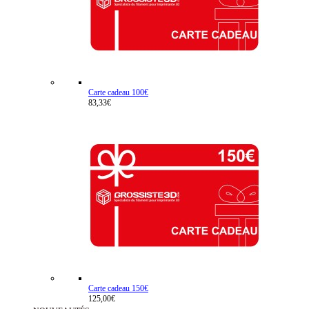
Carte cadeau 100€
83,33€
Carte cadeau 150€
125,00€