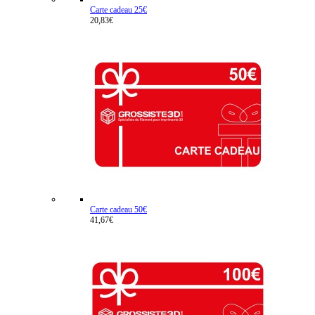
Carte cadeau 25€
20,83€
Carte cadeau 50€
41,67€