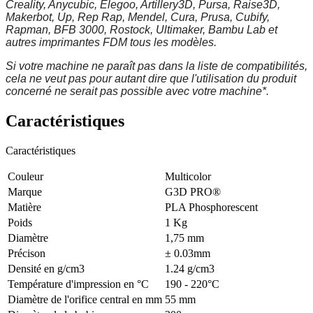
Creality, Anycubic, Elegoo, Artillery3D, Pursa, Raise3D,
Makerbot, Up, Rep Rap, Mendel, Cura, Prusa, Cubify,
Rapman, BFB 3000, Rostock, Ultimaker, Bambu Lab et
autres imprimantes FDM tous les modèles.
Si votre machine ne paraît pas dans la liste de compatibilités,
cela ne veut pas pour autant dire que l'utilisation du produit
concerné ne serait pas possible avec votre machine*.
Caractéristiques
Caractéristiques
Couleur
Multicolor
Marque
G3D PRO®
Matière
PLA Phosphorescent
Poids
1 Kg
Diamètre
1,75 mm
Précison
± 0.03mm
Densité en g/cm3
1.24 g/cm3
Température d'impression en °C
190 - 220°C
Diamètre de l'orifice central en mm
55 mm