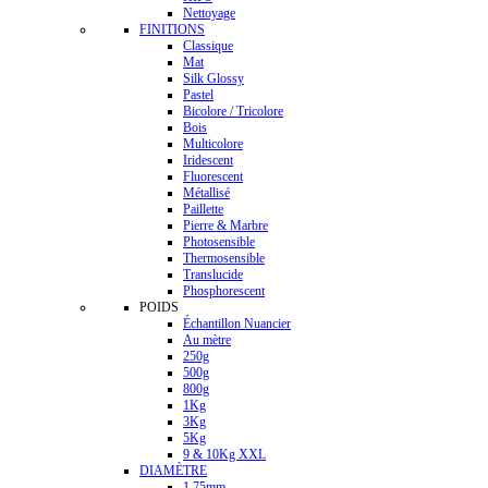
Nettoyage
FINITIONS
Classique
Mat
Silk Glossy
Pastel
Bicolore / Tricolore
Bois
Multicolore
Iridescent
Fluorescent
Métallisé
Paillette
Pierre & Marbre
Photosensible
Thermosensible
Translucide
Phosphorescent
POIDS
Échantillon Nuancier
Au mètre
250g
500g
800g
1Kg
3Kg
5Kg
9 & 10Kg XXL
DIAMÈTRE
1.75mm