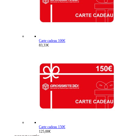
Carte cadeau 100€
83,33€
Carte cadeau 150€
125,00€