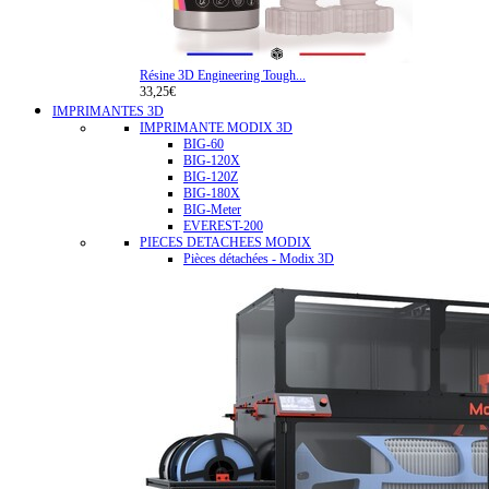
Résine 3D Engineering Tough...
33,25€
IMPRIMANTES 3D
IMPRIMANTE MODIX 3D
BIG-60
BIG-120X
BIG-120Z
BIG-180X
BIG-Meter
EVEREST-200
PIECES DETACHEES MODIX
Pièces détachées - Modix 3D