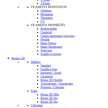
2.85mm
FILAMENTS RÉSISTANCES
Chimique
Mécanique
Thermique
UV
FILAMENTS PROPRIÉTÉS
Biodégradable
Conductif
Contact alimentaire (nouveau)
Flexible
Haute Vitesse
Haute-Température
Nettoyage
Soluble et support
Résines 3D
Matières
Standard
Lavable à l'eau
Ingénierie / Tough
Céramique
Résine 3D Flexible
Transparentes / Translucides
Pigments / Colorants
Poids
Résine 3D 500g
Résine 3D 1kg
Résine 3D 5kg
Utilisation