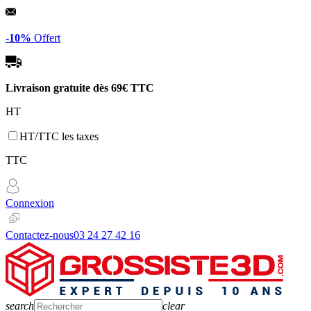
Panneau de gestion des cookies
-10%
Offert
Livraison gratuite dès
69€ TTC
HT
HT/TTC les taxes
TTC
Connexion
Contactez-nous
03 24 27 42 16
search
clear