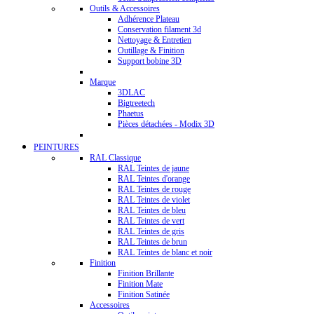
Outils & Accessoires
Adhérence Plateau
Conservation filament 3d
Nettoyage & Entretien
Outillage & Finition
Support bobine 3D
Marque
3DLAC
Bigtreetech
Phaetus
Pièces détachées - Modix 3D
PEINTURES
RAL Classique
RAL Teintes de jaune
RAL Teintes d'orange
RAL Teintes de rouge
RAL Teintes de violet
RAL Teintes de bleu
RAL Teintes de vert
RAL Teintes de gris
RAL Teintes de brun
RAL Teintes de blanc et noir
Finition
Finition Brillante
Finition Mate
Finition Satinée
Accessoires