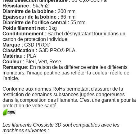
Heat deflection temperature :
50°C,0.455MPa
Résistance :
5kJ/m2
Diamètre de la bobine :
200 mm
Épaisseur de la bobine :
66 mm
Diamètre de l'orifice central :
55 mm
Poids filament net :
1kg
Conditionnement :
Sachet déshydratant fourni dans un
carton de protection individuel
Marque :
G3D PRO®
Classification :
G3D PRO® PLA
Matériau :
PLA
Couleur :
Bleu, Vert, Rose
Remarque:
En raison de la différence entre les différents
moniteurs, l'image peut ne pas refléter la couleur réelle de
l'article.
Conforme aux normes RoHs permettant d'assurer de la
restriction de certaines substances jugées dangereuses
dans la composition des filaments. C'est une garantie pour la
protection de votre santé.
Les filaments Grossiste 3D sont compatibles avec les
machines suivantes :