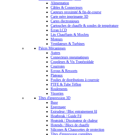
Alimentation
Câbles & Connecteurs
Capteurs proximité & fin-de-course
Carte mère imprimante 3D
Cartes électroniques
Cartouches de chauffe & sondes de température
Écran LCD
Lits Chauffants & Mosfets
Moteurs
Ventilateurs & Turbines
Pièces Mécaniques
Autres
Connecteurs pneumatiques
Coupleurs & Vis Trapézoïdale
Courroies
Ecrous & Ressorts
Plateaux
Poulies de distributions à courroie
PTFE & Tube Téflon
Roulements
Visseries
Têtes d'impression 3D
Buse
Engrenage
Extrudeur / Bloc entrainement fil
Heatbreak / Guide Fil
Heatsink / Dissipateur de chaleur
Hotends / Blocs de chauffe
Silicones & Chaussettes de protection
Têtes d'impression complètes