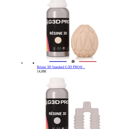
Résine 3D Standard G3D PRO®...
14,08€