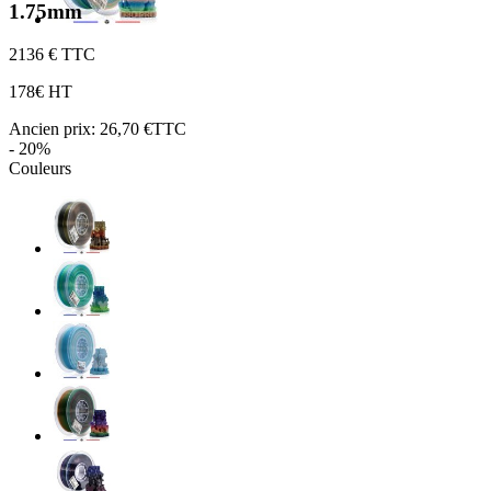
1.75mm
21
36 € TTC
17
8€ HT
Ancien prix:
26,70 €TTC
- 20%
Couleurs