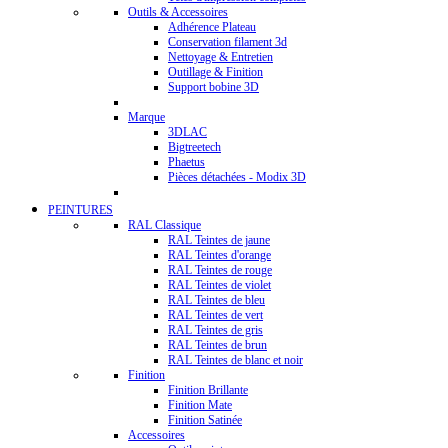
Outils & Accessoires
Adhérence Plateau
Conservation filament 3d
Nettoyage & Entretien
Outillage & Finition
Support bobine 3D
Marque
3DLAC
Bigtreetech
Phaetus
Pièces détachées - Modix 3D
PEINTURES
RAL Classique
RAL Teintes de jaune
RAL Teintes d'orange
RAL Teintes de rouge
RAL Teintes de violet
RAL Teintes de bleu
RAL Teintes de vert
RAL Teintes de gris
RAL Teintes de brun
RAL Teintes de blanc et noir
Finition
Finition Brillante
Finition Mate
Finition Satinée
Accessoires