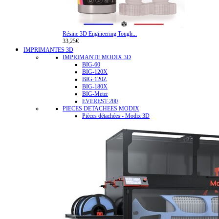
Résine 3D Engineering Tough...
33,25€
IMPRIMANTES 3D
IMPRIMANTE MODIX 3D
BIG-60
BIG-120X
BIG-120Z
BIG-180X
BIG-Meter
EVEREST-200
PIECES DETACHEES MODIX
Pièces détachées - Modix 3D