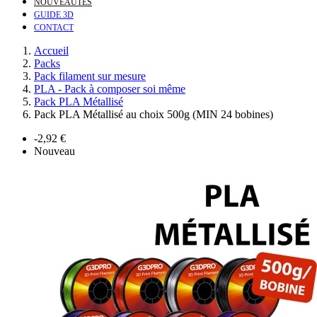
NOUVEAUTÉS
GUIDE 3D
CONTACT
Accueil
Packs
Pack filament sur mesure
PLA - Pack à composer soi même
Pack PLA Métallisé
Pack PLA Métallisé au choix 500g (MIN 24 bobines)
-2,92 €
Nouveau