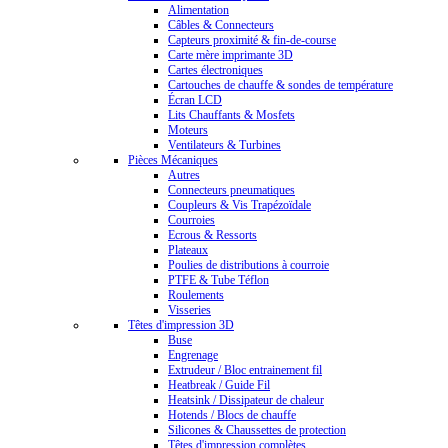
Alimentation
Câbles & Connecteurs
Capteurs proximité & fin-de-course
Carte mère imprimante 3D
Cartes électroniques
Cartouches de chauffe & sondes de température
Écran LCD
Lits Chauffants & Mosfets
Moteurs
Ventilateurs & Turbines
Pièces Mécaniques
Autres
Connecteurs pneumatiques
Coupleurs & Vis Trapézoïdale
Courroies
Ecrous & Ressorts
Plateaux
Poulies de distributions à courroie
PTFE & Tube Téflon
Roulements
Visseries
Têtes d'impression 3D
Buse
Engrenage
Extrudeur / Bloc entrainement fil
Heatbreak / Guide Fil
Heatsink / Dissipateur de chaleur
Hotends / Blocs de chauffe
Silicones & Chaussettes de protection
Têtes d'impression complètes