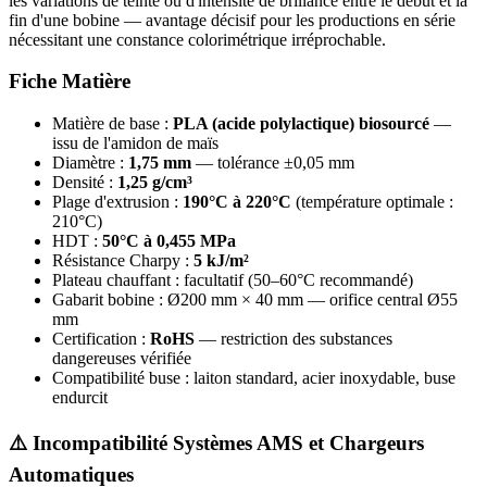
les variations de teinte ou d'intensité de brillance entre le début et la
fin d'une bobine — avantage décisif pour les productions en série
nécessitant une constance colorimétrique irréprochable.
Fiche Matière
Matière de base :
PLA (acide polylactique) biosourcé
—
issu de l'amidon de maïs
Diamètre :
1,75 mm
— tolérance ±0,05 mm
Densité :
1,25 g/cm³
Plage d'extrusion :
190°C à 220°C
(température optimale :
210°C)
HDT :
50°C à 0,455 MPa
Résistance Charpy :
5 kJ/m²
Plateau chauffant : facultatif (50–60°C recommandé)
Gabarit bobine : Ø200 mm × 40 mm — orifice central Ø55
mm
Certification :
RoHS
— restriction des substances
dangereuses vérifiée
Compatibilité buse : laiton standard, acier inoxydable, buse
endurcit
⚠️ Incompatibilité Systèmes AMS et Chargeurs
Automatiques