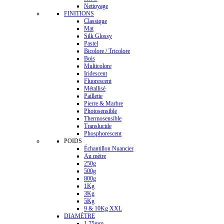
Nettoyage
FINITIONS
Classique
Mat
Silk Glossy
Pastel
Bicolore / Tricolore
Bois
Multicolore
Iridescent
Fluorescent
Métallisé
Paillette
Pierre & Marbre
Photosensible
Thermosensible
Translucide
Phosphorescent
POIDS
Échantillon Nuancier
Au mètre
250g
500g
800g
1Kg
3Kg
5Kg
9 & 10Kg XXL
DIAMÈTRE
1.75mm