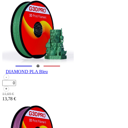
DIAMOND PLA Bleu
-
+
11,69 €
13,78 €