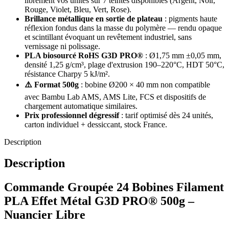
librement vos unités sur 7 teintes disponibles (Argent, Noir,
Rouge, Violet, Bleu, Vert, Rose).
Brillance métallique en sortie de plateau
: pigments haute
réflexion fondus dans la masse du polymère — rendu opaque
et scintillant évoquant un revêtement industriel, sans
vernissage ni polissage.
PLA biosourcé RoHS G3D PRO®
: Ø1,75 mm ±0,05 mm,
densité 1,25 g/cm³, plage d'extrusion 190–220°C, HDT 50°C,
résistance Charpy 5 kJ/m².
⚠️ Format 500g
: bobine Ø200 × 40 mm non compatible
avec Bambu Lab AMS, AMS Lite, FCS et dispositifs de
chargement automatique similaires.
Prix professionnel dégressif
: tarif optimisé dès 24 unités,
carton individuel + dessiccant, stock France.
Description
Description
Commande Groupée 24 Bobines Filament
PLA Effet Métal G3D PRO® 500g –
Nuancier Libre