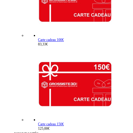
Carte cadeau 100€
83,33€
Carte cadeau 150€
125,00€