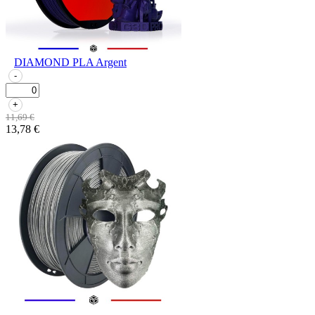
DIAMOND PLA Argent
-
+
11,69 €
13,78 €