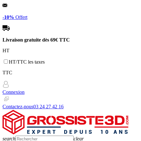
Panneau de gestion des cookies
-10%
Offert
Livraison gratuite dès
69€ TTC
HT
HT/TTC les taxes
TTC
Connexion
Contactez-nous
03 24 27 42 16
search
clear