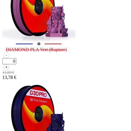
DIAMOND PLA Vert
(Rupture)
-
+
11,69 €
13,78 €