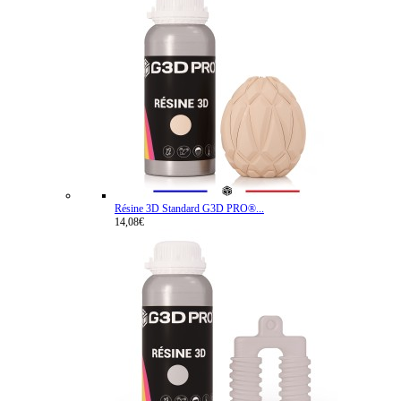
Résine 3D Standard G3D PRO®...
14,08€