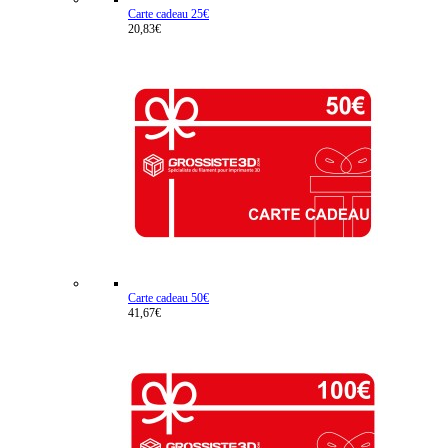
Carte cadeau 25€
20,83€
Carte cadeau 50€
41,67€