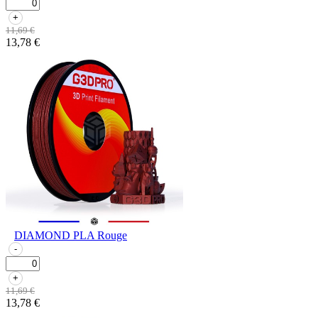
+
11,69 €
13,78 €
DIAMOND PLA Rouge
-
+
11,69 €
13,78 €