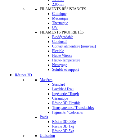
2.85mm
FILAMENTS RÉSISTANCES
Chimique
Mécanique
Thermique
UV
FILAMENTS PROPRIÉTÉS
Biodégradable
Conductif
Contact alimentaire (nouveau)
Flexible
Haute Vitesse
Haute-Température
Nettoyage
Soluble et support
Résines 3D
Matières
Standard
Lavable à l'eau
Ingénierie / Tough
Céramique
Résine 3D Flexible
Transparentes / Translucides
Pigments / Colorants
Poids
Résine 3D 500g
Résine 3D 1kg
Résine 3D 5kg
Utilisation