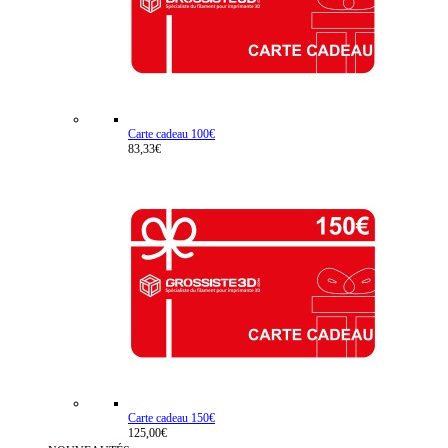
Carte cadeau 100€
83,33€
Carte cadeau 150€
125,00€