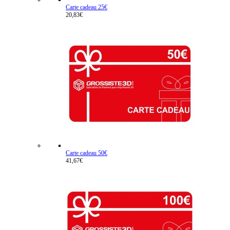
Carte cadeau 25€
20,83€
Carte cadeau 50€
41,67€