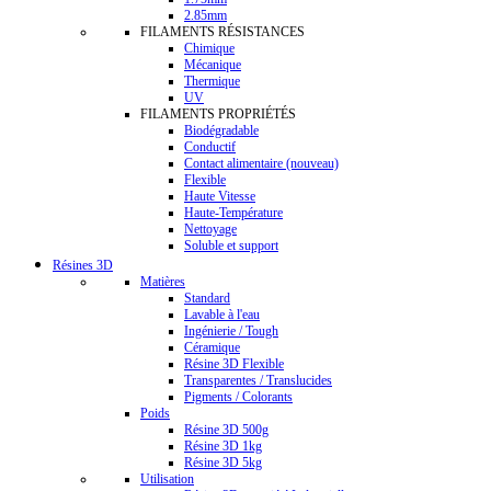
2.85mm
FILAMENTS RÉSISTANCES
Chimique
Mécanique
Thermique
UV
FILAMENTS PROPRIÉTÉS
Biodégradable
Conductif
Contact alimentaire (nouveau)
Flexible
Haute Vitesse
Haute-Température
Nettoyage
Soluble et support
Résines 3D
Matières
Standard
Lavable à l'eau
Ingénierie / Tough
Céramique
Résine 3D Flexible
Transparentes / Translucides
Pigments / Colorants
Poids
Résine 3D 500g
Résine 3D 1kg
Résine 3D 5kg
Utilisation