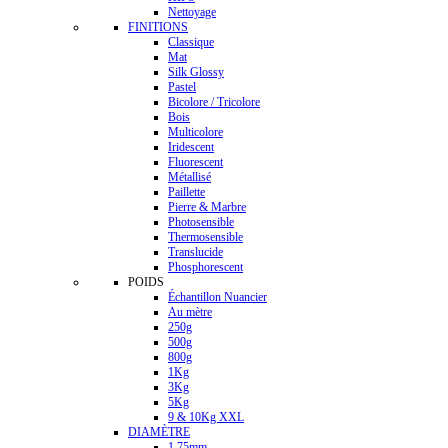
Nettoyage
FINITIONS
Classique
Mat
Silk Glossy
Pastel
Bicolore / Tricolore
Bois
Multicolore
Iridescent
Fluorescent
Métallisé
Paillette
Pierre & Marbre
Photosensible
Thermosensible
Translucide
Phosphorescent
POIDS
Échantillon Nuancier
Au mètre
250g
500g
800g
1Kg
3Kg
5Kg
9 & 10Kg XXL
DIAMÈTRE
1.75mm