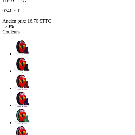
11
69 € TTC
9
74€ HT
Ancien prix:
16,70 €TTC
- 30%
Couleurs