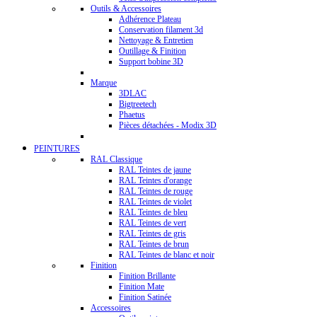
Outils & Accessoires
Adhérence Plateau
Conservation filament 3d
Nettoyage & Entretien
Outillage & Finition
Support bobine 3D
Marque
3DLAC
Bigtreetech
Phaetus
Pièces détachées - Modix 3D
PEINTURES
RAL Classique
RAL Teintes de jaune
RAL Teintes d'orange
RAL Teintes de rouge
RAL Teintes de violet
RAL Teintes de bleu
RAL Teintes de vert
RAL Teintes de gris
RAL Teintes de brun
RAL Teintes de blanc et noir
Finition
Finition Brillante
Finition Mate
Finition Satinée
Accessoires