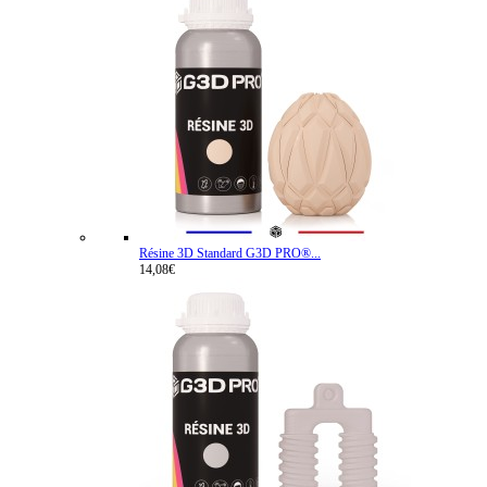
Résine 3D Standard G3D PRO®...
14,08€