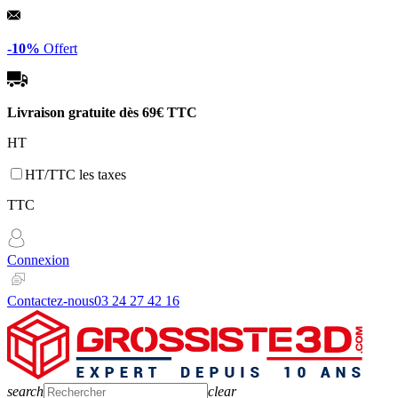
Panneau de gestion des cookies
-10%
Offert
Livraison gratuite dès
69€ TTC
HT
HT/TTC les taxes
TTC
Connexion
Contactez-nous
03 24 27 42 16
search
clear