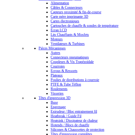
Alimentation
Câbles & Connecteurs
Capteurs proximité & fin-de-course
Carte mère imprimante 3D
Cartes électroniques
Cartouches de chauffe & sondes de température
Écran LCD
Lits Chauffants & Mosfets
Moteurs
Ventilateurs & Turbines
Pièces Mécaniques
Autres
Connecteurs pneumatiques
Coupleurs & Vis Trapézoïdale
Courroies
Ecrous & Ressorts
Plateaux
Poulies de distributions à courroie
PTFE & Tube Téflon
Roulements
Visseries
Têtes d'impression 3D
Buse
Engrenage
Extrudeur / Bloc entrainement fil
Heatbreak / Guide Fil
Heatsink / Dissipateur de chaleur
Hotends / Blocs de chauffe
Silicones & Chaussettes de protection
Têtes d'impression complètes