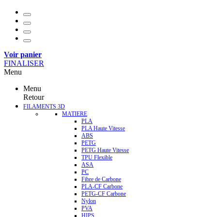
Voir panier
FINALISER
Menu
Menu
Retour
FILAMENTS 3D
MATIERE
PLA
PLA Haute Vitesse
ABS
PETG
PETG Haute Vitesse
TPU Flexible
ASA
PC
Fibre de Carbone
PLA-CF Carbone
PETG-CF Carbone
Nylon
PVA
HIPS