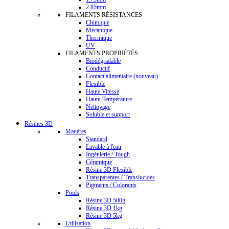
2.85mm
FILAMENTS RÉSISTANCES
Chimique
Mécanique
Thermique
UV
FILAMENTS PROPRIÉTÉS
Biodégradable
Conductif
Contact alimentaire (nouveau)
Flexible
Haute Vitesse
Haute-Température
Nettoyage
Soluble et support
Résines 3D
Matières
Standard
Lavable à l'eau
Ingénierie / Tough
Céramique
Résine 3D Flexible
Transparentes / Translucides
Pigments / Colorants
Poids
Résine 3D 500g
Résine 3D 1kg
Résine 3D 5kg
Utilisation