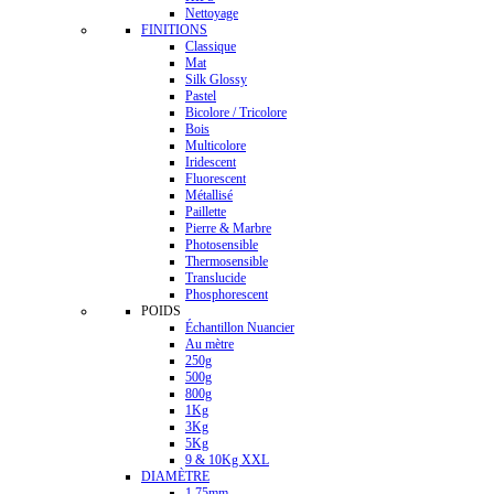
Nettoyage
FINITIONS
Classique
Mat
Silk Glossy
Pastel
Bicolore / Tricolore
Bois
Multicolore
Iridescent
Fluorescent
Métallisé
Paillette
Pierre & Marbre
Photosensible
Thermosensible
Translucide
Phosphorescent
POIDS
Échantillon Nuancier
Au mètre
250g
500g
800g
1Kg
3Kg
5Kg
9 & 10Kg XXL
DIAMÈTRE
1.75mm