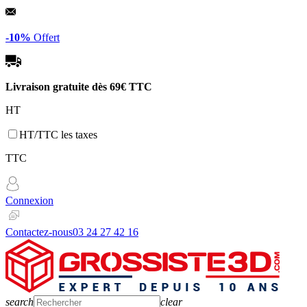
Panneau de gestion des cookies
-10%
Offert
Livraison gratuite dès
69€ TTC
HT
HT/TTC les taxes
TTC
Connexion
Contactez-nous
03 24 27 42 16
search
clear