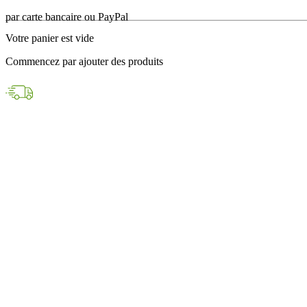
en 24h avec DPD
Votre panier est vide
Paiements sécurisés
Commencez par ajouter des produits
par carte bancaire ou PayPal