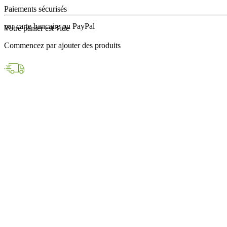
en 24h avec DPD
Votre panier est vide
Paiements sécurisés
Commencez par ajouter des produits
par carte bancaire ou PayPal