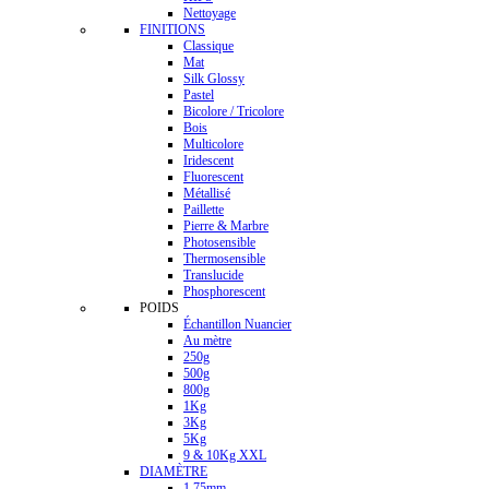
Nettoyage
FINITIONS
Classique
Mat
Silk Glossy
Pastel
Bicolore / Tricolore
Bois
Multicolore
Iridescent
Fluorescent
Métallisé
Paillette
Pierre & Marbre
Photosensible
Thermosensible
Translucide
Phosphorescent
POIDS
Échantillon Nuancier
Au mètre
250g
500g
800g
1Kg
3Kg
5Kg
9 & 10Kg XXL
DIAMÈTRE
1.75mm