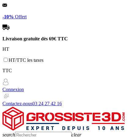
Panneau de gestion des cookies
-10%
Offert
Livraison gratuite dès
69€ TTC
HT
HT/TTC les taxes
TTC
Connexion
Contactez-nous
03 24 27 42 16
search
clear