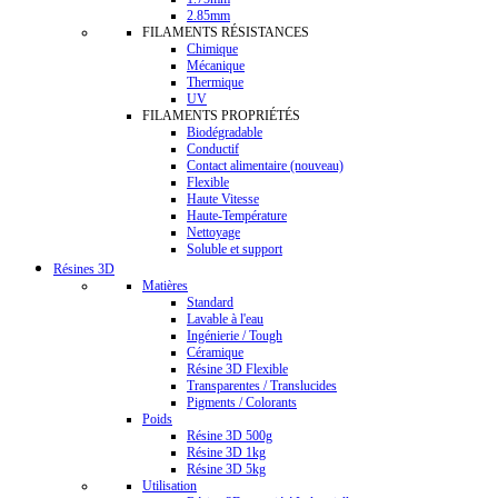
2.85mm
FILAMENTS RÉSISTANCES
Chimique
Mécanique
Thermique
UV
FILAMENTS PROPRIÉTÉS
Biodégradable
Conductif
Contact alimentaire (nouveau)
Flexible
Haute Vitesse
Haute-Température
Nettoyage
Soluble et support
Résines 3D
Matières
Standard
Lavable à l'eau
Ingénierie / Tough
Céramique
Résine 3D Flexible
Transparentes / Translucides
Pigments / Colorants
Poids
Résine 3D 500g
Résine 3D 1kg
Résine 3D 5kg
Utilisation