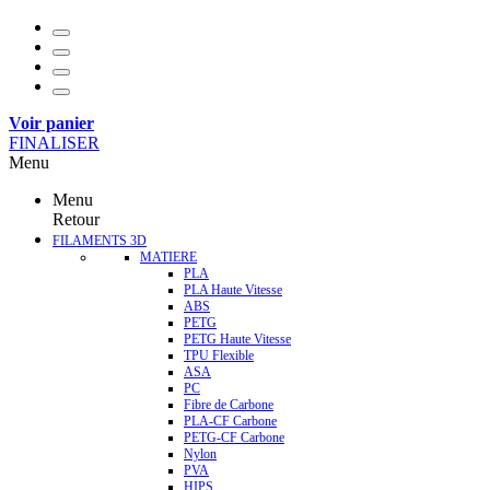
Voir panier
FINALISER
Menu
Menu
Retour
FILAMENTS 3D
MATIERE
PLA
PLA Haute Vitesse
ABS
PETG
PETG Haute Vitesse
TPU Flexible
ASA
PC
Fibre de Carbone
PLA-CF Carbone
PETG-CF Carbone
Nylon
PVA
HIPS