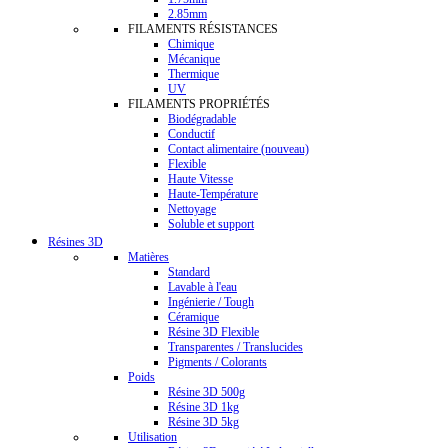
2.85mm
FILAMENTS RÉSISTANCES
Chimique
Mécanique
Thermique
UV
FILAMENTS PROPRIÉTÉS
Biodégradable
Conductif
Contact alimentaire (nouveau)
Flexible
Haute Vitesse
Haute-Température
Nettoyage
Soluble et support
Résines 3D
Matières
Standard
Lavable à l'eau
Ingénierie / Tough
Céramique
Résine 3D Flexible
Transparentes / Translucides
Pigments / Colorants
Poids
Résine 3D 500g
Résine 3D 1kg
Résine 3D 5kg
Utilisation