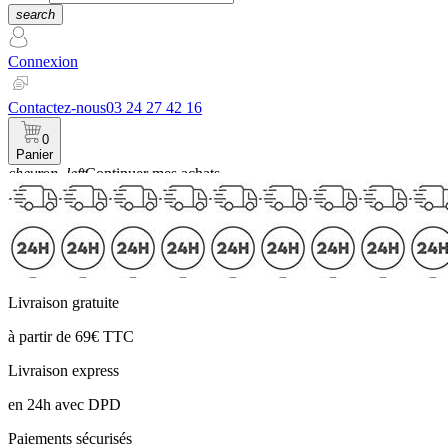
search
Connexion
Contactez-nous
03 24 27 42 16
0
Panier
chevron_left
Continuer mes achats
Panier
Livraison gratuite
à partir de 69€ TTC
Livraison express