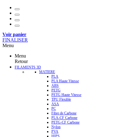
Voir panier
FINALISER
Menu
Menu
Retour
FILAMENTS 3D
MATIERE
PLA
PLA Haute Vitesse
ABS
PETG
PETG Haute Vitesse
TPU Flexible
ASA
PC
Fibre de Carbone
PLA-CF Carbone
PETG-CF Carbone
Nylon
PVA
HIPS