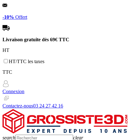
Panneau de gestion des cookies
-10%
Offert
Livraison gratuite dès
69€ TTC
HT
HT/TTC les taxes
TTC
Connexion
Contactez-nous
03 24 27 42 16
search
clear