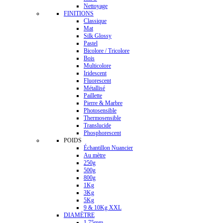
Nettoyage
FINITIONS
Classique
Mat
Silk Glossy
Pastel
Bicolore / Tricolore
Bois
Multicolore
Iridescent
Fluorescent
Métallisé
Paillette
Pierre & Marbre
Photosensible
Thermosensible
Translucide
Phosphorescent
POIDS
Échantillon Nuancier
Au mètre
250g
500g
800g
1Kg
3Kg
5Kg
9 & 10Kg XXL
DIAMÈTRE
1.75mm