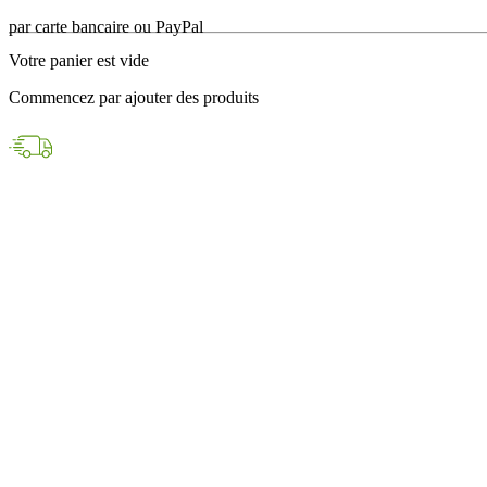
en 24h avec DPD
Votre panier est vide
Paiements sécurisés
Commencez par ajouter des produits
par carte bancaire ou PayPal