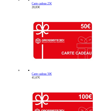
Carte cadeau 25€
20,83€
Carte cadeau 50€
41,67€