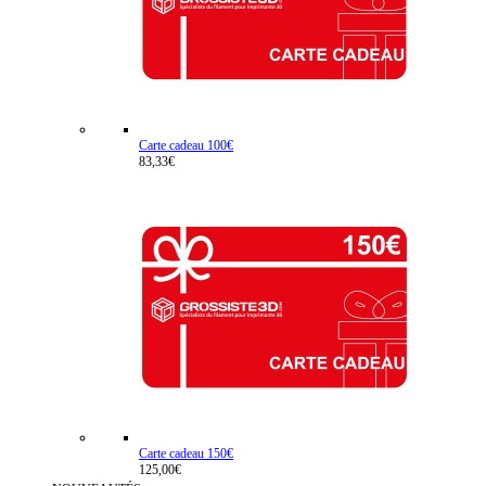
Carte cadeau 100€
83,33€
Carte cadeau 150€
125,00€