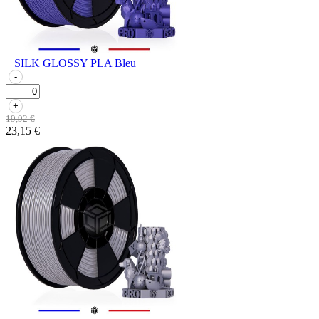
SILK GLOSSY PLA Bleu
-
+
19,92 €
23,15 €