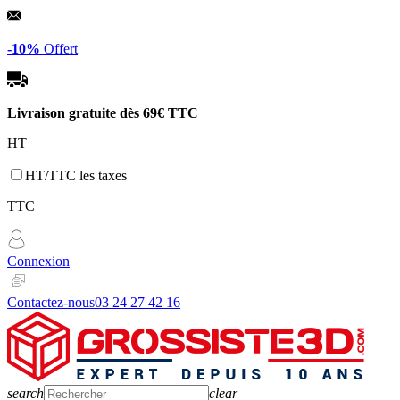
Panneau de gestion des cookies
-10%
Offert
Livraison gratuite dès
69€ TTC
HT
HT/TTC les taxes
TTC
Connexion
Contactez-nous
03 24 27 42 16
search
clear