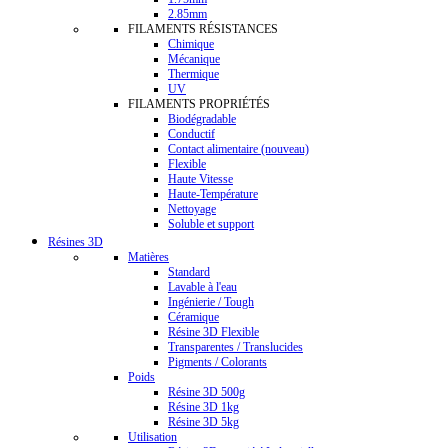
2.85mm
FILAMENTS RÉSISTANCES
Chimique
Mécanique
Thermique
UV
FILAMENTS PROPRIÉTÉS
Biodégradable
Conductif
Contact alimentaire (nouveau)
Flexible
Haute Vitesse
Haute-Température
Nettoyage
Soluble et support
Résines 3D
Matières
Standard
Lavable à l'eau
Ingénierie / Tough
Céramique
Résine 3D Flexible
Transparentes / Translucides
Pigments / Colorants
Poids
Résine 3D 500g
Résine 3D 1kg
Résine 3D 5kg
Utilisation