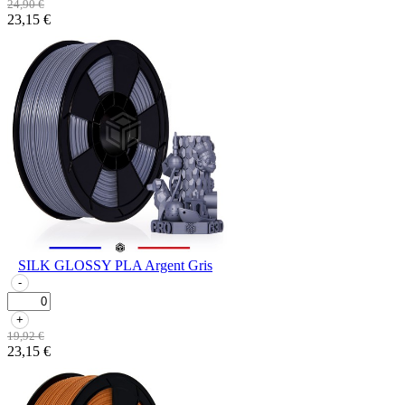
24,90 €
23,15 €
SILK GLOSSY PLA Argent Gris
-
+
19,92 €
23,15 €