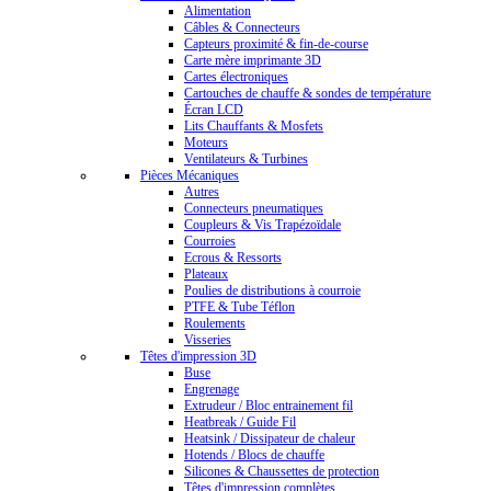
Alimentation
Câbles & Connecteurs
Capteurs proximité & fin-de-course
Carte mère imprimante 3D
Cartes électroniques
Cartouches de chauffe & sondes de température
Écran LCD
Lits Chauffants & Mosfets
Moteurs
Ventilateurs & Turbines
Pièces Mécaniques
Autres
Connecteurs pneumatiques
Coupleurs & Vis Trapézoïdale
Courroies
Ecrous & Ressorts
Plateaux
Poulies de distributions à courroie
PTFE & Tube Téflon
Roulements
Visseries
Têtes d'impression 3D
Buse
Engrenage
Extrudeur / Bloc entrainement fil
Heatbreak / Guide Fil
Heatsink / Dissipateur de chaleur
Hotends / Blocs de chauffe
Silicones & Chaussettes de protection
Têtes d'impression complètes