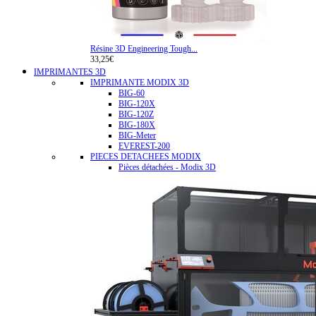
Résine 3D Engineering Tough...
33,25€
IMPRIMANTES 3D
IMPRIMANTE MODIX 3D
BIG-60
BIG-120X
BIG-120Z
BIG-180X
BIG-Meter
EVEREST-200
PIECES DETACHEES MODIX
Pièces détachées - Modix 3D