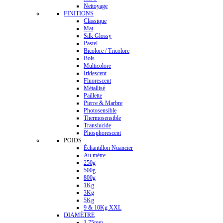
Nettoyage
FINITIONS
Classique
Mat
Silk Glossy
Pastel
Bicolore / Tricolore
Bois
Multicolore
Iridescent
Fluorescent
Métallisé
Paillette
Pierre & Marbre
Photosensible
Thermosensible
Translucide
Phosphorescent
POIDS
Échantillon Nuancier
Au mètre
250g
500g
800g
1Kg
3Kg
5Kg
9 & 10Kg XXL
DIAMÈTRE
1.75mm