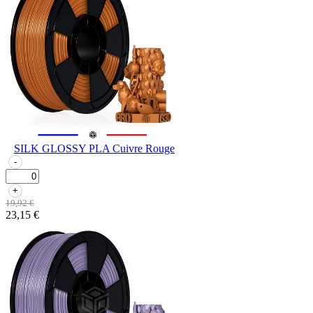
SILK GLOSSY PLA Cuivre Rouge
-
+
19,92 €
23,15 €