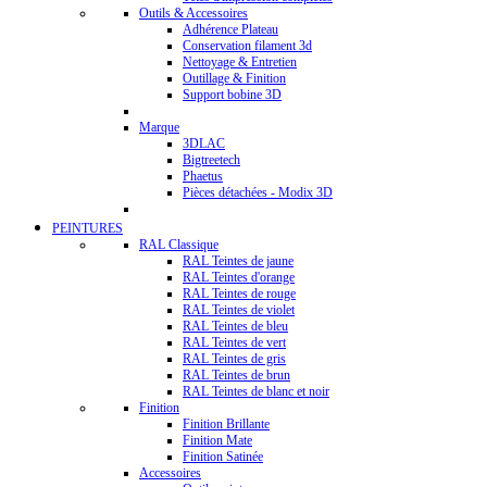
Outils & Accessoires
Adhérence Plateau
Conservation filament 3d
Nettoyage & Entretien
Outillage & Finition
Support bobine 3D
Marque
3DLAC
Bigtreetech
Phaetus
Pièces détachées - Modix 3D
PEINTURES
RAL Classique
RAL Teintes de jaune
RAL Teintes d'orange
RAL Teintes de rouge
RAL Teintes de violet
RAL Teintes de bleu
RAL Teintes de vert
RAL Teintes de gris
RAL Teintes de brun
RAL Teintes de blanc et noir
Finition
Finition Brillante
Finition Mate
Finition Satinée
Accessoires