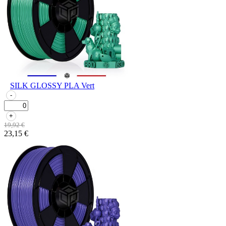
SILK GLOSSY PLA Vert
-
+
19,92 €
23,15 €