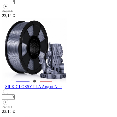
+
24,90 €
23,15 €
SILK GLOSSY PLA Argent Noir
-
+
24,90 €
23,15 €