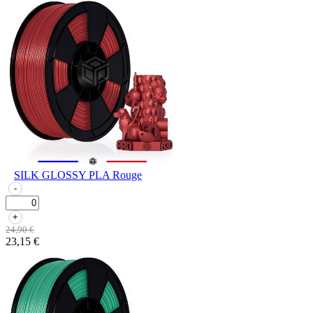
SILK GLOSSY PLA Rouge
-
+
24,90 €
23,15 €