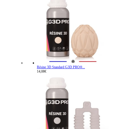
Résine 3D Standard G3D PRO®...
14,08€