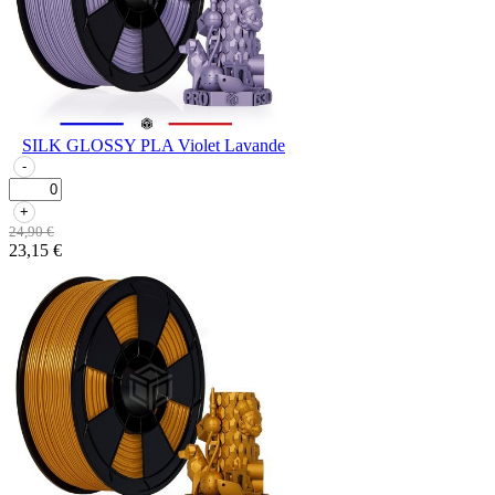
SILK GLOSSY PLA Violet Lavande
-
+
24,90 €
23,15 €