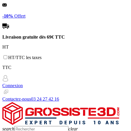
Panneau de gestion des cookies
-10%
Offert
Livraison gratuite dès
69€ TTC
HT
HT/TTC les taxes
TTC
Connexion
Contactez-nous
03 24 27 42 16
search
clear