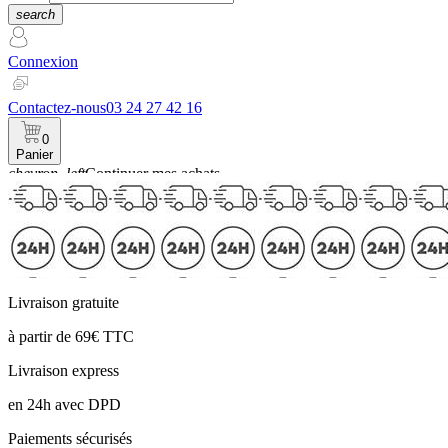
search
Connexion
Contactez-nous
03 24 27 42 16
0
Panier
chevron_left
Continuer mes achats
Panier
Livraison gratuite
à partir de 69€ TTC
Livraison express