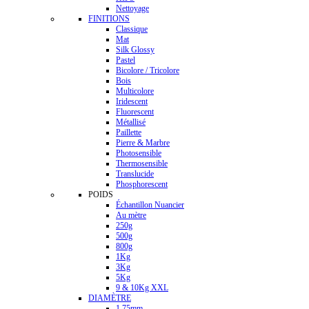
Nettoyage
FINITIONS
Classique
Mat
Silk Glossy
Pastel
Bicolore / Tricolore
Bois
Multicolore
Iridescent
Fluorescent
Métallisé
Paillette
Pierre & Marbre
Photosensible
Thermosensible
Translucide
Phosphorescent
POIDS
Échantillon Nuancier
Au mètre
250g
500g
800g
1Kg
3Kg
5Kg
9 & 10Kg XXL
DIAMÈTRE
1.75mm