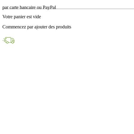
en 24h avec DPD
Votre panier est vide
Paiements sécurisés
Commencez par ajouter des produits
par carte bancaire ou PayPal