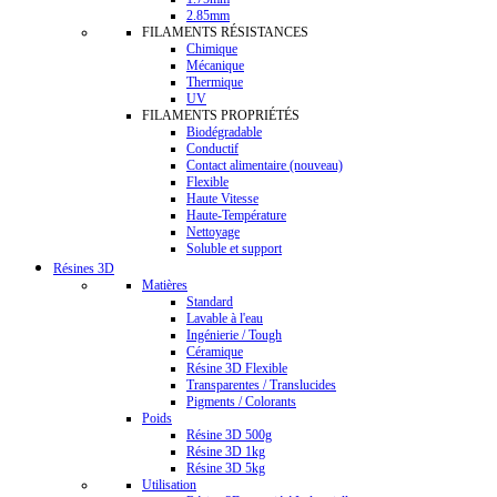
2.85mm
FILAMENTS RÉSISTANCES
Chimique
Mécanique
Thermique
UV
FILAMENTS PROPRIÉTÉS
Biodégradable
Conductif
Contact alimentaire (nouveau)
Flexible
Haute Vitesse
Haute-Température
Nettoyage
Soluble et support
Résines 3D
Matières
Standard
Lavable à l'eau
Ingénierie / Tough
Céramique
Résine 3D Flexible
Transparentes / Translucides
Pigments / Colorants
Poids
Résine 3D 500g
Résine 3D 1kg
Résine 3D 5kg
Utilisation