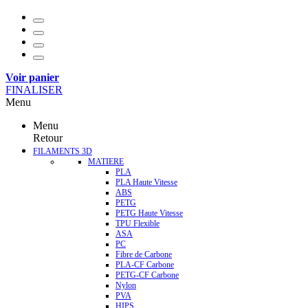
Voir panier
FINALISER
Menu
Menu
Retour
FILAMENTS 3D
MATIERE
PLA
PLA Haute Vitesse
ABS
PETG
PETG Haute Vitesse
TPU Flexible
ASA
PC
Fibre de Carbone
PLA-CF Carbone
PETG-CF Carbone
Nylon
PVA
HIPS