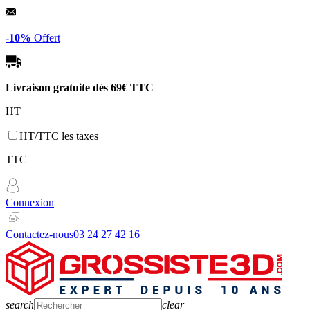
Panneau de gestion des cookies
-10%
Offert
Livraison gratuite dès
69€ TTC
HT
HT/TTC les taxes
TTC
Connexion
Contactez-nous
03 24 27 42 16
search
clear