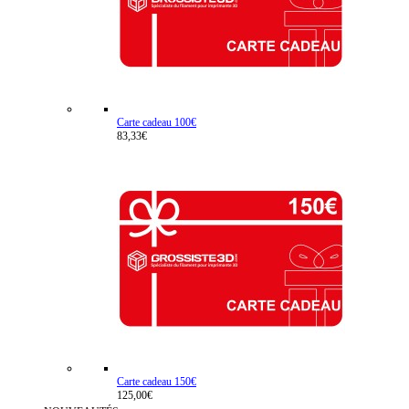
Carte cadeau 100€
83,33€
Carte cadeau 150€
125,00€