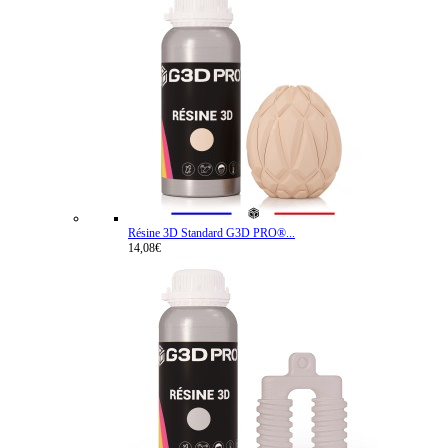
Résine 3D Standard G3D PRO®...
14,08€