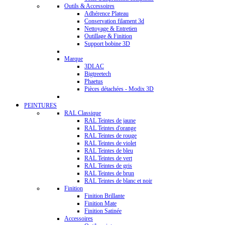
Outils & Accessoires
Adhérence Plateau
Conservation filament 3d
Nettoyage & Entretien
Outillage & Finition
Support bobine 3D
Marque
3DLAC
Bigtreetech
Phaetus
Pièces détachées - Modix 3D
PEINTURES
RAL Classique
RAL Teintes de jaune
RAL Teintes d'orange
RAL Teintes de rouge
RAL Teintes de violet
RAL Teintes de bleu
RAL Teintes de vert
RAL Teintes de gris
RAL Teintes de brun
RAL Teintes de blanc et noir
Finition
Finition Brillante
Finition Mate
Finition Satinée
Accessoires