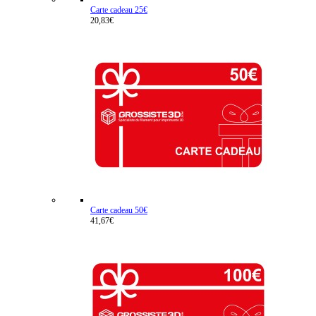
Carte cadeau 25€
20,83€
Carte cadeau 50€
41,67€