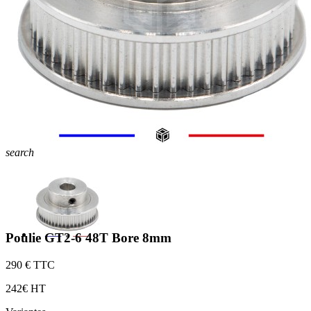
search
Poulie GT2-6 48T Bore 8mm
2
90 € TTC
2
42€ HT