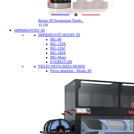
Résine 3D Engineering Tough...
33,25€
IMPRIMANTES 3D
IMPRIMANTE MODIX 3D
BIG-60
BIG-120X
BIG-120Z
BIG-180X
BIG-Meter
EVEREST-200
PIECES DETACHEES MODIX
Pièces détachées - Modix 3D