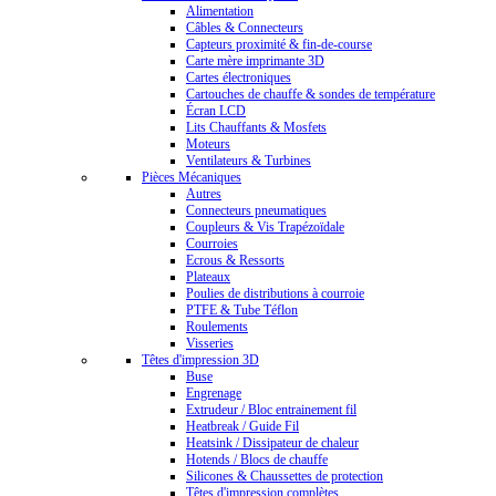
Alimentation
Câbles & Connecteurs
Capteurs proximité & fin-de-course
Carte mère imprimante 3D
Cartes électroniques
Cartouches de chauffe & sondes de température
Écran LCD
Lits Chauffants & Mosfets
Moteurs
Ventilateurs & Turbines
Pièces Mécaniques
Autres
Connecteurs pneumatiques
Coupleurs & Vis Trapézoïdale
Courroies
Ecrous & Ressorts
Plateaux
Poulies de distributions à courroie
PTFE & Tube Téflon
Roulements
Visseries
Têtes d'impression 3D
Buse
Engrenage
Extrudeur / Bloc entrainement fil
Heatbreak / Guide Fil
Heatsink / Dissipateur de chaleur
Hotends / Blocs de chauffe
Silicones & Chaussettes de protection
Têtes d'impression complètes