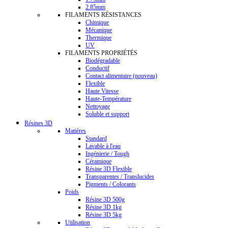
2.85mm
FILAMENTS RÉSISTANCES
Chimique
Mécanique
Thermique
UV
FILAMENTS PROPRIÉTÉS
Biodégradable
Conductif
Contact alimentaire (nouveau)
Flexible
Haute Vitesse
Haute-Température
Nettoyage
Soluble et support
Résines 3D
Matières
Standard
Lavable à l'eau
Ingénierie / Tough
Céramique
Résine 3D Flexible
Transparentes / Translucides
Pigments / Colorants
Poids
Résine 3D 500g
Résine 3D 1kg
Résine 3D 5kg
Utilisation