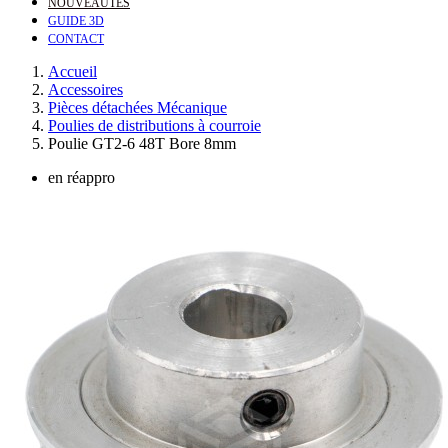
NOUVEAUTÉS
GUIDE 3D
CONTACT
Accueil
Accessoires
Pièces détachées Mécanique
Poulies de distributions à courroie
Poulie GT2-6 48T Bore 8mm
en réappro