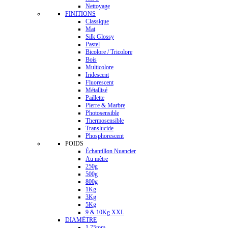
Nettoyage
FINITIONS
Classique
Mat
Silk Glossy
Pastel
Bicolore / Tricolore
Bois
Multicolore
Iridescent
Fluorescent
Métallisé
Paillette
Pierre & Marbre
Photosensible
Thermosensible
Translucide
Phosphorescent
POIDS
Échantillon Nuancier
Au mètre
250g
500g
800g
1Kg
3Kg
5Kg
9 & 10Kg XXL
DIAMÈTRE
1.75mm