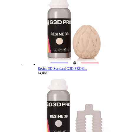
Résine 3D Standard G3D PRO®...
14,08€