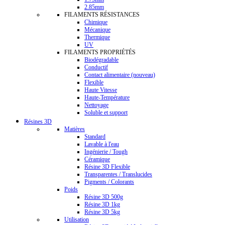
2.85mm
FILAMENTS RÉSISTANCES
Chimique
Mécanique
Thermique
UV
FILAMENTS PROPRIÉTÉS
Biodégradable
Conductif
Contact alimentaire (nouveau)
Flexible
Haute Vitesse
Haute-Température
Nettoyage
Soluble et support
Résines 3D
Matières
Standard
Lavable à l'eau
Ingénierie / Tough
Céramique
Résine 3D Flexible
Transparentes / Translucides
Pigments / Colorants
Poids
Résine 3D 500g
Résine 3D 1kg
Résine 3D 5kg
Utilisation