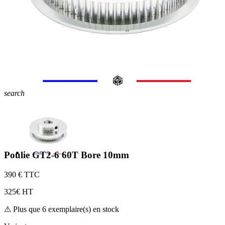
search
Poulie GT2-6 60T Bore 10mm
3
90 € TTC
3
25€ HT
⚠ Plus que 6 exemplaire(s) en stock