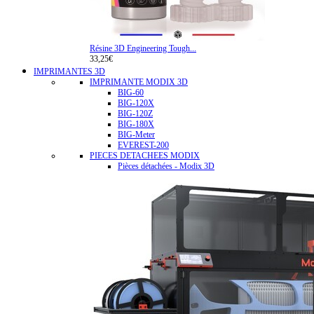
Résine 3D Engineering Tough...
33,25€
IMPRIMANTES 3D
IMPRIMANTE MODIX 3D
BIG-60
BIG-120X
BIG-120Z
BIG-180X
BIG-Meter
EVEREST-200
PIECES DETACHEES MODIX
Pièces détachées - Modix 3D