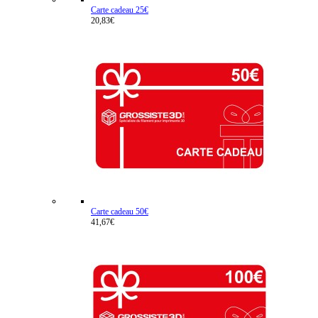
Carte cadeau 25€
20,83€
Carte cadeau 50€
41,67€