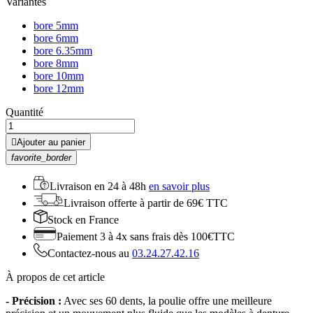
Variantes
bore 5mm
bore 6mm
bore 6.35mm
bore 8mm
bore 10mm
bore 12mm
Quantité

Ajouter au panier
favorite_border
Livraison en
24 à 48h
en savoir plus
Livraison offerte
à partir de 69€ TTC
Stock
en France
Paiement 3 à 4x
sans frais dès 100€TTC
Contactez-nous au
03.24.27.42.16
À propos de cet article
- Précision :
Avec ses 60 dents, la poulie offre une meilleure