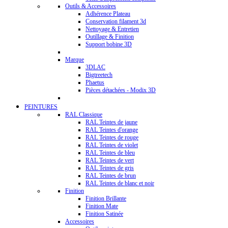
Outils & Accessoires
Adhérence Plateau
Conservation filament 3d
Nettoyage & Entretien
Outillage & Finition
Support bobine 3D
Marque
3DLAC
Bigtreetech
Phaetus
Pièces détachées - Modix 3D
PEINTURES
RAL Classique
RAL Teintes de jaune
RAL Teintes d'orange
RAL Teintes de rouge
RAL Teintes de violet
RAL Teintes de bleu
RAL Teintes de vert
RAL Teintes de gris
RAL Teintes de brun
RAL Teintes de blanc et noir
Finition
Finition Brillante
Finition Mate
Finition Satinée
Accessoires