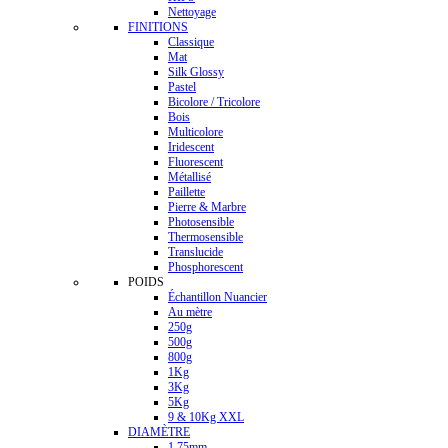
Nettoyage
FINITIONS
Classique
Mat
Silk Glossy
Pastel
Bicolore / Tricolore
Bois
Multicolore
Iridescent
Fluorescent
Métallisé
Paillette
Pierre & Marbre
Photosensible
Thermosensible
Translucide
Phosphorescent
POIDS
Échantillon Nuancier
Au mètre
250g
500g
800g
1Kg
3Kg
5Kg
9 & 10Kg XXL
DIAMÈTRE
1.75mm