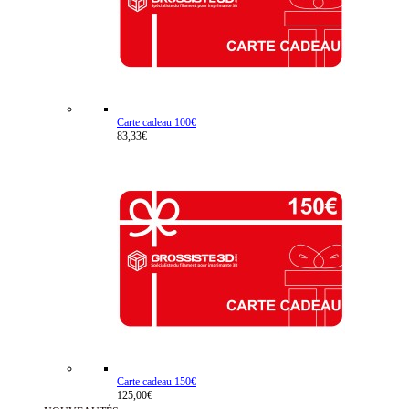
Carte cadeau 100€
83,33€
Carte cadeau 150€
125,00€