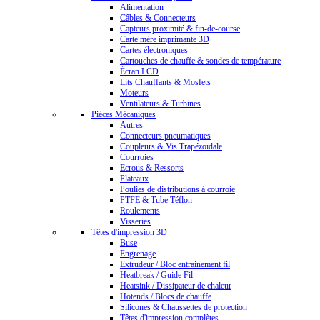
Alimentation
Câbles & Connecteurs
Capteurs proximité & fin-de-course
Carte mère imprimante 3D
Cartes électroniques
Cartouches de chauffe & sondes de température
Écran LCD
Lits Chauffants & Mosfets
Moteurs
Ventilateurs & Turbines
Pièces Mécaniques
Autres
Connecteurs pneumatiques
Coupleurs & Vis Trapézoïdale
Courroies
Ecrous & Ressorts
Plateaux
Poulies de distributions à courroie
PTFE & Tube Téflon
Roulements
Visseries
Têtes d'impression 3D
Buse
Engrenage
Extrudeur / Bloc entrainement fil
Heatbreak / Guide Fil
Heatsink / Dissipateur de chaleur
Hotends / Blocs de chauffe
Silicones & Chaussettes de protection
Têtes d'impression complètes