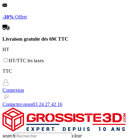
Panneau de gestion des cookies
-10%
Offert
Livraison gratuite dès
69€ TTC
HT
HT/TTC les taxes
TTC
Connexion
Contactez-nous
03 24 27 42 16
search
clear