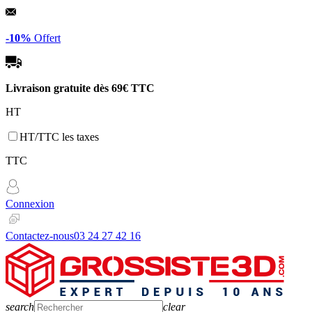
Panneau de gestion des cookies
-10%
Offert
Livraison gratuite dès
69€ TTC
HT
HT/TTC les taxes
TTC
Connexion
Contactez-nous
03 24 27 42 16
search
clear