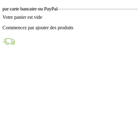
en 24h avec DPD
Votre panier est vide
Paiements sécurisés
Commencez par ajouter des produits
par carte bancaire ou PayPal