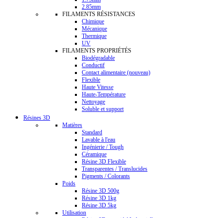
2.85mm
FILAMENTS RÉSISTANCES
Chimique
Mécanique
Thermique
UV
FILAMENTS PROPRIÉTÉS
Biodégradable
Conductif
Contact alimentaire (nouveau)
Flexible
Haute Vitesse
Haute-Température
Nettoyage
Soluble et support
Résines 3D
Matières
Standard
Lavable à l'eau
Ingénierie / Tough
Céramique
Résine 3D Flexible
Transparentes / Translucides
Pigments / Colorants
Poids
Résine 3D 500g
Résine 3D 1kg
Résine 3D 5kg
Utilisation