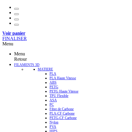
Voir panier
FINALISER
Menu
Menu
Retour
FILAMENTS 3D
MATIERE
PLA
PLA Haute Vitesse
ABS
PETG
PETG Haute Vitesse
TPU Flexible
ASA
PC
Fibre de Carbone
PLA-CF Carbone
PETG-CF Carbone
Nylon
PVA
HIPS