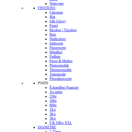
Nettoyage
FINITIONS
Classique
Mat
Silk Glossy
Pastel
Bicolore / Tricolore
Bois
Multicolore
Iridescent
Fluorescent
Métallisé
Paillette
Pierre & Marbre
Photosensible
Thermosensible
Translucide
Phosphorescent
POIDS
Échantillon Nuancier
Au mètre
250g
500g
800g
1Kg
3Kg
5Kg
9 & 10Kg XXL
DIAMÈTRE
1.75mm