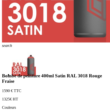
search
Bombe de peinture 400ml Satin RAL 3018 Rouge
Fraise
15
90 € TTC
13
25€ HT
Couleurs