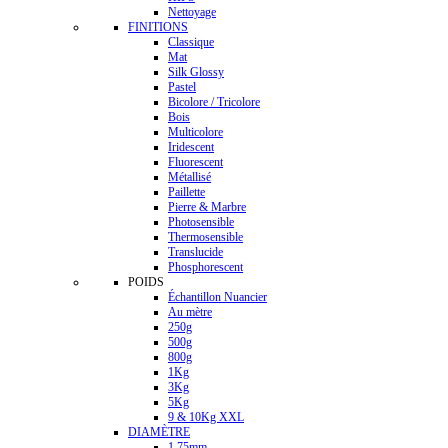
Nettoyage
FINITIONS
Classique
Mat
Silk Glossy
Pastel
Bicolore / Tricolore
Bois
Multicolore
Iridescent
Fluorescent
Métallisé
Paillette
Pierre & Marbre
Photosensible
Thermosensible
Translucide
Phosphorescent
POIDS
Échantillon Nuancier
Au mètre
250g
500g
800g
1Kg
3Kg
5Kg
9 & 10Kg XXL
DIAMÈTRE
1.75mm