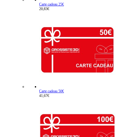
Carte cadeau 25€
20,83€
Carte cadeau 50€
41,67€