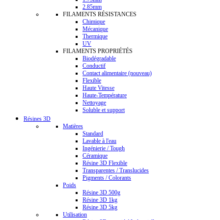
2.85mm
FILAMENTS RÉSISTANCES
Chimique
Mécanique
Thermique
UV
FILAMENTS PROPRIÉTÉS
Biodégradable
Conductif
Contact alimentaire (nouveau)
Flexible
Haute Vitesse
Haute-Température
Nettoyage
Soluble et support
Résines 3D
Matières
Standard
Lavable à l'eau
Ingénierie / Tough
Céramique
Résine 3D Flexible
Transparentes / Translucides
Pigments / Colorants
Poids
Résine 3D 500g
Résine 3D 1kg
Résine 3D 5kg
Utilisation