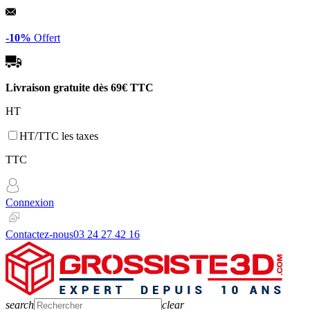
Panneau de gestion des cookies
-10%
Offert
Livraison gratuite dès
69€ TTC
HT
HT/TTC les taxes
TTC
Connexion
Contactez-nous
03 24 27 42 16
search
clear