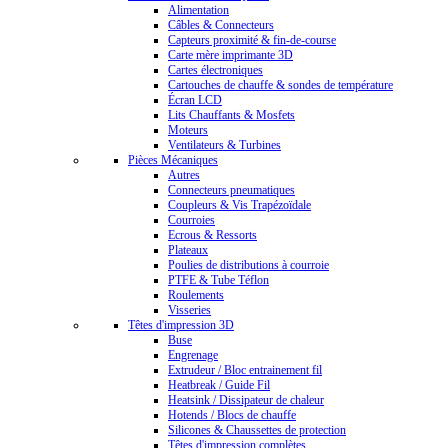
Alimentation
Câbles & Connecteurs
Capteurs proximité & fin-de-course
Carte mère imprimante 3D
Cartes électroniques
Cartouches de chauffe & sondes de température
Écran LCD
Lits Chauffants & Mosfets
Moteurs
Ventilateurs & Turbines
Pièces Mécaniques
Autres
Connecteurs pneumatiques
Coupleurs & Vis Trapézoïdale
Courroies
Ecrous & Ressorts
Plateaux
Poulies de distributions à courroie
PTFE & Tube Téflon
Roulements
Visseries
Têtes d'impression 3D
Buse
Engrenage
Extrudeur / Bloc entrainement fil
Heatbreak / Guide Fil
Heatsink / Dissipateur de chaleur
Hotends / Blocs de chauffe
Silicones & Chaussettes de protection
Têtes d'impression complètes