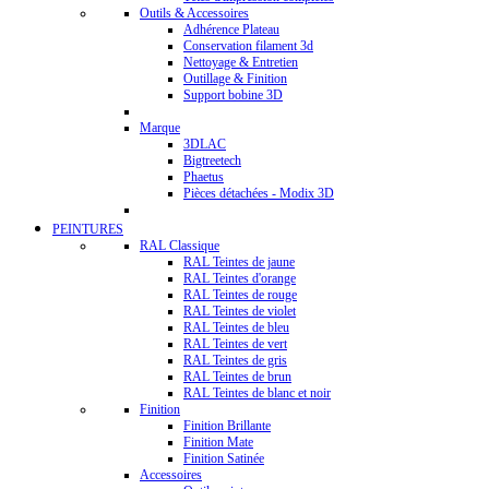
Outils & Accessoires
Adhérence Plateau
Conservation filament 3d
Nettoyage & Entretien
Outillage & Finition
Support bobine 3D
Marque
3DLAC
Bigtreetech
Phaetus
Pièces détachées - Modix 3D
PEINTURES
RAL Classique
RAL Teintes de jaune
RAL Teintes d'orange
RAL Teintes de rouge
RAL Teintes de violet
RAL Teintes de bleu
RAL Teintes de vert
RAL Teintes de gris
RAL Teintes de brun
RAL Teintes de blanc et noir
Finition
Finition Brillante
Finition Mate
Finition Satinée
Accessoires