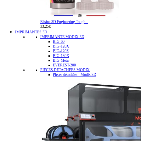
Résine 3D Engineering Tough...
33,25€
IMPRIMANTES 3D
IMPRIMANTE MODIX 3D
BIG-60
BIG-120X
BIG-120Z
BIG-180X
BIG-Meter
EVEREST-200
PIECES DETACHEES MODIX
Pièces détachées - Modix 3D