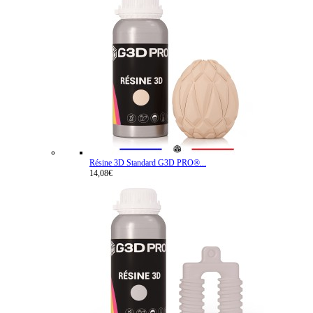
Résine 3D Standard G3D PRO®...
14,08€