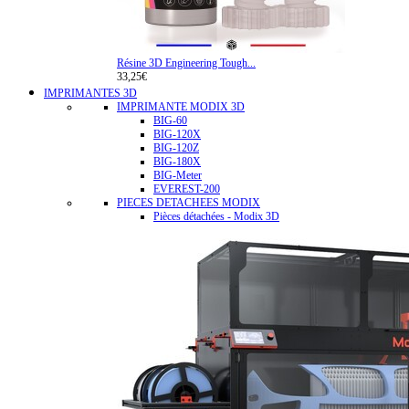
Résine 3D Engineering Tough...
33,25€
IMPRIMANTES 3D
IMPRIMANTE MODIX 3D
BIG-60
BIG-120X
BIG-120Z
BIG-180X
BIG-Meter
EVEREST-200
PIECES DETACHEES MODIX
Pièces détachées - Modix 3D