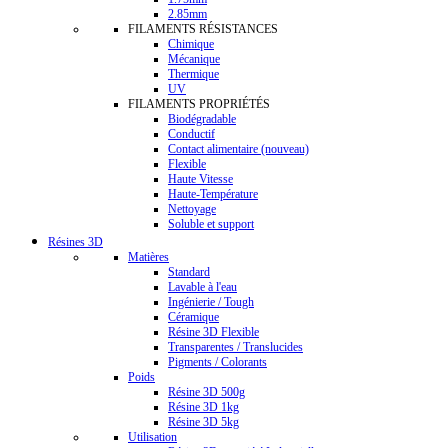
2.85mm
FILAMENTS RÉSISTANCES
Chimique
Mécanique
Thermique
UV
FILAMENTS PROPRIÉTÉS
Biodégradable
Conductif
Contact alimentaire (nouveau)
Flexible
Haute Vitesse
Haute-Température
Nettoyage
Soluble et support
Résines 3D
Matières
Standard
Lavable à l'eau
Ingénierie / Tough
Céramique
Résine 3D Flexible
Transparentes / Translucides
Pigments / Colorants
Poids
Résine 3D 500g
Résine 3D 1kg
Résine 3D 5kg
Utilisation