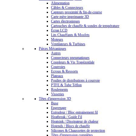
Alimentation
Câbles & Connecteurs
Capteurs proximité & fin-de-course
Carte mère imprimante 3D
Cartes électroniques
Cartouches de chauffe & sondes de température
Écran LCD
Lits Chauffants & Mosfets
Moteurs
Ventilateurs & Turbines
Pièces Mécaniques
Autres
Connecteurs pneumatiques
Coupleurs & Vis Trapézoïdale
Courroies
Ecrous & Ressorts
Plateaux
Poulies de distributions à courroie
PTFE & Tube Téflon
Roulements
Visseries
Têtes d'impression 3D
Buse
Engrenage
Extrudeur / Bloc entrainement fil
Heatbreak / Guide Fil
Heatsink / Dissipateur de chaleur
Hotends / Blocs de chauffe
Silicones & Chaussettes de protection
Têtes d'impression complètes