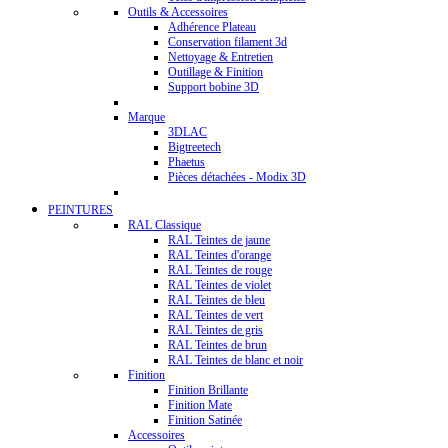
Outils & Accessoires
Adhérence Plateau
Conservation filament 3d
Nettoyage & Entretien
Outillage & Finition
Support bobine 3D
Marque
3DLAC
Bigtreetech
Phaetus
Pièces détachées - Modix 3D
PEINTURES
RAL Classique
RAL Teintes de jaune
RAL Teintes d'orange
RAL Teintes de rouge
RAL Teintes de violet
RAL Teintes de bleu
RAL Teintes de vert
RAL Teintes de gris
RAL Teintes de brun
RAL Teintes de blanc et noir
Finition
Finition Brillante
Finition Mate
Finition Satinée
Accessoires