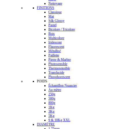
Nettoyage
FINITIONS
Classique
Mat
Silk Glossy
Pastel
Bicolore / Tricolore
Bois
Multicolore
Iridescent
Fluorescent
Métallisé
Paillette
Pierre & Marbre
Photosensible
Thermosensible
Translucide
Phosphorescent
POIDS
Échantillon Nuancier
Au mètre
250g
500g
800g
1Kg
3Kg
5Kg
9 & 10Kg XXL
DIAMÈTRE
1.75mm