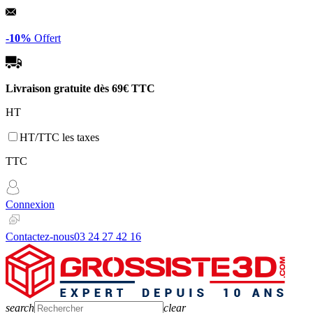
Panneau de gestion des cookies
-10%
Offert
Livraison gratuite dès
69€ TTC
HT
HT/TTC les taxes
TTC
Connexion
Contactez-nous
03 24 27 42 16
search
clear