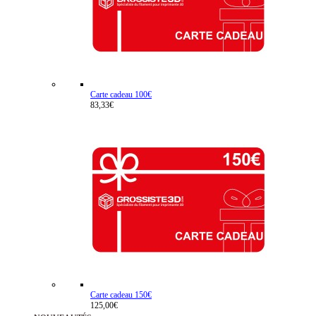
Carte cadeau 100€
83,33€
Carte cadeau 150€
125,00€