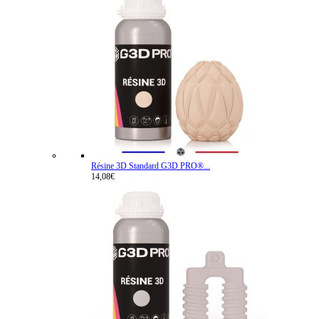
Résine 3D Standard G3D PRO®...
14,08€