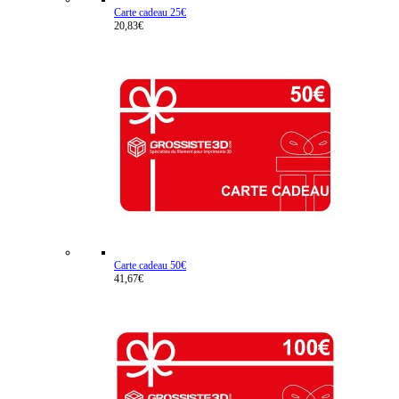
Carte cadeau 25€
20,83€
Carte cadeau 50€
41,67€