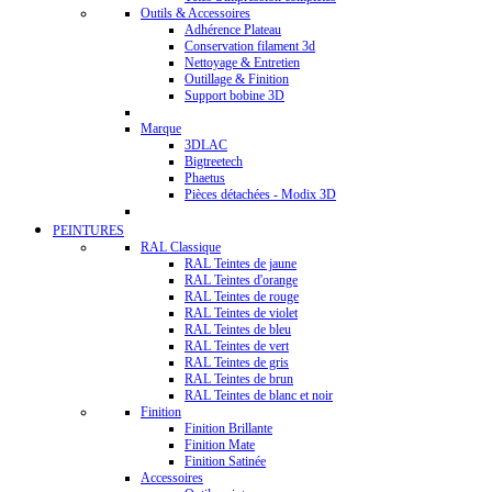
Outils & Accessoires
Adhérence Plateau
Conservation filament 3d
Nettoyage & Entretien
Outillage & Finition
Support bobine 3D
Marque
3DLAC
Bigtreetech
Phaetus
Pièces détachées - Modix 3D
PEINTURES
RAL Classique
RAL Teintes de jaune
RAL Teintes d'orange
RAL Teintes de rouge
RAL Teintes de violet
RAL Teintes de bleu
RAL Teintes de vert
RAL Teintes de gris
RAL Teintes de brun
RAL Teintes de blanc et noir
Finition
Finition Brillante
Finition Mate
Finition Satinée
Accessoires