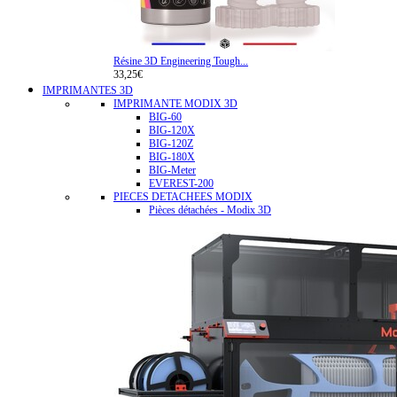
Résine 3D Engineering Tough...
33,25€
IMPRIMANTES 3D
IMPRIMANTE MODIX 3D
BIG-60
BIG-120X
BIG-120Z
BIG-180X
BIG-Meter
EVEREST-200
PIECES DETACHEES MODIX
Pièces détachées - Modix 3D