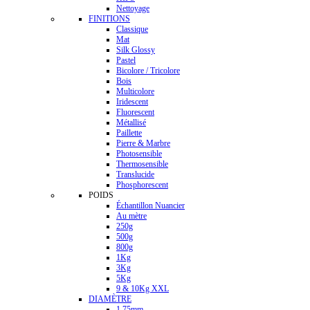
Nettoyage
FINITIONS
Classique
Mat
Silk Glossy
Pastel
Bicolore / Tricolore
Bois
Multicolore
Iridescent
Fluorescent
Métallisé
Paillette
Pierre & Marbre
Photosensible
Thermosensible
Translucide
Phosphorescent
POIDS
Échantillon Nuancier
Au mètre
250g
500g
800g
1Kg
3Kg
5Kg
9 & 10Kg XXL
DIAMÈTRE
1.75mm