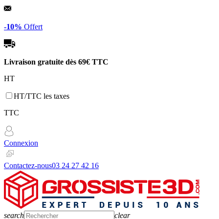
Panneau de gestion des cookies
-10%
Offert
Livraison gratuite dès
69€ TTC
HT
HT/TTC les taxes
TTC
Connexion
Contactez-nous
03 24 27 42 16
search
clear