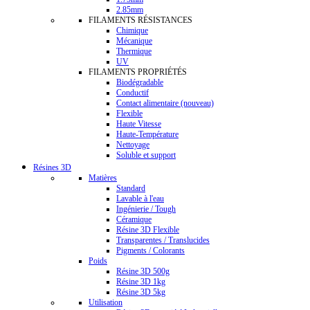
2.85mm
FILAMENTS RÉSISTANCES
Chimique
Mécanique
Thermique
UV
FILAMENTS PROPRIÉTÉS
Biodégradable
Conductif
Contact alimentaire (nouveau)
Flexible
Haute Vitesse
Haute-Température
Nettoyage
Soluble et support
Résines 3D
Matières
Standard
Lavable à l'eau
Ingénierie / Tough
Céramique
Résine 3D Flexible
Transparentes / Translucides
Pigments / Colorants
Poids
Résine 3D 500g
Résine 3D 1kg
Résine 3D 5kg
Utilisation