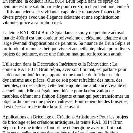
En somme, la couleur RAL 8014 Brun Sépia dans ce spray de
peinture est une solution idéale pour ceux qui cherchent une teinte à
la fois audacieuse et vivifiante, capable de rehausser l'aspect de
divers projets avec une élégance éclatante et une sophistication
vibrante, grâce à sa finition mat.
La teinte RAL 8014 Brun Sépia dans le spray de peinture aérosol
mat de 400ml est une couleur polyvalente et élégante, adaptée à un
large éventail d'applications de peinture. Sa nuance de Brun Sépia et
profonde offre une esthétique vive et accueillante, idéale pour divers
projets de peinture, avec une finition mat qui renforce son attrait.
Utilisation dans la Décoration Intérieure et la Rénovation : La
couleur RAL 8014 Brun Sépia, avec son fini mat, est parfaite pour
la décoration intérieure, apportant une touche de fraîcheur et de
dynamisme aux pièces. Que ce soit pour rafraîchir des murs, des
meubles, ou des cadres, cette teinte ajoute une ambiance vivante et
accueillante. Elle est également idéale pour la rénovation de
meubles, offrant une finition élégante et mat qui peut transformer un
objet ordinaire en une pièce maîtresse. Pour repeindre des boiseries,
il est nécessaire de traiter la surface avant.
Applications en Bricolage et Créations Artistiques : Pour les projets
de bricolage et les créations artistiques, la teinte RAL 8014 Brun
Sépia offre une toile de fond riche et énergique avec un fini mat.
Elle est excellente pour des projets qui nécessitent une finition