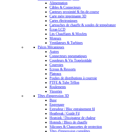
Alimentation
Câbles & Connecteurs
Capteurs proximité & fin-de-course
Carte mère imprimante 3D
Cartes électroniques
Cartouches de chauffe & sondes de température
Écran LCD
Lits Chauffants & Mosfets
Moteurs
Ventilateurs & Turbines
Pièces Mécaniques
Autres
Connecteurs pneumatiques
Coupleurs & Vis Trapézoïdale
Courroies
Ecrous & Ressorts
Plateaux
Poulies de distributions à courroie
PTFE & Tube Téflon
Roulements
Visseries
Têtes d'impression 3D
Buse
Engrenage
Extrudeur / Bloc entrainement fil
Heatbreak / Guide Fil
Heatsink / Dissipateur de chaleur
Hotends / Blocs de chauffe
Silicones & Chaussettes de protection
Têtes d'impression complètes