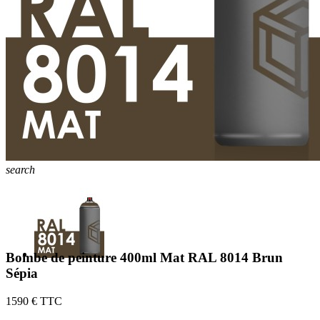
search
Bombe de peinture 400ml Mat RAL 8014 Brun
Sépia
15
90 € TTC