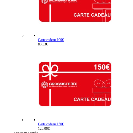
Carte cadeau 100€
83,33€
Carte cadeau 150€
125,00€