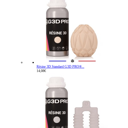
Résine 3D Standard G3D PRO®...
14,08€