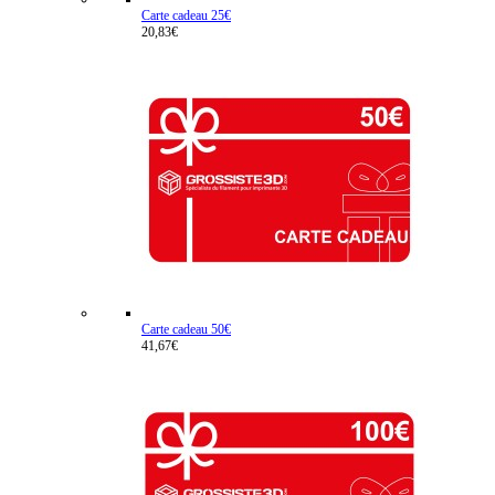
Carte cadeau 25€
20,83€
Carte cadeau 50€
41,67€