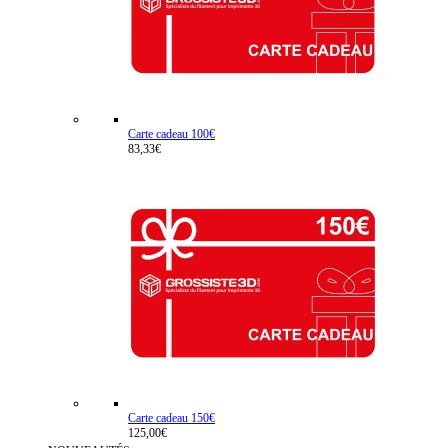
Carte cadeau 100€
83,33€
Carte cadeau 150€
125,00€