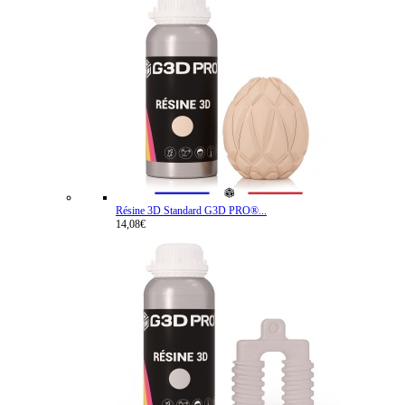
Résine 3D Standard G3D PRO®...
14,08€