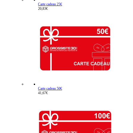
Carte cadeau 25€
20,83€
Carte cadeau 50€
41,67€