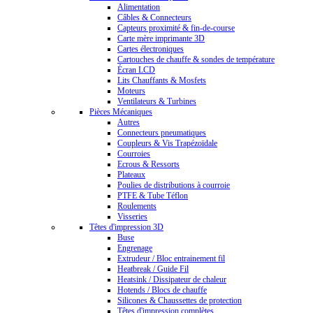
Alimentation
Câbles & Connecteurs
Capteurs proximité & fin-de-course
Carte mère imprimante 3D
Cartes électroniques
Cartouches de chauffe & sondes de température
Écran LCD
Lits Chauffants & Mosfets
Moteurs
Ventilateurs & Turbines
Pièces Mécaniques
Autres
Connecteurs pneumatiques
Coupleurs & Vis Trapézoïdale
Courroies
Ecrous & Ressorts
Plateaux
Poulies de distributions à courroie
PTFE & Tube Téflon
Roulements
Visseries
Têtes d'impression 3D
Buse
Engrenage
Extrudeur / Bloc entrainement fil
Heatbreak / Guide Fil
Heatsink / Dissipateur de chaleur
Hotends / Blocs de chauffe
Silicones & Chaussettes de protection
Têtes d'impression complètes