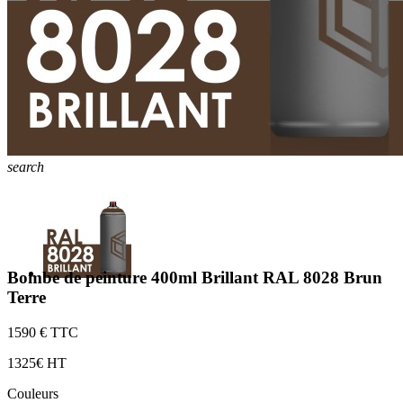
search
Bombe de peinture 400ml Brillant RAL 8028 Brun
Terre
15
90 € TTC
13
25€ HT
Couleurs