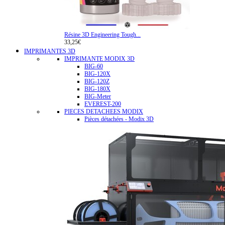
Résine 3D Engineering Tough...
33,25€
IMPRIMANTES 3D
IMPRIMANTE MODIX 3D
BIG-60
BIG-120X
BIG-120Z
BIG-180X
BIG-Meter
EVEREST-200
PIECES DETACHEES MODIX
Pièces détachées - Modix 3D