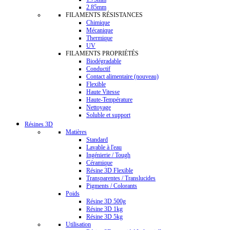
2.85mm
FILAMENTS RÉSISTANCES
Chimique
Mécanique
Thermique
UV
FILAMENTS PROPRIÉTÉS
Biodégradable
Conductif
Contact alimentaire (nouveau)
Flexible
Haute Vitesse
Haute-Température
Nettoyage
Soluble et support
Résines 3D
Matières
Standard
Lavable à l'eau
Ingénierie / Tough
Céramique
Résine 3D Flexible
Transparentes / Translucides
Pigments / Colorants
Poids
Résine 3D 500g
Résine 3D 1kg
Résine 3D 5kg
Utilisation