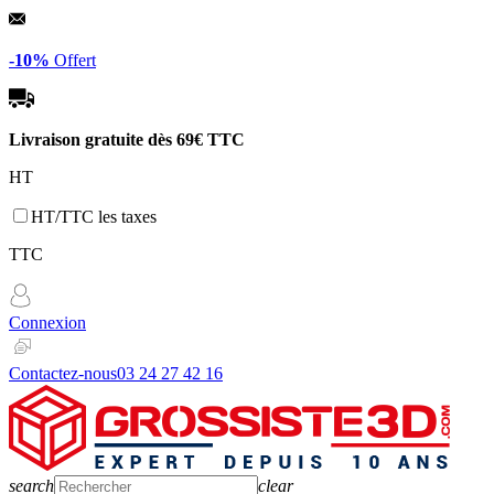
Panneau de gestion des cookies
-10%
Offert
Livraison gratuite dès
69€ TTC
HT
HT/TTC les taxes
TTC
Connexion
Contactez-nous
03 24 27 42 16
search
clear