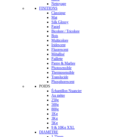
Nettoyage
FINITIONS
Classique
Mat
Silk Glossy
Pastel
Bicolore / Tricolore
Bois
Multicolore
Iridescent
Fluorescent
Métallisé
Paillette
Pierre & Marbre
Photosensible
Thermosensible
Translucide
Phosphorescent
POIDS
Échantillon Nuancier
Au mètre
250g
500g
800g
1Kg
3Kg
5Kg
9 & 10Kg XXL
DIAMÈTRE
1.75mm