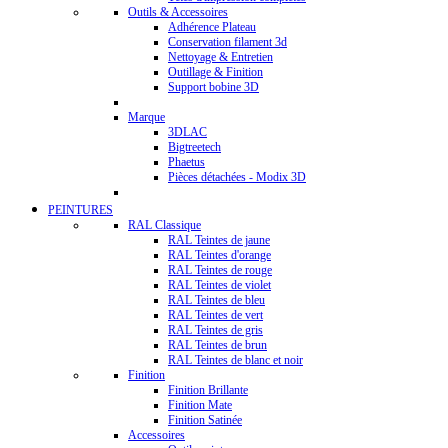
Outils & Accessoires
Adhérence Plateau
Conservation filament 3d
Nettoyage & Entretien
Outillage & Finition
Support bobine 3D
Marque
3DLAC
Bigtreetech
Phaetus
Pièces détachées - Modix 3D
PEINTURES
RAL Classique
RAL Teintes de jaune
RAL Teintes d'orange
RAL Teintes de rouge
RAL Teintes de violet
RAL Teintes de bleu
RAL Teintes de vert
RAL Teintes de gris
RAL Teintes de brun
RAL Teintes de blanc et noir
Finition
Finition Brillante
Finition Mate
Finition Satinée
Accessoires