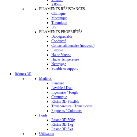
2.85mm
FILAMENTS RÉSISTANCES
Chimique
Mécanique
Thermique
UV
FILAMENTS PROPRIÉTÉS
Biodégradable
Conductif
Contact alimentaire (nouveau)
Flexible
Haute Vitesse
Haute-Température
Nettoyage
Soluble et support
Résines 3D
Matières
Standard
Lavable à l'eau
Ingénierie / Tough
Céramique
Résine 3D Flexible
Transparentes / Translucides
Pigments / Colorants
Poids
Résine 3D 500g
Résine 3D 1kg
Résine 3D 5kg
Utilisation