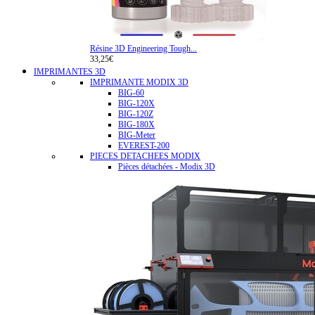
Résine 3D Engineering Tough...
33,25€
IMPRIMANTES 3D
IMPRIMANTE MODIX 3D
BIG-60
BIG-120X
BIG-120Z
BIG-180X
BIG-Meter
EVEREST-200
PIECES DETACHEES MODIX
Pièces détachées - Modix 3D