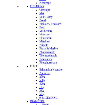
Nettoyage
FINITIONS
Classique
Mat
Silk Glossy
Pastel
Bicolore / Tricolore
Bois
Multicolore
Iridescent
Fluorescent
Métallisé
Paillette
Pierre & Marbre
Photosensible
Thermosensible
Translucide
Phosphorescent
POIDS
Échantillon Nuancier
Au mètre
250g
500g
800g
1Kg
3Kg
5Kg
9 & 10Kg XXL
DIAMÈTRE
1.75mm