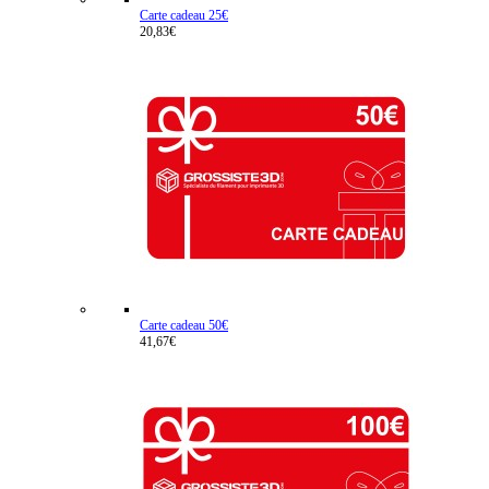
Carte cadeau 25€
20,83€
Carte cadeau 50€
41,67€