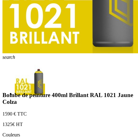
search
Bombe de peinture 400ml Brillant RAL 1021 Jaune
Colza
15
90 € TTC
13
25€ HT
Couleurs