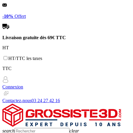
Panneau de gestion des cookies
-10%
Offert
Livraison gratuite dès
69€ TTC
HT
HT/TTC les taxes
TTC
Connexion
Contactez-nous
03 24 27 42 16
search
clear