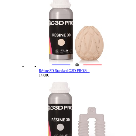
Résine 3D Standard G3D PRO®...
14,08€