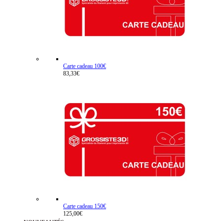
Carte cadeau 100€
83,33€
Carte cadeau 150€
125,00€