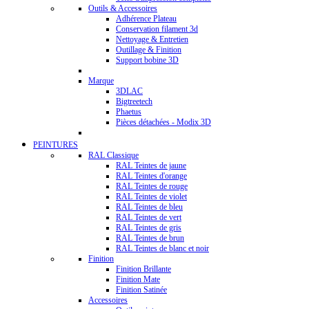
Outils & Accessoires
Adhérence Plateau
Conservation filament 3d
Nettoyage & Entretien
Outillage & Finition
Support bobine 3D
Marque
3DLAC
Bigtreetech
Phaetus
Pièces détachées - Modix 3D
PEINTURES
RAL Classique
RAL Teintes de jaune
RAL Teintes d'orange
RAL Teintes de rouge
RAL Teintes de violet
RAL Teintes de bleu
RAL Teintes de vert
RAL Teintes de gris
RAL Teintes de brun
RAL Teintes de blanc et noir
Finition
Finition Brillante
Finition Mate
Finition Satinée
Accessoires