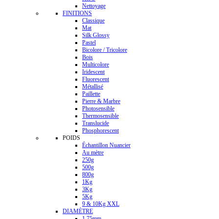
Nettoyage
FINITIONS
Classique
Mat
Silk Glossy
Pastel
Bicolore / Tricolore
Bois
Multicolore
Iridescent
Fluorescent
Métallisé
Paillette
Pierre & Marbre
Photosensible
Thermosensible
Translucide
Phosphorescent
POIDS
Échantillon Nuancier
Au mètre
250g
500g
800g
1Kg
3Kg
5Kg
9 & 10Kg XXL
DIAMÈTRE
1.75mm