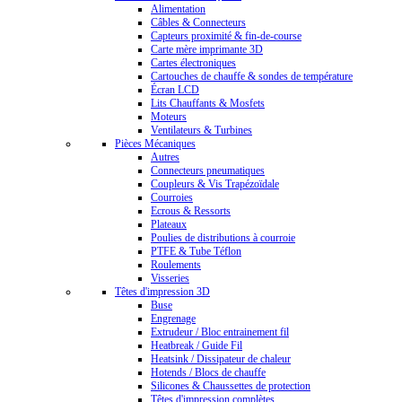
Alimentation
Câbles & Connecteurs
Capteurs proximité & fin-de-course
Carte mère imprimante 3D
Cartes électroniques
Cartouches de chauffe & sondes de température
Écran LCD
Lits Chauffants & Mosfets
Moteurs
Ventilateurs & Turbines
Pièces Mécaniques
Autres
Connecteurs pneumatiques
Coupleurs & Vis Trapézoïdale
Courroies
Ecrous & Ressorts
Plateaux
Poulies de distributions à courroie
PTFE & Tube Téflon
Roulements
Visseries
Têtes d'impression 3D
Buse
Engrenage
Extrudeur / Bloc entrainement fil
Heatbreak / Guide Fil
Heatsink / Dissipateur de chaleur
Hotends / Blocs de chauffe
Silicones & Chaussettes de protection
Têtes d'impression complètes