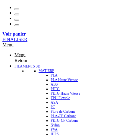
Voir panier
FINALISER
Menu
Menu
Retour
FILAMENTS 3D
MATIERE
PLA
PLA Haute Vitesse
ABS
PETG
PETG Haute Vitesse
TPU Flexible
ASA
PC
Fibre de Carbone
PLA-CF Carbone
PETG-CF Carbone
Nylon
PVA
HIPS