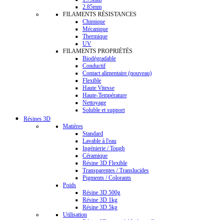
2.85mm
FILAMENTS RÉSISTANCES
Chimique
Mécanique
Thermique
UV
FILAMENTS PROPRIÉTÉS
Biodégradable
Conductif
Contact alimentaire (nouveau)
Flexible
Haute Vitesse
Haute-Température
Nettoyage
Soluble et support
Résines 3D
Matières
Standard
Lavable à l'eau
Ingénierie / Tough
Céramique
Résine 3D Flexible
Transparentes / Translucides
Pigments / Colorants
Poids
Résine 3D 500g
Résine 3D 1kg
Résine 3D 5kg
Utilisation