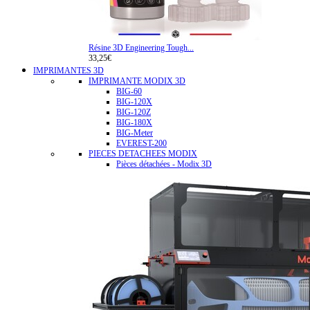
Résine 3D Engineering Tough...
33,25€
IMPRIMANTES 3D
IMPRIMANTE MODIX 3D
BIG-60
BIG-120X
BIG-120Z
BIG-180X
BIG-Meter
EVEREST-200
PIECES DETACHEES MODIX
Pièces détachées - Modix 3D