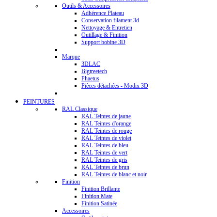
Outils & Accessoires
Adhérence Plateau
Conservation filament 3d
Nettoyage & Entretien
Outillage & Finition
Support bobine 3D
Marque
3DLAC
Bigtreetech
Phaetus
Pièces détachées - Modix 3D
PEINTURES
RAL Classique
RAL Teintes de jaune
RAL Teintes d'orange
RAL Teintes de rouge
RAL Teintes de violet
RAL Teintes de bleu
RAL Teintes de vert
RAL Teintes de gris
RAL Teintes de brun
RAL Teintes de blanc et noir
Finition
Finition Brillante
Finition Mate
Finition Satinée
Accessoires