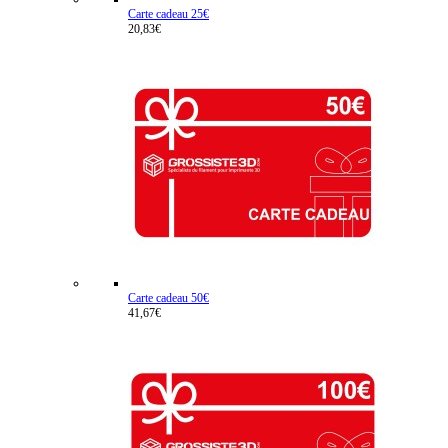
Carte cadeau 25€
20,83€
Carte cadeau 50€
41,67€