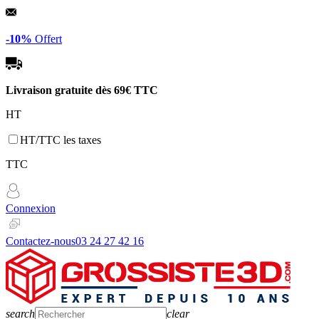
Panneau de gestion des cookies
-10%
Offert
Livraison gratuite dès
69€ TTC
HT
HT/TTC les taxes
TTC
Connexion
Contactez-nous
03 24 27 42 16
search
clear