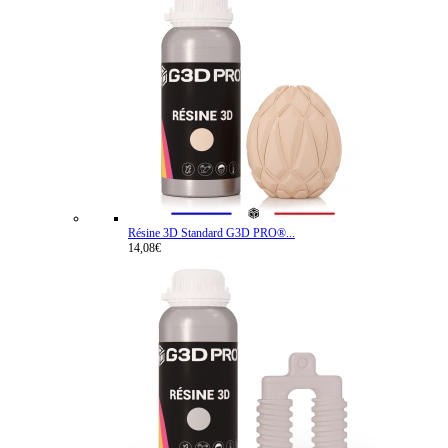
Résine 3D Standard G3D PRO®...
14,08€