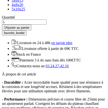
3x6x15
4x8x20
5x10x25
Quantité

Ajouter au panier
favorite_border
Livraison en
24 à 48h
en savoir plus
Livraison offerte
à partir de 69€ TTC
Stock
en France
Paiement 3 à 4x
sans frais dès 100€TTC
Contactez-nous au
03.24.27.42.16
À propos de cet article
- Durabilité :
Acier inoxydable haute qualité pour une résistance à
la corrosion et une longévité accrues. Résistent à des températures
élevées pour une utilisation optimale avec divers filaments.
- Performance :
Dimensions précises et course libre de 25mm pour
un ajustement parfait. Corrigent les défauts du plateau chauffant
pour une meilleure adhérence du premier jet. Résultats précis et