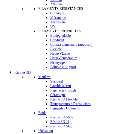
2.85mm
FILAMENTS RÉSISTANCES
Chimique
Mécanique
Thermique
UV
FILAMENTS PROPRIÉTÉS
Biodégradable
Conductif
Contact alimentaire (nouveau)
Flexible
Haute Vitesse
Haute-Température
Nettoyage
Soluble et support
Résines 3D
Matières
Standard
Lavable à l'eau
Ingénierie / Tough
Céramique
Résine 3D Flexible
Transparentes / Translucides
Pigments / Colorants
Poids
Résine 3D 500g
Résine 3D 1kg
Résine 3D 5kg
Utilisation