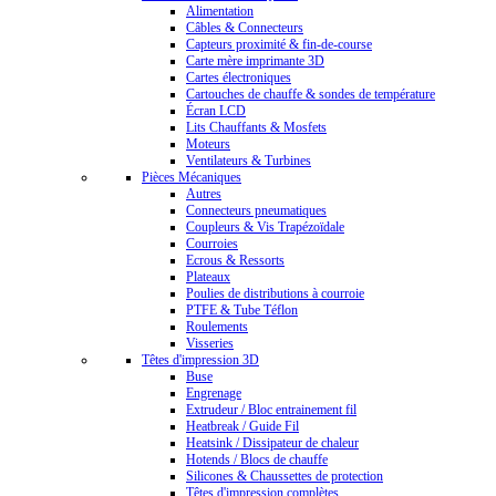
Alimentation
Câbles & Connecteurs
Capteurs proximité & fin-de-course
Carte mère imprimante 3D
Cartes électroniques
Cartouches de chauffe & sondes de température
Écran LCD
Lits Chauffants & Mosfets
Moteurs
Ventilateurs & Turbines
Pièces Mécaniques
Autres
Connecteurs pneumatiques
Coupleurs & Vis Trapézoïdale
Courroies
Ecrous & Ressorts
Plateaux
Poulies de distributions à courroie
PTFE & Tube Téflon
Roulements
Visseries
Têtes d'impression 3D
Buse
Engrenage
Extrudeur / Bloc entrainement fil
Heatbreak / Guide Fil
Heatsink / Dissipateur de chaleur
Hotends / Blocs de chauffe
Silicones & Chaussettes de protection
Têtes d'impression complètes