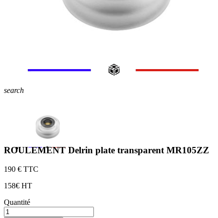
search
ROULEMENT Delrin plate transparent MR105ZZ
1
90 € TTC
1
58€ HT
Quantité