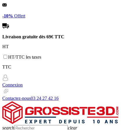
Panneau de gestion des cookies
-10%
Offert
Livraison gratuite dès
69€ TTC
HT
HT/TTC les taxes
TTC
Connexion
Contactez-nous
03 24 27 42 16
search
clear