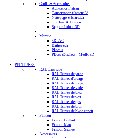
Outils & Accessoires
Adhérence Plateau
Conservation filament 3d
Nettoyage & Entretien
Outillage & Finition
Support bobine 3D
Marque
3DLAC
Bigtreetech
Phaetus
Pièces détachées - Modix 3D
PEINTURES
RAL Classique
RAL Teintes de jaune
RAL Teintes d'orange
RAL Teintes de rouge
RAL Teintes de violet
RAL Teintes de bleu
RAL Teintes de vert
RAL Teintes de gris
RAL Teintes de brun
RAL Teintes de blanc et noir
Finition
Finition Brillante
Finition Mate
Finition Satinée
Accessoires