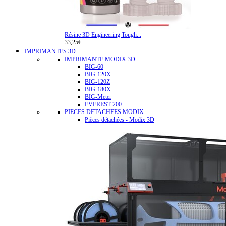
Résine 3D Engineering Tough...
33,25€
IMPRIMANTES 3D
IMPRIMANTE MODIX 3D
BIG-60
BIG-120X
BIG-120Z
BIG-180X
BIG-Meter
EVEREST-200
PIECES DETACHEES MODIX
Pièces détachées - Modix 3D