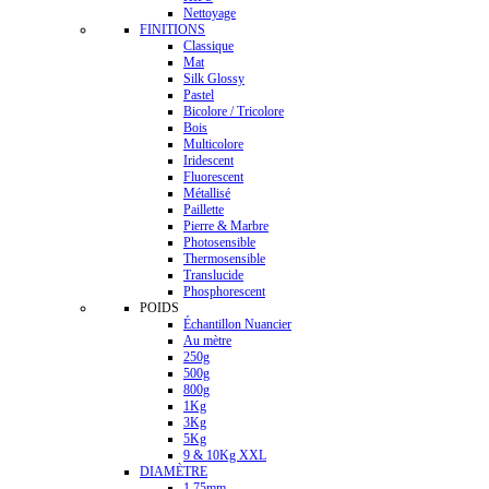
Nettoyage
FINITIONS
Classique
Mat
Silk Glossy
Pastel
Bicolore / Tricolore
Bois
Multicolore
Iridescent
Fluorescent
Métallisé
Paillette
Pierre & Marbre
Photosensible
Thermosensible
Translucide
Phosphorescent
POIDS
Échantillon Nuancier
Au mètre
250g
500g
800g
1Kg
3Kg
5Kg
9 & 10Kg XXL
DIAMÈTRE
1.75mm