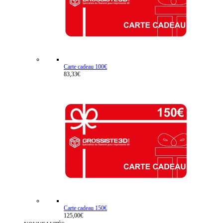
Carte cadeau 100€
83,33€
Carte cadeau 150€
125,00€