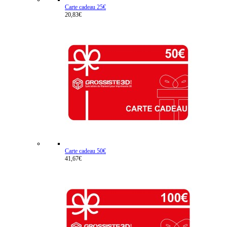
Carte cadeau 25€
20,83€
Carte cadeau 50€
41,67€