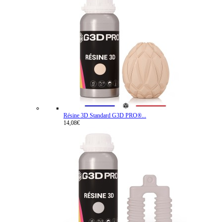
Résine 3D Standard G3D PRO®...
14,08€