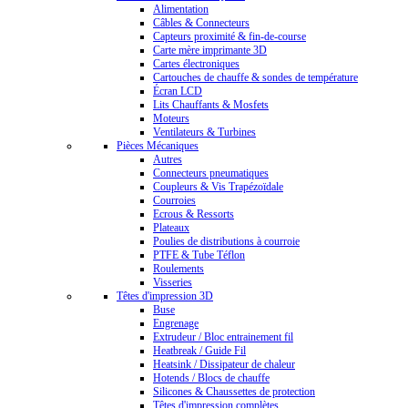
Alimentation
Câbles & Connecteurs
Capteurs proximité & fin-de-course
Carte mère imprimante 3D
Cartes électroniques
Cartouches de chauffe & sondes de température
Écran LCD
Lits Chauffants & Mosfets
Moteurs
Ventilateurs & Turbines
Pièces Mécaniques
Autres
Connecteurs pneumatiques
Coupleurs & Vis Trapézoïdale
Courroies
Ecrous & Ressorts
Plateaux
Poulies de distributions à courroie
PTFE & Tube Téflon
Roulements
Visseries
Têtes d'impression 3D
Buse
Engrenage
Extrudeur / Bloc entrainement fil
Heatbreak / Guide Fil
Heatsink / Dissipateur de chaleur
Hotends / Blocs de chauffe
Silicones & Chaussettes de protection
Têtes d'impression complètes