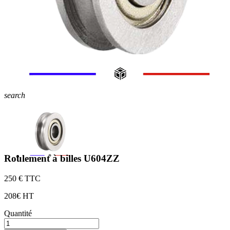
search
Roulement à billes U604ZZ
2
50 € TTC
2
08€ HT
Quantité