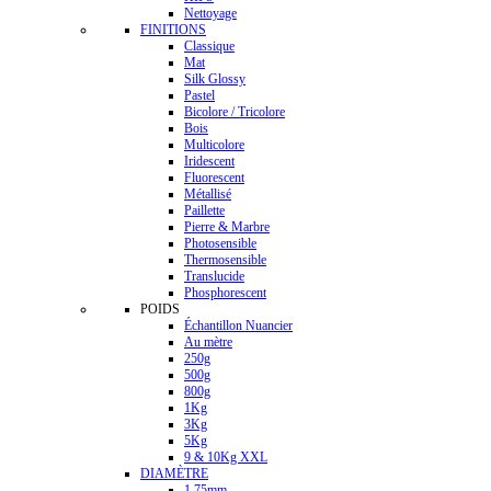
Nettoyage
FINITIONS
Classique
Mat
Silk Glossy
Pastel
Bicolore / Tricolore
Bois
Multicolore
Iridescent
Fluorescent
Métallisé
Paillette
Pierre & Marbre
Photosensible
Thermosensible
Translucide
Phosphorescent
POIDS
Échantillon Nuancier
Au mètre
250g
500g
800g
1Kg
3Kg
5Kg
9 & 10Kg XXL
DIAMÈTRE
1.75mm