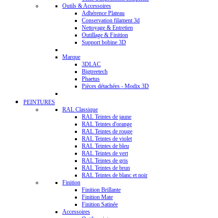
Outils & Accessoires
Adhérence Plateau
Conservation filament 3d
Nettoyage & Entretien
Outillage & Finition
Support bobine 3D
Marque
3DLAC
Bigtreetech
Phaetus
Pièces détachées - Modix 3D
PEINTURES
RAL Classique
RAL Teintes de jaune
RAL Teintes d'orange
RAL Teintes de rouge
RAL Teintes de violet
RAL Teintes de bleu
RAL Teintes de vert
RAL Teintes de gris
RAL Teintes de brun
RAL Teintes de blanc et noir
Finition
Finition Brillante
Finition Mate
Finition Satinée
Accessoires