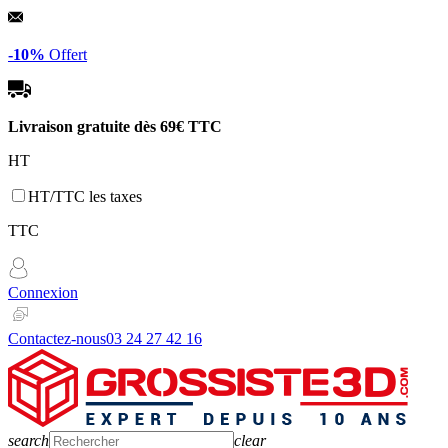
Panneau de gestion des cookies
-10%
Offert
Livraison gratuite dès
69€ TTC
HT
HT/TTC les taxes
TTC
Connexion
Contactez-nous
03 24 27 42 16
search
clear