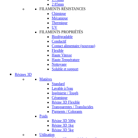
2.85mm
FILAMENTS RÉSISTANCES
Chimique
Mécanique
Thermique
UV
FILAMENTS PROPRIÉTÉS
Biodégradable
Conductif
Contact alimentaire (nouveau)
Flexible
Haute Vitesse
Haute-Température
Nettoyage
Soluble et support
Résines 3D
Matières
Standard
Lavable à l'eau
Ingénierie / Tough
Céramique
Résine 3D Flexible
Transparentes / Translucides
Pigments / Colorants
Poids
Résine 3D 500g
Résine 3D 1kg
Résine 3D 5kg
Utilisation