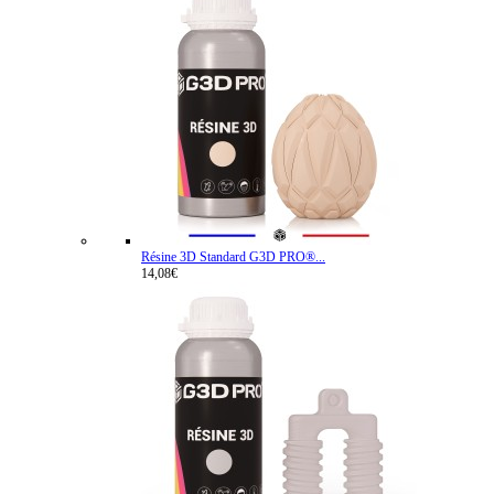
Résine 3D Standard G3D PRO®...
14,08€