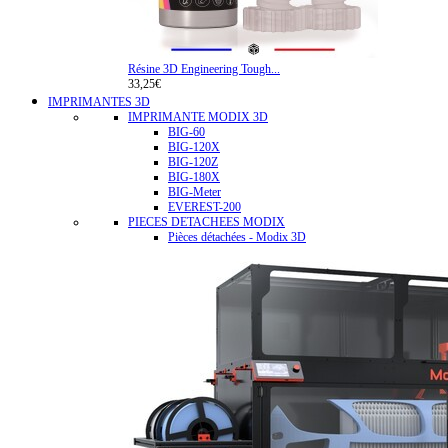
Résine 3D Engineering Tough...
33,25€
IMPRIMANTES 3D
IMPRIMANTE MODIX 3D
BIG-60
BIG-120X
BIG-120Z
BIG-180X
BIG-Meter
EVEREST-200
PIECES DETACHEES MODIX
Pièces détachées - Modix 3D