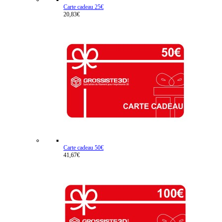
Carte cadeau 25€
20,83€
Carte cadeau 50€
41,67€