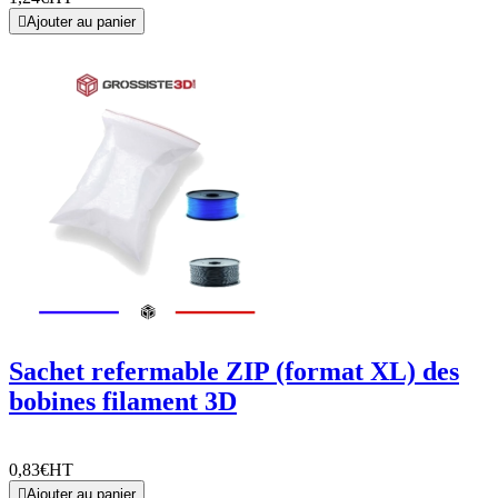

Ajouter au panier
Sachet refermable ZIP (format XL) des
bobines filament 3D
0,83€
HT

Ajouter au panier