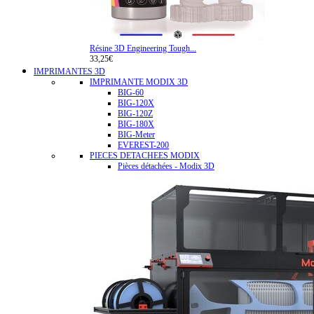
Résine 3D Engineering Tough...
33,25€
IMPRIMANTES 3D
IMPRIMANTE MODIX 3D
BIG-60
BIG-120X
BIG-120Z
BIG-180X
BIG-Meter
EVEREST-200
PIECES DETACHEES MODIX
Pièces détachées - Modix 3D