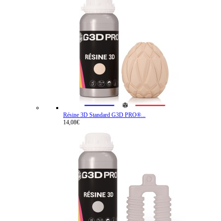
Résine 3D Standard G3D PRO®...
14,08€