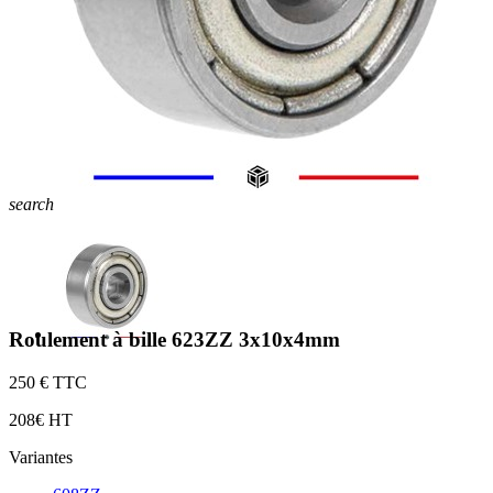
search
Roulement à bille 623ZZ 3x10x4mm
2
50 € TTC
2
08€ HT
Variantes