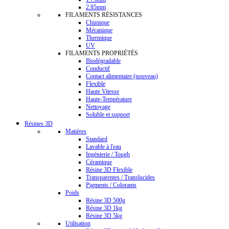
2.85mm
FILAMENTS RÉSISTANCES
Chimique
Mécanique
Thermique
UV
FILAMENTS PROPRIÉTÉS
Biodégradable
Conductif
Contact alimentaire (nouveau)
Flexible
Haute Vitesse
Haute-Température
Nettoyage
Soluble et support
Résines 3D
Matières
Standard
Lavable à l'eau
Ingénierie / Tough
Céramique
Résine 3D Flexible
Transparentes / Translucides
Pigments / Colorants
Poids
Résine 3D 500g
Résine 3D 1kg
Résine 3D 5kg
Utilisation