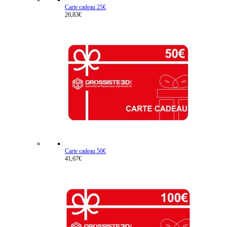
Carte cadeau 25€
20,83€
Carte cadeau 50€
41,67€