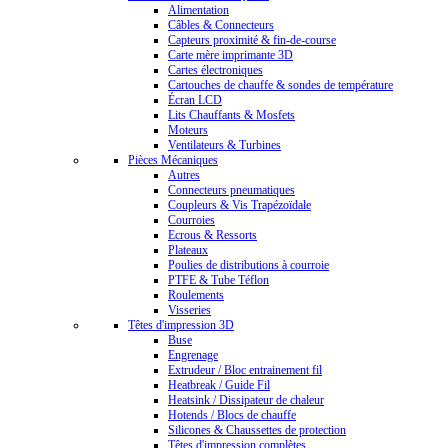
Alimentation
Câbles & Connecteurs
Capteurs proximité & fin-de-course
Carte mère imprimante 3D
Cartes électroniques
Cartouches de chauffe & sondes de température
Écran LCD
Lits Chauffants & Mosfets
Moteurs
Ventilateurs & Turbines
Pièces Mécaniques
Autres
Connecteurs pneumatiques
Coupleurs & Vis Trapézoïdale
Courroies
Ecrous & Ressorts
Plateaux
Poulies de distributions à courroie
PTFE & Tube Téflon
Roulements
Visseries
Têtes d'impression 3D
Buse
Engrenage
Extrudeur / Bloc entrainement fil
Heatbreak / Guide Fil
Heatsink / Dissipateur de chaleur
Hotends / Blocs de chauffe
Silicones & Chaussettes de protection
Têtes d'impression complètes