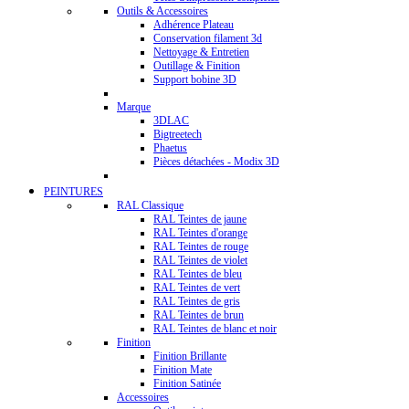
Outils & Accessoires
Adhérence Plateau
Conservation filament 3d
Nettoyage & Entretien
Outillage & Finition
Support bobine 3D
Marque
3DLAC
Bigtreetech
Phaetus
Pièces détachées - Modix 3D
PEINTURES
RAL Classique
RAL Teintes de jaune
RAL Teintes d'orange
RAL Teintes de rouge
RAL Teintes de violet
RAL Teintes de bleu
RAL Teintes de vert
RAL Teintes de gris
RAL Teintes de brun
RAL Teintes de blanc et noir
Finition
Finition Brillante
Finition Mate
Finition Satinée
Accessoires