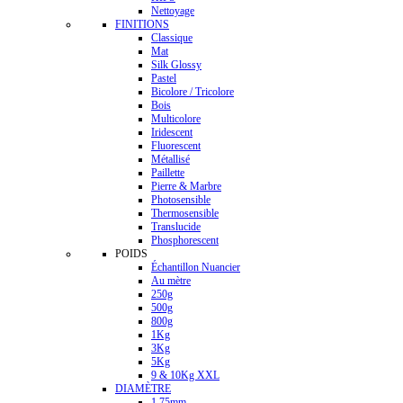
Nettoyage
FINITIONS
Classique
Mat
Silk Glossy
Pastel
Bicolore / Tricolore
Bois
Multicolore
Iridescent
Fluorescent
Métallisé
Paillette
Pierre & Marbre
Photosensible
Thermosensible
Translucide
Phosphorescent
POIDS
Échantillon Nuancier
Au mètre
250g
500g
800g
1Kg
3Kg
5Kg
9 & 10Kg XXL
DIAMÈTRE
1.75mm