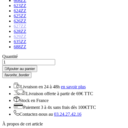
608ZZ
623ZZ
624ZZ
625ZZ
626ZZ
627ZZ
628ZZ
629ZZ
635ZZ
688ZZ
Quantité

Ajouter au panier
favorite_border
Livraison en
24 à 48h
en savoir plus
Livraison offerte
à partir de 69€ TTC
Stock
en France
Paiement 3 à 4x
sans frais dès 100€TTC
Contactez-nous au
03.24.27.42.16
À propos de cet article