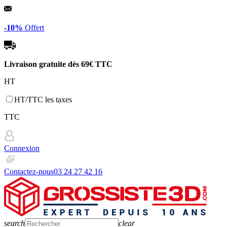
Panneau de gestion des cookies
-10%
Offert
Livraison gratuite dès
69€ TTC
HT
HT/TTC les taxes
TTC
Connexion
Contactez-nous
03 24 27 42 16
search
clear