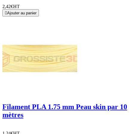
2,42€
HT

Ajouter au panier
Filament PLA 1.75 mm Peau skin par 10
mètres
1,24€
HT