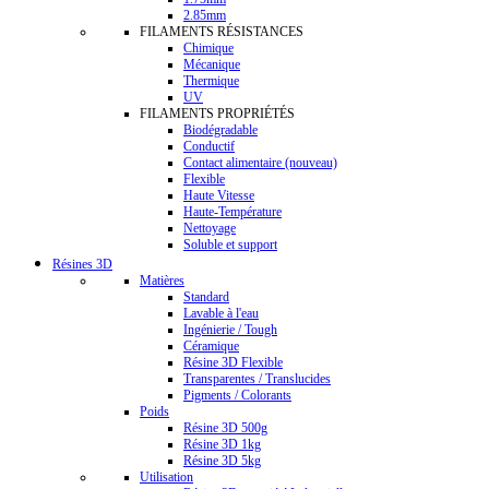
2.85mm
FILAMENTS RÉSISTANCES
Chimique
Mécanique
Thermique
UV
FILAMENTS PROPRIÉTÉS
Biodégradable
Conductif
Contact alimentaire (nouveau)
Flexible
Haute Vitesse
Haute-Température
Nettoyage
Soluble et support
Résines 3D
Matières
Standard
Lavable à l'eau
Ingénierie / Tough
Céramique
Résine 3D Flexible
Transparentes / Translucides
Pigments / Colorants
Poids
Résine 3D 500g
Résine 3D 1kg
Résine 3D 5kg
Utilisation