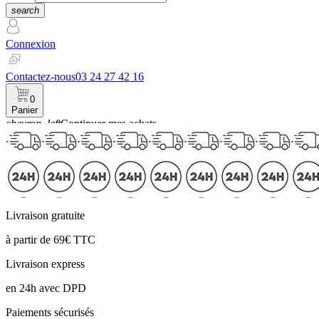
search
Connexion
Contactez-nous
03 24 27 42 16
0
Panier
chevron_left
Continuer mes achats
Panier
Livraison gratuite
à partir de 69€ TTC
Livraison express