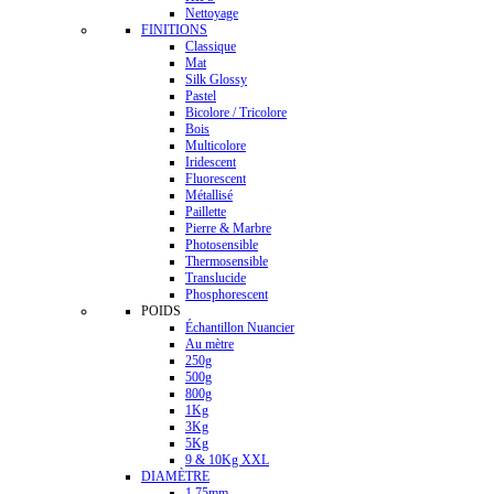
Nettoyage
FINITIONS
Classique
Mat
Silk Glossy
Pastel
Bicolore / Tricolore
Bois
Multicolore
Iridescent
Fluorescent
Métallisé
Paillette
Pierre & Marbre
Photosensible
Thermosensible
Translucide
Phosphorescent
POIDS
Échantillon Nuancier
Au mètre
250g
500g
800g
1Kg
3Kg
5Kg
9 & 10Kg XXL
DIAMÈTRE
1.75mm