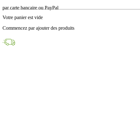
en 24h avec DPD
Votre panier est vide
Paiements sécurisés
Commencez par ajouter des produits
par carte bancaire ou PayPal