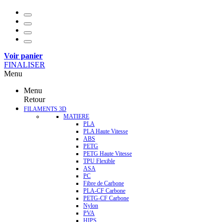
Voir panier
FINALISER
Menu
Menu
Retour
FILAMENTS 3D
MATIERE
PLA
PLA Haute Vitesse
ABS
PETG
PETG Haute Vitesse
TPU Flexible
ASA
PC
Fibre de Carbone
PLA-CF Carbone
PETG-CF Carbone
Nylon
PVA
HIPS