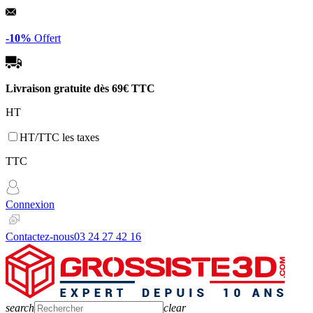
Panneau de gestion des cookies
-10%
Offert
Livraison gratuite dès
69€ TTC
HT
HT/TTC les taxes
TTC
Connexion
Contactez-nous
03 24 27 42 16
search
clear