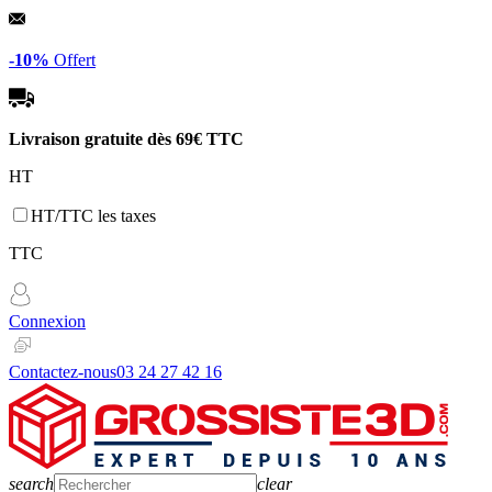
Panneau de gestion des cookies
-10%
Offert
Livraison gratuite dès
69€ TTC
HT
HT/TTC les taxes
TTC
Connexion
Contactez-nous
03 24 27 42 16
search
clear