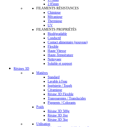
2.85mm
FILAMENTS RÉSISTANCES
Chimique
Mécanique
Thermique
UV
FILAMENTS PROPRIÉTÉS
Biodégradable
Conductif
Contact alimentaire (nouveau)
Flexible
Haute Vitesse
Haute-Température
Nettoyage
Soluble et support
Résines 3D
Matières
Standard
Lavable à l'eau
Ingénierie / Tough
Céramique
Résine 3D Flexible
Transparentes / Translucides
Pigments / Colorants
Poids
Résine 3D 500g
Résine 3D 1kg
Résine 3D 5kg
Utilisation