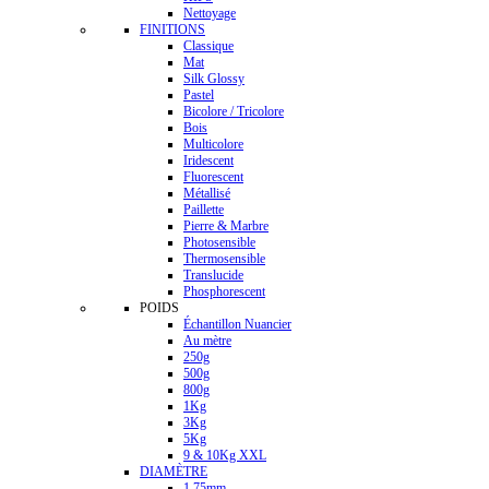
Nettoyage
FINITIONS
Classique
Mat
Silk Glossy
Pastel
Bicolore / Tricolore
Bois
Multicolore
Iridescent
Fluorescent
Métallisé
Paillette
Pierre & Marbre
Photosensible
Thermosensible
Translucide
Phosphorescent
POIDS
Échantillon Nuancier
Au mètre
250g
500g
800g
1Kg
3Kg
5Kg
9 & 10Kg XXL
DIAMÈTRE
1.75mm