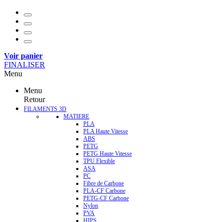
Voir panier
FINALISER
Menu
Menu
Retour
FILAMENTS 3D
MATIERE
PLA
PLA Haute Vitesse
ABS
PETG
PETG Haute Vitesse
TPU Flexible
ASA
PC
Fibre de Carbone
PLA-CF Carbone
PETG-CF Carbone
Nylon
PVA
HIPS