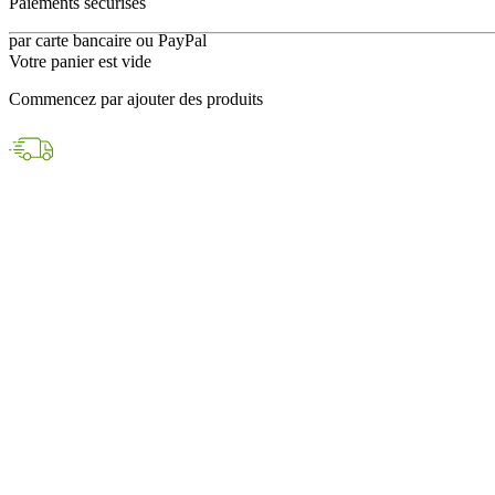
en 24h avec DPD
Votre panier est vide
Paiements sécurisés
Commencez par ajouter des produits
par carte bancaire ou PayPal