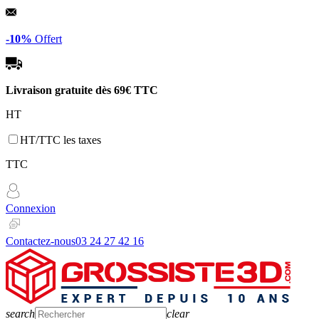
Panneau de gestion des cookies
-10%
Offert
Livraison gratuite dès
69€ TTC
HT
HT/TTC les taxes
TTC
Connexion
Contactez-nous
03 24 27 42 16
search
clear