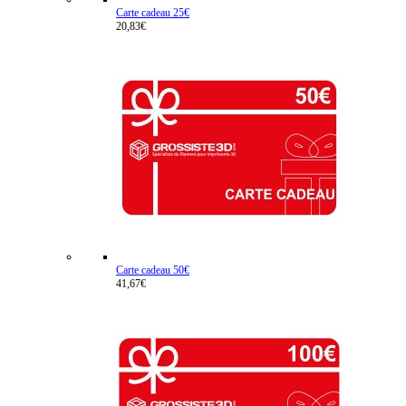
Carte cadeau 25€
20,83€
Carte cadeau 50€
41,67€