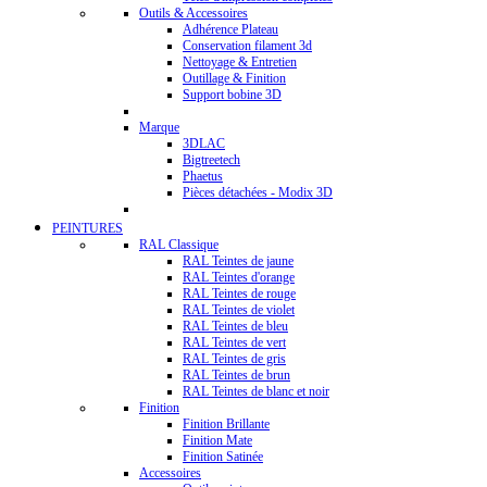
Outils & Accessoires
Adhérence Plateau
Conservation filament 3d
Nettoyage & Entretien
Outillage & Finition
Support bobine 3D
Marque
3DLAC
Bigtreetech
Phaetus
Pièces détachées - Modix 3D
PEINTURES
RAL Classique
RAL Teintes de jaune
RAL Teintes d'orange
RAL Teintes de rouge
RAL Teintes de violet
RAL Teintes de bleu
RAL Teintes de vert
RAL Teintes de gris
RAL Teintes de brun
RAL Teintes de blanc et noir
Finition
Finition Brillante
Finition Mate
Finition Satinée
Accessoires