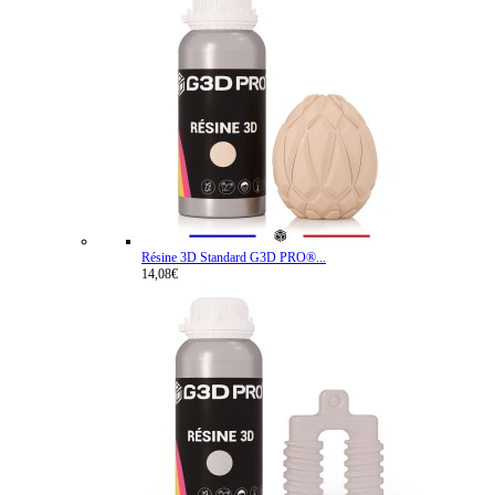
Résine 3D Standard G3D PRO®...
14,08€