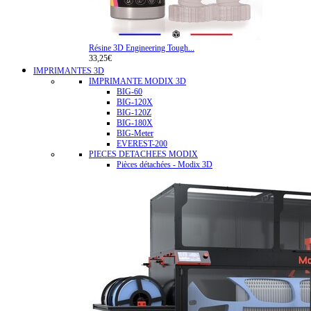
Résine 3D Engineering Tough...
33,25€
IMPRIMANTES 3D
IMPRIMANTE MODIX 3D
BIG-60
BIG-120X
BIG-120Z
BIG-180X
BIG-Meter
EVEREST-200
PIECES DETACHEES MODIX
Pièces détachées - Modix 3D