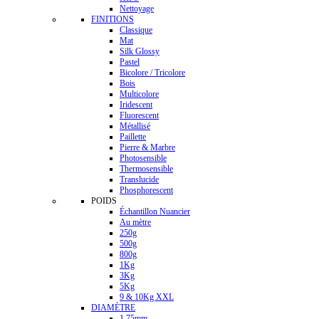
Nettoyage
FINITIONS
Classique
Mat
Silk Glossy
Pastel
Bicolore / Tricolore
Bois
Multicolore
Iridescent
Fluorescent
Métallisé
Paillette
Pierre & Marbre
Photosensible
Thermosensible
Translucide
Phosphorescent
POIDS
Échantillon Nuancier
Au mètre
250g
500g
800g
1Kg
3Kg
5Kg
9 & 10Kg XXL
DIAMÈTRE
1.75mm