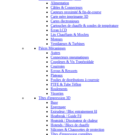
Alimentation
Câbles & Connecteurs
Capteurs proximité & fin-de-course
Carte mère imprimante 3D
Cartes électroniques
Cartouches de chauffe & sondes de température
Écran LCD
Lits Chauffants & Mosfets
Moteurs
Ventilateurs & Turbines
Pièces Mécaniques
Autres
Connecteurs pneumatiques
Coupleurs & Vis Trapézoïdale
Courroies
Ecrous & Ressorts
Plateaux
Poulies de distributions à courroie
PTFE & Tube Téflon
Roulements
Visseries
Têtes d'impression 3D
Buse
Engrenage
Extrudeur / Bloc entrainement fil
Heatbreak / Guide Fil
Heatsink / Dissipateur de chaleur
Hotends / Blocs de chauffe
Silicones & Chaussettes de protection
Têtes d'impression complètes