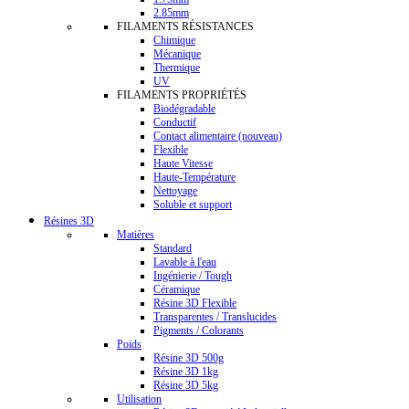
2.85mm
FILAMENTS RÉSISTANCES
Chimique
Mécanique
Thermique
UV
FILAMENTS PROPRIÉTÉS
Biodégradable
Conductif
Contact alimentaire (nouveau)
Flexible
Haute Vitesse
Haute-Température
Nettoyage
Soluble et support
Résines 3D
Matières
Standard
Lavable à l'eau
Ingénierie / Tough
Céramique
Résine 3D Flexible
Transparentes / Translucides
Pigments / Colorants
Poids
Résine 3D 500g
Résine 3D 1kg
Résine 3D 5kg
Utilisation