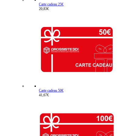
Carte cadeau 25€
20,83€
Carte cadeau 50€
41,67€