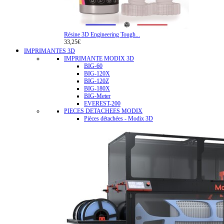
Résine 3D Engineering Tough...
33,25€
IMPRIMANTES 3D
IMPRIMANTE MODIX 3D
BIG-60
BIG-120X
BIG-120Z
BIG-180X
BIG-Meter
EVEREST-200
PIECES DETACHEES MODIX
Pièces détachées - Modix 3D