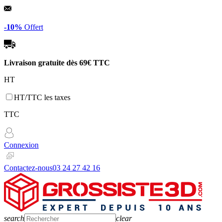
Panneau de gestion des cookies
-10%
Offert
Livraison gratuite dès
69€ TTC
HT
HT/TTC les taxes
TTC
Connexion
Contactez-nous
03 24 27 42 16
search
clear