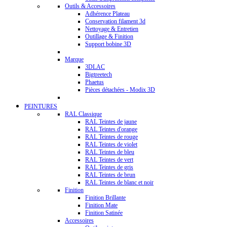
Outils & Accessoires
Adhérence Plateau
Conservation filament 3d
Nettoyage & Entretien
Outillage & Finition
Support bobine 3D
Marque
3DLAC
Bigtreetech
Phaetus
Pièces détachées - Modix 3D
PEINTURES
RAL Classique
RAL Teintes de jaune
RAL Teintes d'orange
RAL Teintes de rouge
RAL Teintes de violet
RAL Teintes de bleu
RAL Teintes de vert
RAL Teintes de gris
RAL Teintes de brun
RAL Teintes de blanc et noir
Finition
Finition Brillante
Finition Mate
Finition Satinée
Accessoires