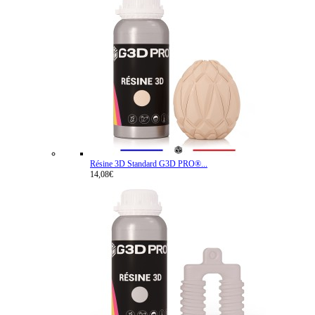
Résine 3D Standard G3D PRO®...
14,08€