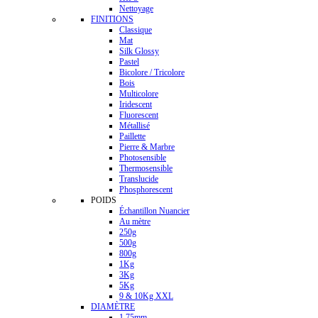
Nettoyage
FINITIONS
Classique
Mat
Silk Glossy
Pastel
Bicolore / Tricolore
Bois
Multicolore
Iridescent
Fluorescent
Métallisé
Paillette
Pierre & Marbre
Photosensible
Thermosensible
Translucide
Phosphorescent
POIDS
Échantillon Nuancier
Au mètre
250g
500g
800g
1Kg
3Kg
5Kg
9 & 10Kg XXL
DIAMÈTRE
1.75mm