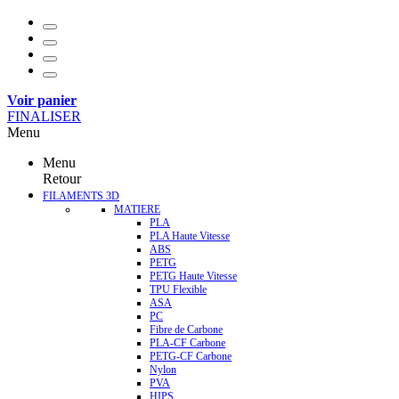
Voir panier
FINALISER
Menu
Menu
Retour
FILAMENTS 3D
MATIERE
PLA
PLA Haute Vitesse
ABS
PETG
PETG Haute Vitesse
TPU Flexible
ASA
PC
Fibre de Carbone
PLA-CF Carbone
PETG-CF Carbone
Nylon
PVA
HIPS