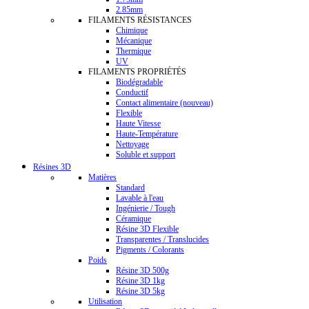
2.85mm
FILAMENTS RÉSISTANCES
Chimique
Mécanique
Thermique
UV
FILAMENTS PROPRIÉTÉS
Biodégradable
Conductif
Contact alimentaire (nouveau)
Flexible
Haute Vitesse
Haute-Température
Nettoyage
Soluble et support
Résines 3D
Matières
Standard
Lavable à l'eau
Ingénierie / Tough
Céramique
Résine 3D Flexible
Transparentes / Translucides
Pigments / Colorants
Poids
Résine 3D 500g
Résine 3D 1kg
Résine 3D 5kg
Utilisation