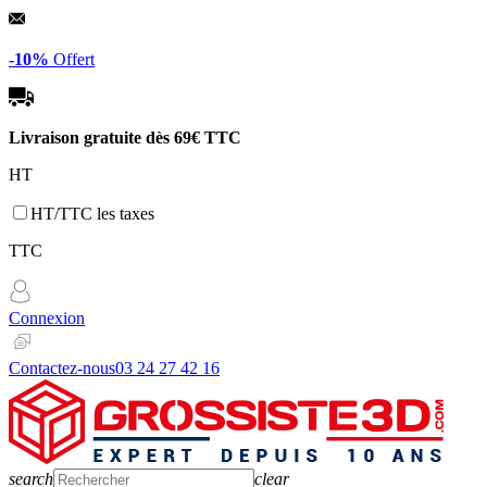
Panneau de gestion des cookies
-10%
Offert
Livraison gratuite dès
69€ TTC
HT
HT/TTC les taxes
TTC
Connexion
Contactez-nous
03 24 27 42 16
search
clear