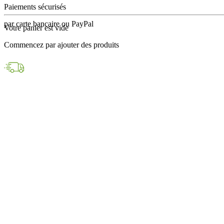
en 24h avec DPD
Votre panier est vide
Paiements sécurisés
Commencez par ajouter des produits
par carte bancaire ou PayPal