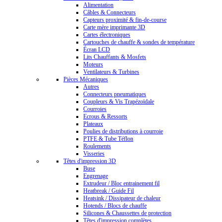
Alimentation
Câbles & Connecteurs
Capteurs proximité & fin-de-course
Carte mère imprimante 3D
Cartes électroniques
Cartouches de chauffe & sondes de température
Écran LCD
Lits Chauffants & Mosfets
Moteurs
Ventilateurs & Turbines
Pièces Mécaniques
Autres
Connecteurs pneumatiques
Coupleurs & Vis Trapézoïdale
Courroies
Ecrous & Ressorts
Plateaux
Poulies de distributions à courroie
PTFE & Tube Téflon
Roulements
Visseries
Têtes d'impression 3D
Buse
Engrenage
Extrudeur / Bloc entrainement fil
Heatbreak / Guide Fil
Heatsink / Dissipateur de chaleur
Hotends / Blocs de chauffe
Silicones & Chaussettes de protection
Têtes d'impression complètes