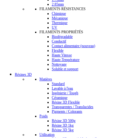
2.85mm
FILAMENTS RÉSISTANCES
Chimique
Mécanique
Thermique
UV
FILAMENTS PROPRIÉTÉS
Biodégradable
Conductif
Contact alimentaire (nouveau)
Flexible
Haute Vitesse
Haute-Température
Nettoyage
Soluble et support
Résines 3D
Matières
Standard
Lavable à l'eau
Ingénierie / Tough
Céramique
Résine 3D Flexible
Transparentes / Translucides
Pigments / Colorants
Poids
Résine 3D 500g
Résine 3D 1kg
Résine 3D 5kg
Utilisation