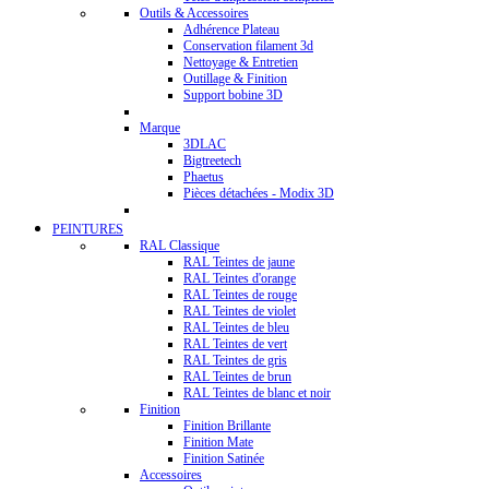
Outils & Accessoires
Adhérence Plateau
Conservation filament 3d
Nettoyage & Entretien
Outillage & Finition
Support bobine 3D
Marque
3DLAC
Bigtreetech
Phaetus
Pièces détachées - Modix 3D
PEINTURES
RAL Classique
RAL Teintes de jaune
RAL Teintes d'orange
RAL Teintes de rouge
RAL Teintes de violet
RAL Teintes de bleu
RAL Teintes de vert
RAL Teintes de gris
RAL Teintes de brun
RAL Teintes de blanc et noir
Finition
Finition Brillante
Finition Mate
Finition Satinée
Accessoires