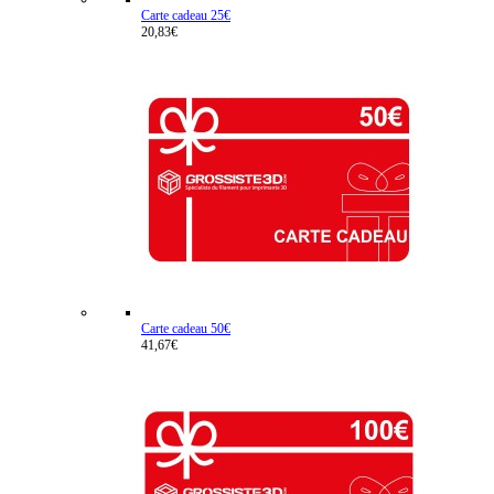
Carte cadeau 25€
20,83€
Carte cadeau 50€
41,67€