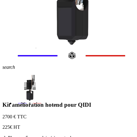
search
Kit amélioration hotend pour QIDI
27
00 € TTC
22
5€ HT