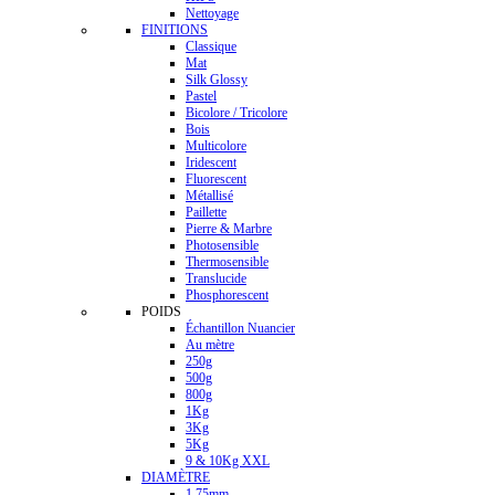
Nettoyage
FINITIONS
Classique
Mat
Silk Glossy
Pastel
Bicolore / Tricolore
Bois
Multicolore
Iridescent
Fluorescent
Métallisé
Paillette
Pierre & Marbre
Photosensible
Thermosensible
Translucide
Phosphorescent
POIDS
Échantillon Nuancier
Au mètre
250g
500g
800g
1Kg
3Kg
5Kg
9 & 10Kg XXL
DIAMÈTRE
1.75mm