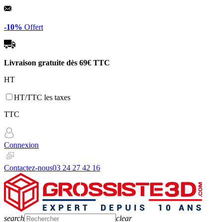
Panneau de gestion des cookies
-10%
Offert
Livraison gratuite dès
69€ TTC
HT
HT/TTC les taxes
TTC
Connexion
Contactez-nous
03 24 27 42 16
search
clear