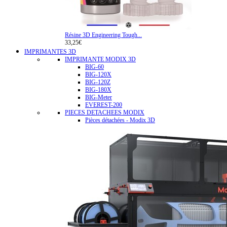
Résine 3D Engineering Tough...
33,25€
IMPRIMANTES 3D
IMPRIMANTE MODIX 3D
BIG-60
BIG-120X
BIG-120Z
BIG-180X
BIG-Meter
EVEREST-200
PIECES DETACHEES MODIX
Pièces détachées - Modix 3D