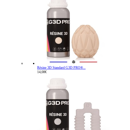
Résine 3D Standard G3D PRO®...
14,08€