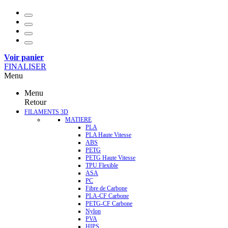
Voir panier
FINALISER
Menu
Menu
Retour
FILAMENTS 3D
MATIERE
PLA
PLA Haute Vitesse
ABS
PETG
PETG Haute Vitesse
TPU Flexible
ASA
PC
Fibre de Carbone
PLA-CF Carbone
PETG-CF Carbone
Nylon
PVA
HIPS