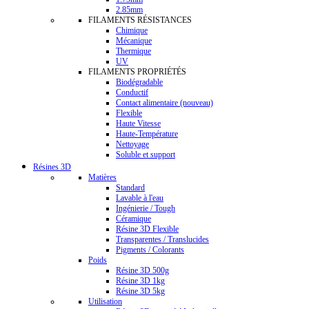
2.85mm
FILAMENTS RÉSISTANCES
Chimique
Mécanique
Thermique
UV
FILAMENTS PROPRIÉTÉS
Biodégradable
Conductif
Contact alimentaire (nouveau)
Flexible
Haute Vitesse
Haute-Température
Nettoyage
Soluble et support
Résines 3D
Matières
Standard
Lavable à l'eau
Ingénierie / Tough
Céramique
Résine 3D Flexible
Transparentes / Translucides
Pigments / Colorants
Poids
Résine 3D 500g
Résine 3D 1kg
Résine 3D 5kg
Utilisation