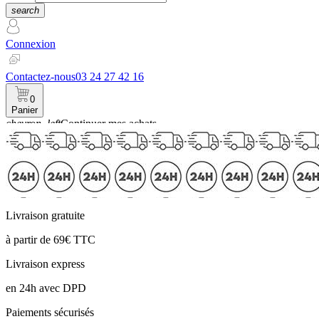
search
Connexion
Contactez-nous
03 24 27 42 16
0
Panier
chevron_left
Continuer mes achats
Panier
Livraison gratuite
à partir de 69€ TTC
Livraison express