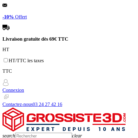
Panneau de gestion des cookies
-10%
Offert
Livraison gratuite dès
69€ TTC
HT
HT/TTC les taxes
TTC
Connexion
Contactez-nous
03 24 27 42 16
search
clear