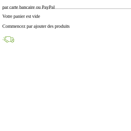
en 24h avec DPD
Votre panier est vide
Paiements sécurisés
Commencez par ajouter des produits
par carte bancaire ou PayPal