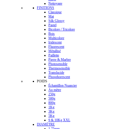
Nettoyage
FINITIONS
Classique
Mat
Silk Glossy
Pastel
Bicolore / Tricolore
Bois
Multicolore
Iridescent
Fluorescent
Métallisé
Paillette
Pierre & Marbre
Photosensible
Thermosensible
Translucide
Phosphorescent
POIDS
Échantillon Nuancier
Au mètre
250g
500g
800g
1Kg
3Kg
5Kg
9 & 10Kg XXL
DIAMÈTRE
1.75mm