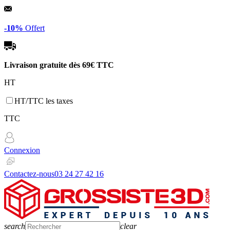
Panneau de gestion des cookies
-10%
Offert
Livraison gratuite dès
69€ TTC
HT
HT/TTC les taxes
TTC
Connexion
Contactez-nous
03 24 27 42 16
search
clear