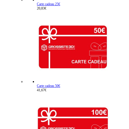
Carte cadeau 25€
20,83€
Carte cadeau 50€
41,67€