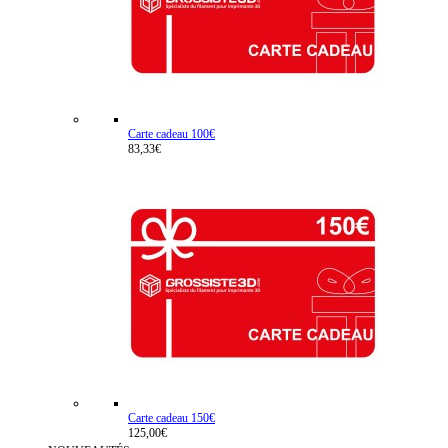
Carte cadeau 100€
83,33€
Carte cadeau 150€
125,00€