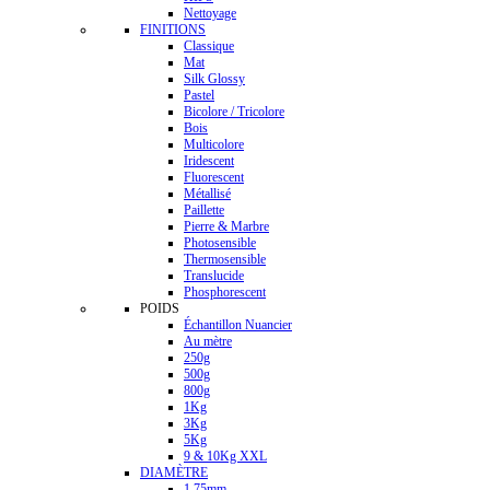
Nettoyage
FINITIONS
Classique
Mat
Silk Glossy
Pastel
Bicolore / Tricolore
Bois
Multicolore
Iridescent
Fluorescent
Métallisé
Paillette
Pierre & Marbre
Photosensible
Thermosensible
Translucide
Phosphorescent
POIDS
Échantillon Nuancier
Au mètre
250g
500g
800g
1Kg
3Kg
5Kg
9 & 10Kg XXL
DIAMÈTRE
1.75mm