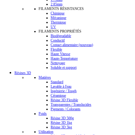
2.85mm
FILAMENTS RÉSISTANCES
Chimique
Mécanique
Thermique
UV
FILAMENTS PROPRIÉTÉS
Biodégradable
Conductif
Contact alimentaire (nouveau)
Flexible
Haute Vitesse
Haute-Température
Nettoyage
Soluble et support
Résines 3D
Matières
Standard
Lavable à l'eau
Ingénierie / Tough
Céramique
Résine 3D Flexible
Transparentes / Translucides
Pigments / Colorants
Poids
Résine 3D 500g
Résine 3D 1kg
Résine 3D 5kg
Utilisation