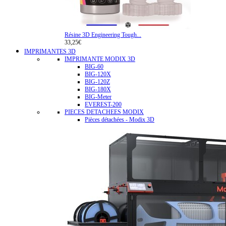
Résine 3D Engineering Tough...
33,25€
IMPRIMANTES 3D
IMPRIMANTE MODIX 3D
BIG-60
BIG-120X
BIG-120Z
BIG-180X
BIG-Meter
EVEREST-200
PIECES DETACHEES MODIX
Pièces détachées - Modix 3D