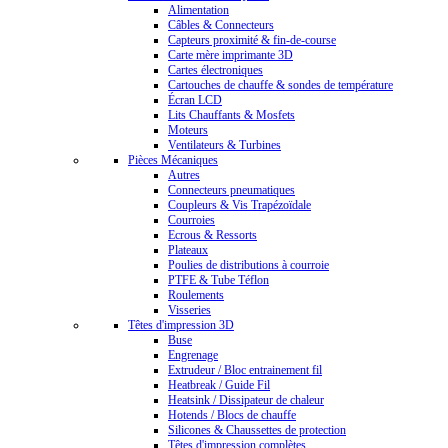
Alimentation
Câbles & Connecteurs
Capteurs proximité & fin-de-course
Carte mère imprimante 3D
Cartes électroniques
Cartouches de chauffe & sondes de température
Écran LCD
Lits Chauffants & Mosfets
Moteurs
Ventilateurs & Turbines
Pièces Mécaniques
Autres
Connecteurs pneumatiques
Coupleurs & Vis Trapézoïdale
Courroies
Ecrous & Ressorts
Plateaux
Poulies de distributions à courroie
PTFE & Tube Téflon
Roulements
Visseries
Têtes d'impression 3D
Buse
Engrenage
Extrudeur / Bloc entrainement fil
Heatbreak / Guide Fil
Heatsink / Dissipateur de chaleur
Hotends / Blocs de chauffe
Silicones & Chaussettes de protection
Têtes d'impression complètes