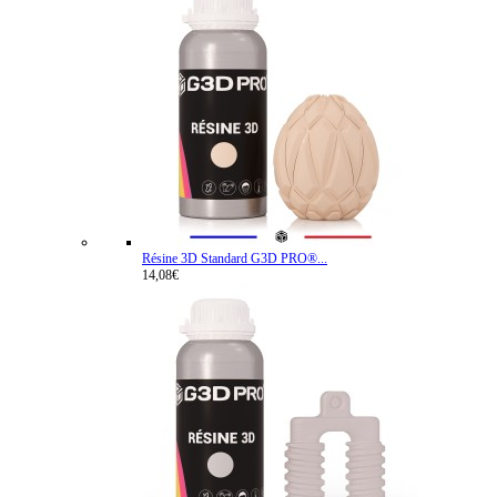
Résine 3D Standard G3D PRO®...
14,08€