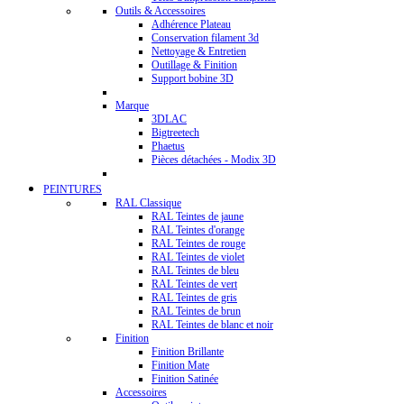
Outils & Accessoires
Adhérence Plateau
Conservation filament 3d
Nettoyage & Entretien
Outillage & Finition
Support bobine 3D
Marque
3DLAC
Bigtreetech
Phaetus
Pièces détachées - Modix 3D
PEINTURES
RAL Classique
RAL Teintes de jaune
RAL Teintes d'orange
RAL Teintes de rouge
RAL Teintes de violet
RAL Teintes de bleu
RAL Teintes de vert
RAL Teintes de gris
RAL Teintes de brun
RAL Teintes de blanc et noir
Finition
Finition Brillante
Finition Mate
Finition Satinée
Accessoires