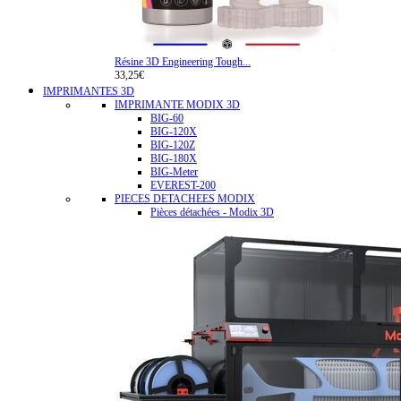
Résine 3D Engineering Tough...
33,25€
IMPRIMANTES 3D
IMPRIMANTE MODIX 3D
BIG-60
BIG-120X
BIG-120Z
BIG-180X
BIG-Meter
EVEREST-200
PIECES DETACHEES MODIX
Pièces détachées - Modix 3D