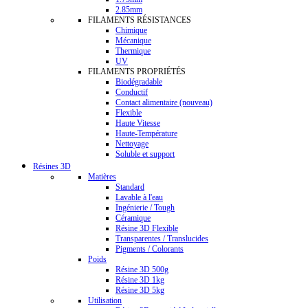
2.85mm
FILAMENTS RÉSISTANCES
Chimique
Mécanique
Thermique
UV
FILAMENTS PROPRIÉTÉS
Biodégradable
Conductif
Contact alimentaire (nouveau)
Flexible
Haute Vitesse
Haute-Température
Nettoyage
Soluble et support
Résines 3D
Matières
Standard
Lavable à l'eau
Ingénierie / Tough
Céramique
Résine 3D Flexible
Transparentes / Translucides
Pigments / Colorants
Poids
Résine 3D 500g
Résine 3D 1kg
Résine 3D 5kg
Utilisation