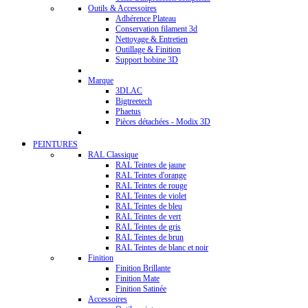
Outils & Accessoires
Adhérence Plateau
Conservation filament 3d
Nettoyage & Entretien
Outillage & Finition
Support bobine 3D
Marque
3DLAC
Bigtreetech
Phaetus
Pièces détachées - Modix 3D
PEINTURES
RAL Classique
RAL Teintes de jaune
RAL Teintes d'orange
RAL Teintes de rouge
RAL Teintes de violet
RAL Teintes de bleu
RAL Teintes de vert
RAL Teintes de gris
RAL Teintes de brun
RAL Teintes de blanc et noir
Finition
Finition Brillante
Finition Mate
Finition Satinée
Accessoires