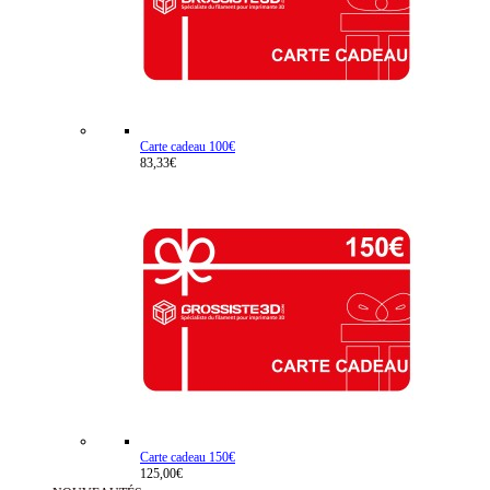
Carte cadeau 100€
83,33€
Carte cadeau 150€
125,00€