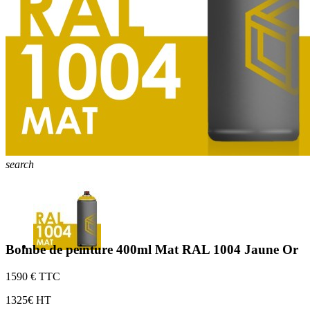
search
Bombe de peinture 400ml Mat RAL 1004 Jaune Or
15
90 € TTC
13
25€ HT