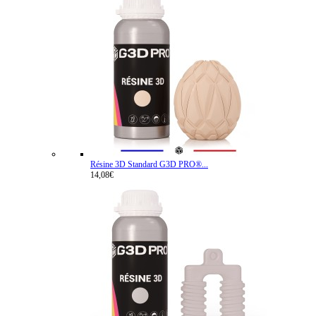
Résine 3D Standard G3D PRO®...
14,08€