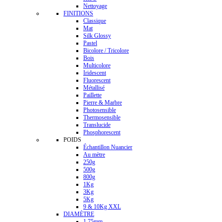
Nettoyage
FINITIONS
Classique
Mat
Silk Glossy
Pastel
Bicolore / Tricolore
Bois
Multicolore
Iridescent
Fluorescent
Métallisé
Paillette
Pierre & Marbre
Photosensible
Thermosensible
Translucide
Phosphorescent
POIDS
Échantillon Nuancier
Au mètre
250g
500g
800g
1Kg
3Kg
5Kg
9 & 10Kg XXL
DIAMÈTRE
1.75mm