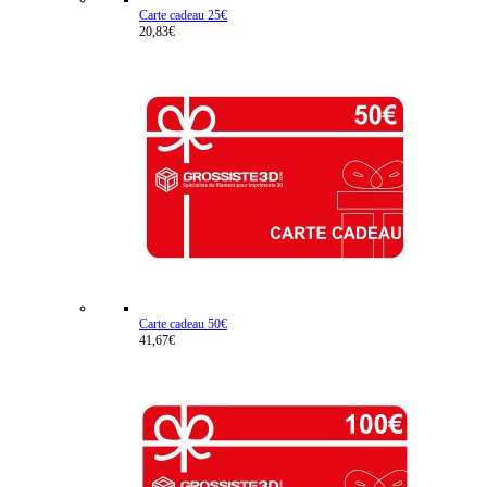
Carte cadeau 25€
20,83€
Carte cadeau 50€
41,67€