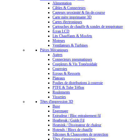
Alimentation
Câbles & Connecteurs
Capteurs proximité & fin-de-course
Carte mère imprimante 3D
Cartes électroniques
Cartouches de chauffe & sondes de température
Écran LCD
Lits Chauffants & Mosfets
Moteurs
Ventilateurs & Turbines
Pièces Mécaniques
Autres
Connecteurs pneumatiques
Coupleurs & Vis Trapézoïdale
Courroies
Ecrous & Ressorts
Plateaux
Poulies de distributions à courroie
PTFE & Tube Téflon
Roulements
Visseries
Têtes d'impression 3D
Buse
Engrenage
Extrudeur / Bloc entrainement fil
Heatbreak / Guide Fil
Heatsink / Dissipateur de chaleur
Hotends / Blocs de chauffe
Silicones & Chaussettes de protection
Têtes d'impression complètes