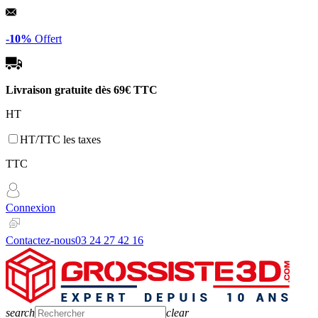
Panneau de gestion des cookies
-10%
Offert
Livraison gratuite dès
69€ TTC
HT
HT/TTC les taxes
TTC
Connexion
Contactez-nous
03 24 27 42 16
search
clear