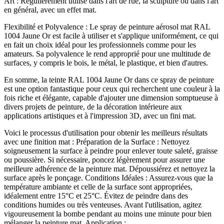
Art : Régulièrement utilisé dans l'art de rue, la sculpture ou dans l'art
en général, avec un effet mat.
Flexibilité et Polyvalence : Le spray de peinture aérosol mat RAL
1004 Jaune Or est facile à utiliser et s'applique uniformément, ce qui
en fait un choix idéal pour les professionnels comme pour les
amateurs. Sa polyvalence le rend approprié pour une multitude de
surfaces, y compris le bois, le métal, le plastique, et bien d'autres.
En somme, la teinte RAL 1004 Jaune Or dans ce spray de peinture
est une option fantastique pour ceux qui recherchent une couleur à la
fois riche et élégante, capable d'ajouter une dimension somptueuse à
divers projets de peinture, de la décoration intérieure aux
applications artistiques et à l'impression 3D, avec un fini mat.
Voici le processus d'utilisation pour obtenir les meilleurs résultats
avec une finition mat : Préparation de la Surface : Nettoyez
soigneusement la surface à peindre pour enlever toute saleté, graisse
ou poussière. Si nécessaire, poncez légèrement pour assurer une
meilleure adhérence de la peinture mat. Dépoussiérez et nettoyez la
surface après le ponçage. Conditions Idéales : Assurez-vous que la
température ambiante et celle de la surface sont appropriées,
idéalement entre 15°C et 25°C. Évitez de peindre dans des
conditions humides ou très venteuses. Avant l'utilisation, agitez
vigoureusement la bombe pendant au moins une minute pour bien
mélanger la peinture mat. Application :