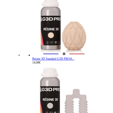
Résine 3D Standard G3D PRO®...
14,08€