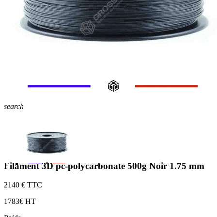
search
Filament 3D pc-polycarbonate 500g Noir 1.75 mm
21
40 € TTC
17
83€ HT