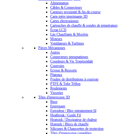
Alimentation
Câbles & Connecteurs
Capteurs proximité & fin-de-course
Carte mère imprimante 3D
Cartes électroniques
Cartouches de chauffe & sondes de température
Écran LCD
Lits Chauffants & Mosfets
Moteurs
Ventilateurs & Turbines
Pièces Mécaniques
Autres
Connecteurs pneumatiques
Coupleurs & Vis Trapézoïdale
Courroies
Ecrous & Ressorts
Plateaux
Poulies de distributions à courroie
PTFE & Tube Téflon
Roulements
Visseries
Têtes d'impression 3D
Buse
Engrenage
Extrudeur / Bloc entrainement fil
Heatbreak / Guide Fil
Heatsink / Dissipateur de chaleur
Hotends / Blocs de chauffe
Silicones & Chaussettes de protection
Têtes d'impression complètes