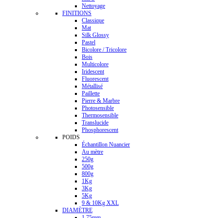
Nettoyage
FINITIONS
Classique
Mat
Silk Glossy
Pastel
Bicolore / Tricolore
Bois
Multicolore
Iridescent
Fluorescent
Métallisé
Paillette
Pierre & Marbre
Photosensible
Thermosensible
Translucide
Phosphorescent
POIDS
Échantillon Nuancier
Au mètre
250g
500g
800g
1Kg
3Kg
5Kg
9 & 10Kg XXL
DIAMÈTRE
1.75mm