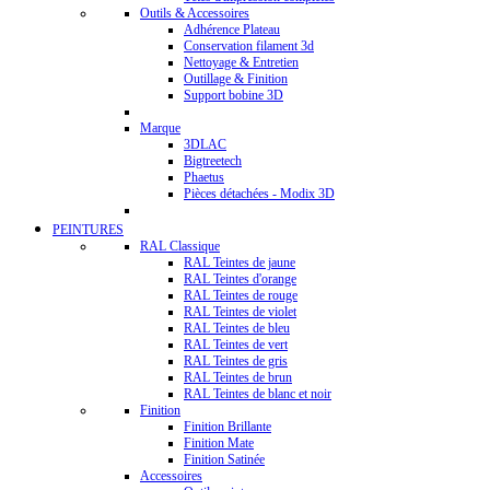
Outils & Accessoires
Adhérence Plateau
Conservation filament 3d
Nettoyage & Entretien
Outillage & Finition
Support bobine 3D
Marque
3DLAC
Bigtreetech
Phaetus
Pièces détachées - Modix 3D
PEINTURES
RAL Classique
RAL Teintes de jaune
RAL Teintes d'orange
RAL Teintes de rouge
RAL Teintes de violet
RAL Teintes de bleu
RAL Teintes de vert
RAL Teintes de gris
RAL Teintes de brun
RAL Teintes de blanc et noir
Finition
Finition Brillante
Finition Mate
Finition Satinée
Accessoires