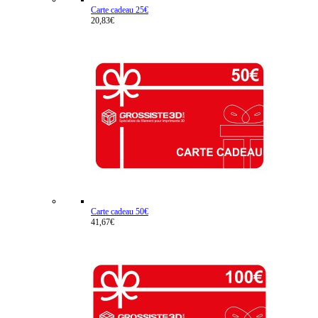
Carte cadeau 25€
20,83€
Carte cadeau 50€
41,67€