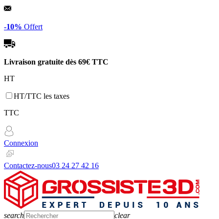
Panneau de gestion des cookies
-10%
Offert
Livraison gratuite dès
69€ TTC
HT
HT/TTC les taxes
TTC
Connexion
Contactez-nous
03 24 27 42 16
search
clear