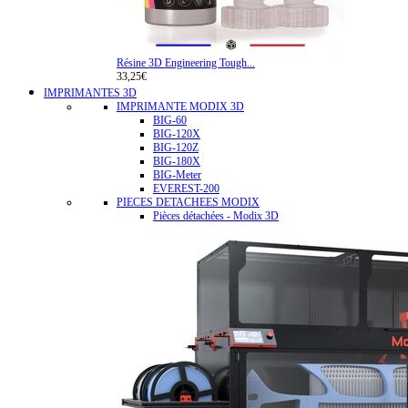
Résine 3D Engineering Tough...
33,25€
IMPRIMANTES 3D
IMPRIMANTE MODIX 3D
BIG-60
BIG-120X
BIG-120Z
BIG-180X
BIG-Meter
EVEREST-200
PIECES DETACHEES MODIX
Pièces détachées - Modix 3D