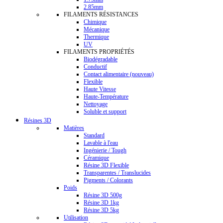
2.85mm
FILAMENTS RÉSISTANCES
Chimique
Mécanique
Thermique
UV
FILAMENTS PROPRIÉTÉS
Biodégradable
Conductif
Contact alimentaire (nouveau)
Flexible
Haute Vitesse
Haute-Température
Nettoyage
Soluble et support
Résines 3D
Matières
Standard
Lavable à l'eau
Ingénierie / Tough
Céramique
Résine 3D Flexible
Transparentes / Translucides
Pigments / Colorants
Poids
Résine 3D 500g
Résine 3D 1kg
Résine 3D 5kg
Utilisation