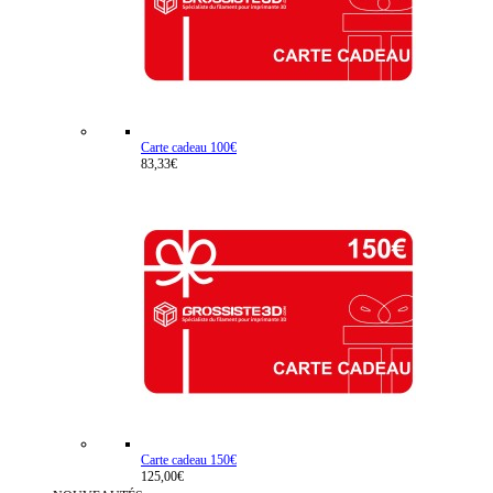
Carte cadeau 100€
83,33€
Carte cadeau 150€
125,00€