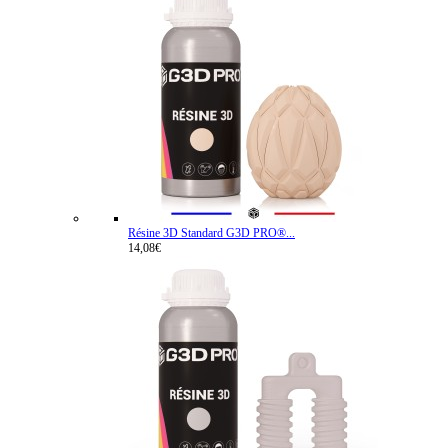
Résine 3D Standard G3D PRO®...
14,08€