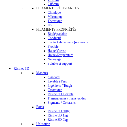
2.85mm
FILAMENTS RÉSISTANCES
Chimique
Mécanique
Thermique
UV
FILAMENTS PROPRIÉTÉS
Biodégradable
Conductif
Contact alimentaire (nouveau)
Flexible
Haute Vitesse
Haute-Température
Nettoyage
Soluble et support
Résines 3D
Matières
Standard
Lavable à l'eau
Ingénierie / Tough
Céramique
Résine 3D Flexible
Transparentes / Translucides
Pigments / Colorants
Poids
Résine 3D 500g
Résine 3D 1kg
Résine 3D 5kg
Utilisation