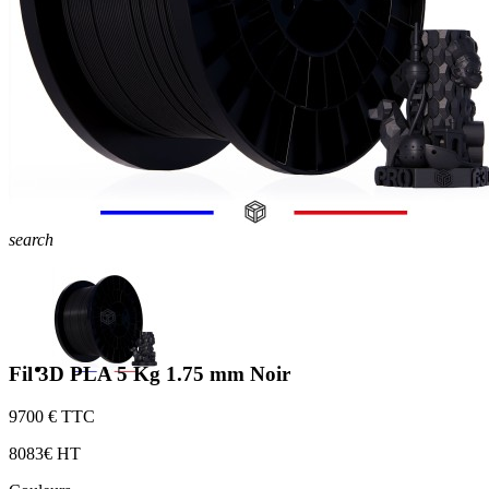
search
Fil 3D PLA 5 Kg 1.75 mm Noir
97
00 € TTC
80
83€ HT