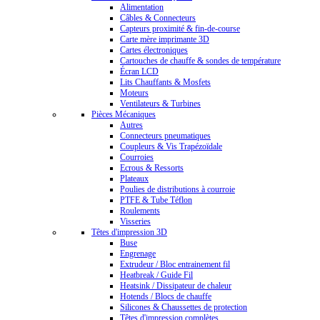
Alimentation
Câbles & Connecteurs
Capteurs proximité & fin-de-course
Carte mère imprimante 3D
Cartes électroniques
Cartouches de chauffe & sondes de température
Écran LCD
Lits Chauffants & Mosfets
Moteurs
Ventilateurs & Turbines
Pièces Mécaniques
Autres
Connecteurs pneumatiques
Coupleurs & Vis Trapézoïdale
Courroies
Ecrous & Ressorts
Plateaux
Poulies de distributions à courroie
PTFE & Tube Téflon
Roulements
Visseries
Têtes d'impression 3D
Buse
Engrenage
Extrudeur / Bloc entrainement fil
Heatbreak / Guide Fil
Heatsink / Dissipateur de chaleur
Hotends / Blocs de chauffe
Silicones & Chaussettes de protection
Têtes d'impression complètes