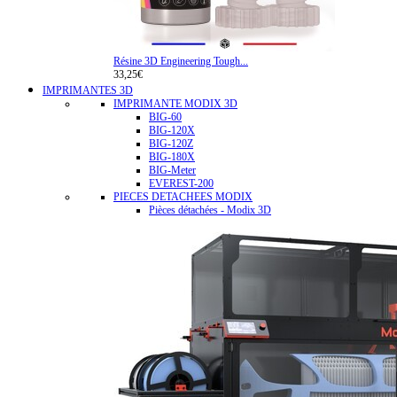
Résine 3D Engineering Tough...
33,25€
IMPRIMANTES 3D
IMPRIMANTE MODIX 3D
BIG-60
BIG-120X
BIG-120Z
BIG-180X
BIG-Meter
EVEREST-200
PIECES DETACHEES MODIX
Pièces détachées - Modix 3D