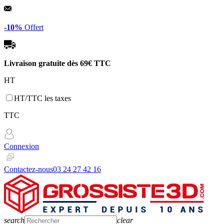
Panneau de gestion des cookies
-10%
Offert
Livraison gratuite dès
69€ TTC
HT
HT/TTC les taxes
TTC
Connexion
Contactez-nous
03 24 27 42 16
search
clear