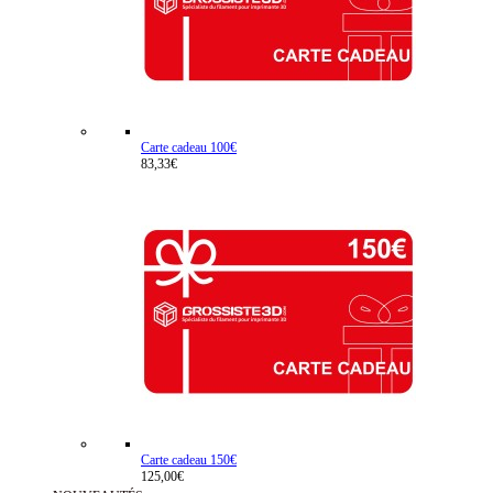
Carte cadeau 100€
83,33€
Carte cadeau 150€
125,00€