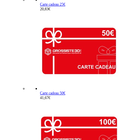
Carte cadeau 25€
20,83€
Carte cadeau 50€
41,67€