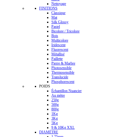
Nettoyage
FINITIONS
Classique
Mat
Silk Glossy
Pastel
Bicolore / Tricolore
Bois
Multicolore
Iridescent
Fluorescent
Métallisé
Paillette
Pierre & Marbre
Photosensible
Thermosensible
Translucide
Phosphorescent
POIDS
Échantillon Nuancier
Au mètre
250g
500g
800g
1Kg
3Kg
5Kg
9 & 10Kg XXL
DIAMÈTRE
1.75mm