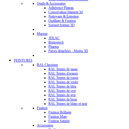
Outils & Accessoires
Adhérence Plateau
Conservation filament 3d
Nettoyage & Entretien
Outillage & Finition
Support bobine 3D
Marque
3DLAC
Bigtreetech
Phaetus
Pièces détachées - Modix 3D
PEINTURES
RAL Classique
RAL Teintes de jaune
RAL Teintes d'orange
RAL Teintes de rouge
RAL Teintes de violet
RAL Teintes de bleu
RAL Teintes de vert
RAL Teintes de gris
RAL Teintes de brun
RAL Teintes de blanc et noir
Finition
Finition Brillante
Finition Mate
Finition Satinée
Accessoires