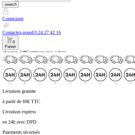
search
Connexion
Contactez-nous
03 24 27 42 16
0
Panier
chevron_left
Continuer mes achats
Panier
Livraison gratuite
à partir de 69€ TTC
Livraison express