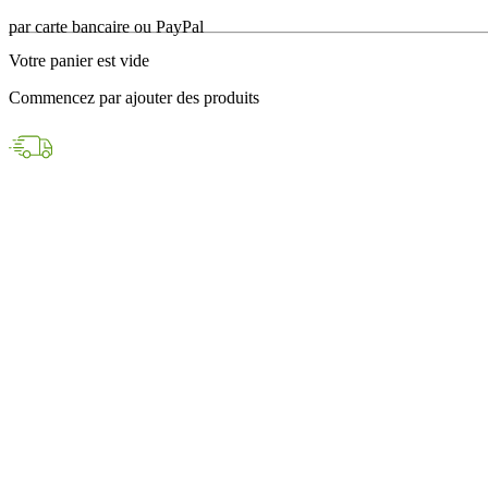
en 24h avec DPD
Votre panier est vide
Paiements sécurisés
Commencez par ajouter des produits
par carte bancaire ou PayPal