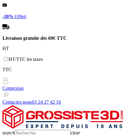
Panneau de gestion des cookies
-10%
Offert
Livraison gratuite dès
69€ TTC
HT
HT/TTC les taxes
TTC
Connexion
Contactez-nous
03 24 27 42 16
search
clear