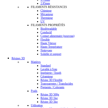
2.85mm
FILAMENTS RÉSISTANCES
Chimique
Mécanique
Thermique
UV
FILAMENTS PROPRIÉTÉS
Biodégradable
Conductif
Contact alimentaire (nouveau)
Flexible
Haute Vitesse
Haute-Température
Nettoyage
Soluble et support
Résines 3D
Matières
Standard
Lavable à l'eau
Ingénierie / Tough
Céramique
Résine 3D Flexible
Transparentes / Translucides
Pigments / Colorants
Poids
Résine 3D 500g
Résine 3D 1kg
Résine 3D 5kg
Utilisation