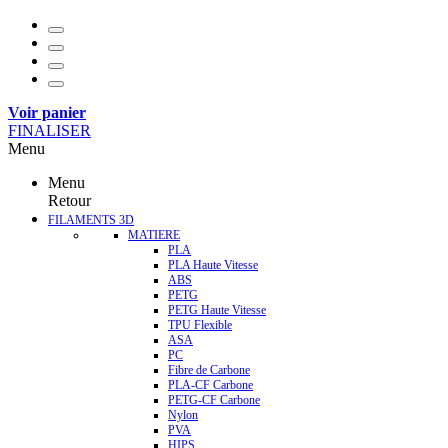
Voir panier
FINALISER
Menu
Menu
Retour
FILAMENTS 3D
MATIERE
PLA
PLA Haute Vitesse
ABS
PETG
PETG Haute Vitesse
TPU Flexible
ASA
PC
Fibre de Carbone
PLA-CF Carbone
PETG-CF Carbone
Nylon
PVA
HIPS