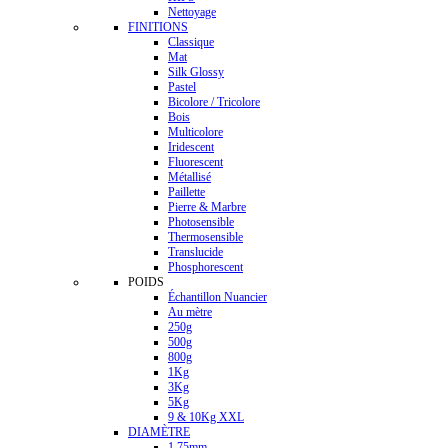
Nettoyage
FINITIONS
Classique
Mat
Silk Glossy
Pastel
Bicolore / Tricolore
Bois
Multicolore
Iridescent
Fluorescent
Métallisé
Paillette
Pierre & Marbre
Photosensible
Thermosensible
Translucide
Phosphorescent
POIDS
Échantillon Nuancier
Au mètre
250g
500g
800g
1Kg
3Kg
5Kg
9 & 10Kg XXL
DIAMÈTRE
1.75mm