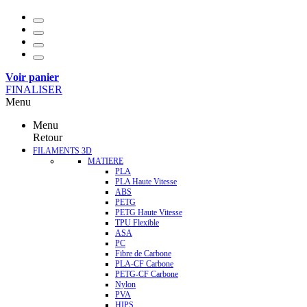
Voir panier
FINALISER
Menu
Menu
Retour
FILAMENTS 3D
MATIERE
PLA
PLA Haute Vitesse
ABS
PETG
PETG Haute Vitesse
TPU Flexible
ASA
PC
Fibre de Carbone
PLA-CF Carbone
PETG-CF Carbone
Nylon
PVA
HIPS