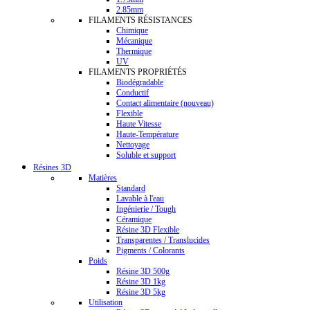
2.85mm
FILAMENTS RÉSISTANCES
Chimique
Mécanique
Thermique
UV
FILAMENTS PROPRIÉTÉS
Biodégradable
Conductif
Contact alimentaire (nouveau)
Flexible
Haute Vitesse
Haute-Température
Nettoyage
Soluble et support
Résines 3D
Matières
Standard
Lavable à l'eau
Ingénierie / Tough
Céramique
Résine 3D Flexible
Transparentes / Translucides
Pigments / Colorants
Poids
Résine 3D 500g
Résine 3D 1kg
Résine 3D 5kg
Utilisation