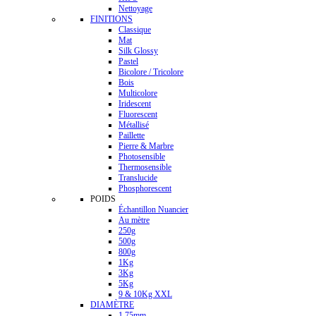
Nettoyage
FINITIONS
Classique
Mat
Silk Glossy
Pastel
Bicolore / Tricolore
Bois
Multicolore
Iridescent
Fluorescent
Métallisé
Paillette
Pierre & Marbre
Photosensible
Thermosensible
Translucide
Phosphorescent
POIDS
Échantillon Nuancier
Au mètre
250g
500g
800g
1Kg
3Kg
5Kg
9 & 10Kg XXL
DIAMÈTRE
1.75mm