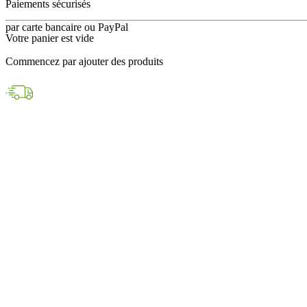
en 24h avec DPD
Votre panier est vide
Paiements sécurisés
Commencez par ajouter des produits
par carte bancaire ou PayPal