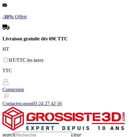
Panneau de gestion des cookies
-10%
Offert
Livraison gratuite dès
69€ TTC
HT
HT/TTC les taxes
TTC
Connexion
Contactez-nous
03 24 27 42 16
search
clear