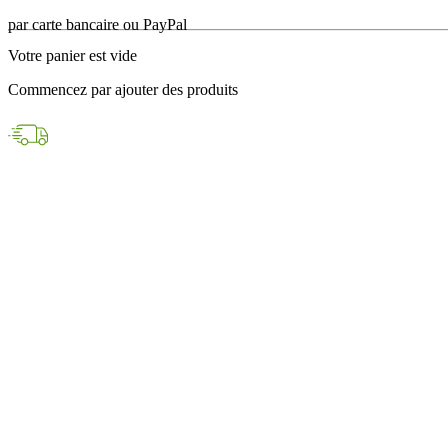
en 24h avec DPD
Votre panier est vide
Paiements sécurisés
Commencez par ajouter des produits
par carte bancaire ou PayPal