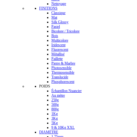
Nettoyage
FINITIONS
Classique
Mat
Silk Glossy
Pastel
Bicolore / Tricolore
Bois
Multicolore
Iridescent
Fluorescent
Métallisé
Paillette
Pierre & Marbre
Photosensible
Thermosensible
Translucide
Phosphorescent
POIDS
Échantillon Nuancier
Au mètre
250g
500g
800g
1Kg
3Kg
5Kg
9 & 10Kg XXL
DIAMÈTRE
1.75mm