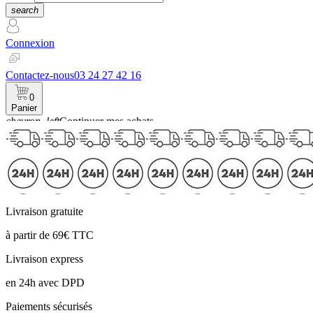
search
Connexion
Contactez-nous
03 24 27 42 16
0
Panier
chevron_left
Continuer mes achats
Panier
Livraison gratuite
à partir de 69€ TTC
Livraison express