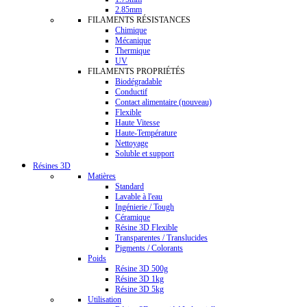
2.85mm
FILAMENTS RÉSISTANCES
Chimique
Mécanique
Thermique
UV
FILAMENTS PROPRIÉTÉS
Biodégradable
Conductif
Contact alimentaire (nouveau)
Flexible
Haute Vitesse
Haute-Température
Nettoyage
Soluble et support
Résines 3D
Matières
Standard
Lavable à l'eau
Ingénierie / Tough
Céramique
Résine 3D Flexible
Transparentes / Translucides
Pigments / Colorants
Poids
Résine 3D 500g
Résine 3D 1kg
Résine 3D 5kg
Utilisation