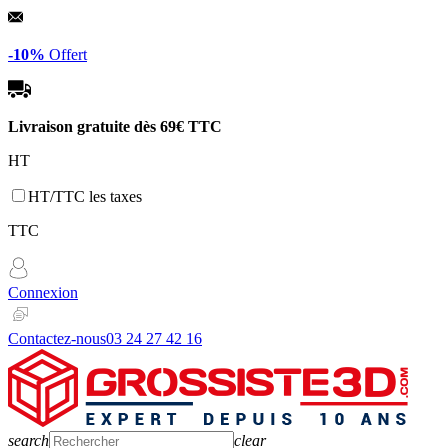
Panneau de gestion des cookies
-10%
Offert
Livraison gratuite dès
69€ TTC
HT
HT/TTC les taxes
TTC
Connexion
Contactez-nous
03 24 27 42 16
search
clear