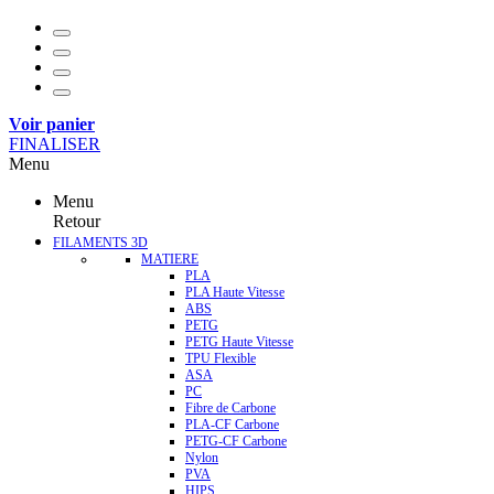
Voir panier
FINALISER
Menu
Menu
Retour
FILAMENTS 3D
MATIERE
PLA
PLA Haute Vitesse
ABS
PETG
PETG Haute Vitesse
TPU Flexible
ASA
PC
Fibre de Carbone
PLA-CF Carbone
PETG-CF Carbone
Nylon
PVA
HIPS