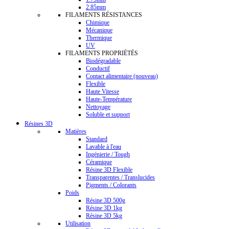
2.85mm
FILAMENTS RÉSISTANCES
Chimique
Mécanique
Thermique
UV
FILAMENTS PROPRIÉTÉS
Biodégradable
Conductif
Contact alimentaire (nouveau)
Flexible
Haute Vitesse
Haute-Température
Nettoyage
Soluble et support
Résines 3D
Matières
Standard
Lavable à l'eau
Ingénierie / Tough
Céramique
Résine 3D Flexible
Transparentes / Translucides
Pigments / Colorants
Poids
Résine 3D 500g
Résine 3D 1kg
Résine 3D 5kg
Utilisation