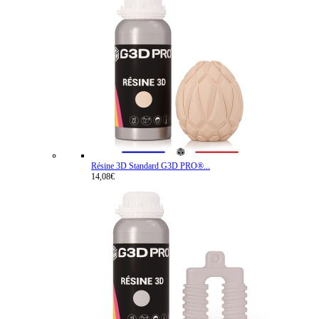
Résine 3D Standard G3D PRO®...
14,08€