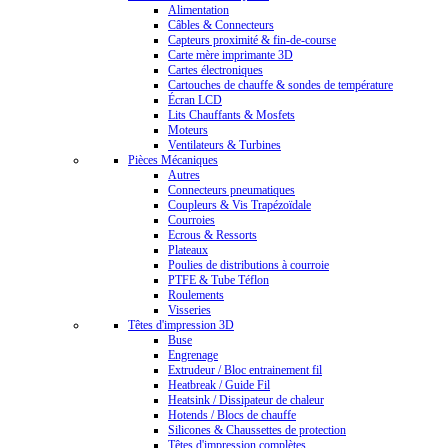
Alimentation
Câbles & Connecteurs
Capteurs proximité & fin-de-course
Carte mère imprimante 3D
Cartes électroniques
Cartouches de chauffe & sondes de température
Écran LCD
Lits Chauffants & Mosfets
Moteurs
Ventilateurs & Turbines
Pièces Mécaniques
Autres
Connecteurs pneumatiques
Coupleurs & Vis Trapézoïdale
Courroies
Ecrous & Ressorts
Plateaux
Poulies de distributions à courroie
PTFE & Tube Téflon
Roulements
Visseries
Têtes d'impression 3D
Buse
Engrenage
Extrudeur / Bloc entrainement fil
Heatbreak / Guide Fil
Heatsink / Dissipateur de chaleur
Hotends / Blocs de chauffe
Silicones & Chaussettes de protection
Têtes d'impression complètes