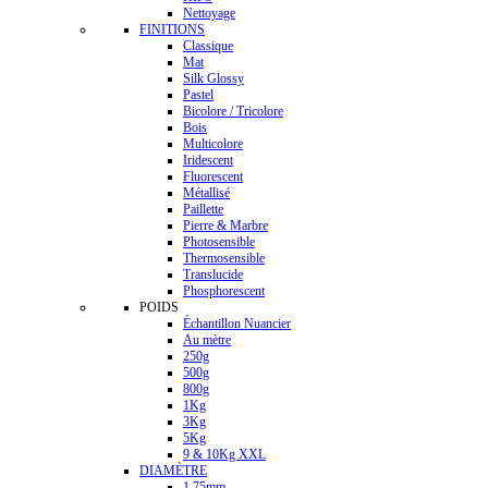
Nettoyage
FINITIONS
Classique
Mat
Silk Glossy
Pastel
Bicolore / Tricolore
Bois
Multicolore
Iridescent
Fluorescent
Métallisé
Paillette
Pierre & Marbre
Photosensible
Thermosensible
Translucide
Phosphorescent
POIDS
Échantillon Nuancier
Au mètre
250g
500g
800g
1Kg
3Kg
5Kg
9 & 10Kg XXL
DIAMÈTRE
1.75mm