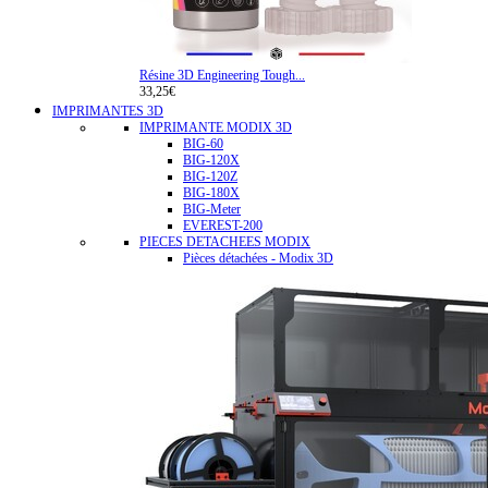
Résine 3D Engineering Tough...
33,25€
IMPRIMANTES 3D
IMPRIMANTE MODIX 3D
BIG-60
BIG-120X
BIG-120Z
BIG-180X
BIG-Meter
EVEREST-200
PIECES DETACHEES MODIX
Pièces détachées - Modix 3D