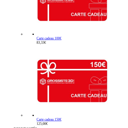
Carte cadeau 100€
83,33€
Carte cadeau 150€
125,00€