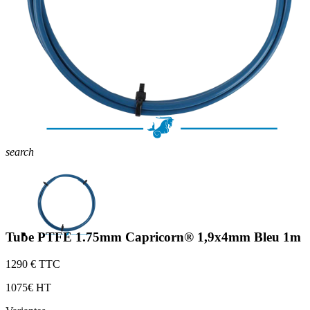
search
Tube PTFE 1.75mm Capricorn® 1,9x4mm Bleu 1m
12
90 € TTC
10
75€ HT