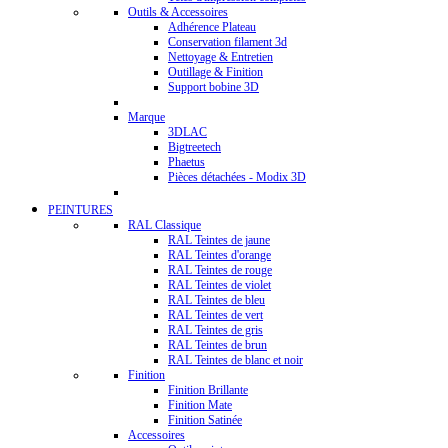
Outils & Accessoires
Adhérence Plateau
Conservation filament 3d
Nettoyage & Entretien
Outillage & Finition
Support bobine 3D
Marque
3DLAC
Bigtreetech
Phaetus
Pièces détachées - Modix 3D
PEINTURES
RAL Classique
RAL Teintes de jaune
RAL Teintes d'orange
RAL Teintes de rouge
RAL Teintes de violet
RAL Teintes de bleu
RAL Teintes de vert
RAL Teintes de gris
RAL Teintes de brun
RAL Teintes de blanc et noir
Finition
Finition Brillante
Finition Mate
Finition Satinée
Accessoires