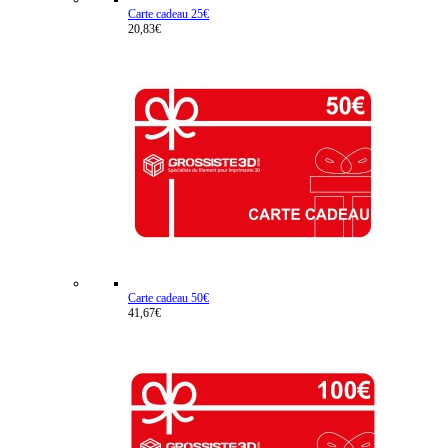
Carte cadeau 25€
20,83€
Carte cadeau 50€
41,67€