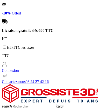
Panneau de gestion des cookies
-10%
Offert
Livraison gratuite dès
69€ TTC
HT
HT/TTC les taxes
TTC
Connexion
Contactez-nous
03 24 27 42 16
search
clear