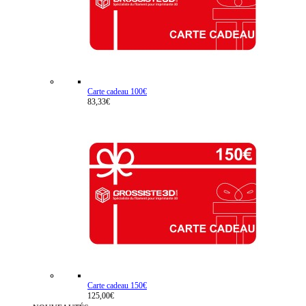
Carte cadeau 100€
83,33€
Carte cadeau 150€
125,00€