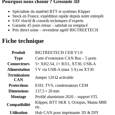
Pourquoi nous choisir ? Grossiste 3D
Spécialiste du matériel BTT et systèmes Klipper
Stock en France, expédition rapide depuis notre entrepôt
SAV réactif & conseils techniques d’experts
Garantie 45 jours retour – satisfait ou remplacé
Prix direct usine – revendeur agréé BIGTREETECH
Fiche technique
Produit
BIGTREETECH CEB V1.0
Type
Carte d’extension CAN Bus – 5 ports
Connecteurs
5× XH2.54, 1× RJ11, XT30, USB-A
Alimentation
5 V via USB-A (max 3 A) ou XT30
Terminaison
Jumper 120 Ω activable
CAN
Protections
ESD, TVS, condensateurs CEM
Dimensions
137,5 × 20 mm
Montage
Profilé aluminium 2020 – support STL
Klipper, BTT SKR 3, Octopus, Manta M8P,
Compatibilité
etc.
Utilisation
Hub CAN pour imprimante 3D & DIY