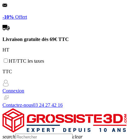
Panneau de gestion des cookies
-10%
Offert
Livraison gratuite dès
69€ TTC
HT
HT/TTC les taxes
TTC
Connexion
Contactez-nous
03 24 27 42 16
search
clear