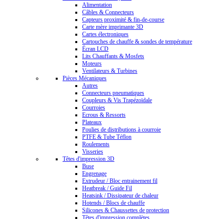
Alimentation
Câbles & Connecteurs
Capteurs proximité & fin-de-course
Carte mère imprimante 3D
Cartes électroniques
Cartouches de chauffe & sondes de température
Écran LCD
Lits Chauffants & Mosfets
Moteurs
Ventilateurs & Turbines
Pièces Mécaniques
Autres
Connecteurs pneumatiques
Coupleurs & Vis Trapézoïdale
Courroies
Ecrous & Ressorts
Plateaux
Poulies de distributions à courroie
PTFE & Tube Téflon
Roulements
Visseries
Têtes d'impression 3D
Buse
Engrenage
Extrudeur / Bloc entrainement fil
Heatbreak / Guide Fil
Heatsink / Dissipateur de chaleur
Hotends / Blocs de chauffe
Silicones & Chaussettes de protection
Têtes d'impression complètes