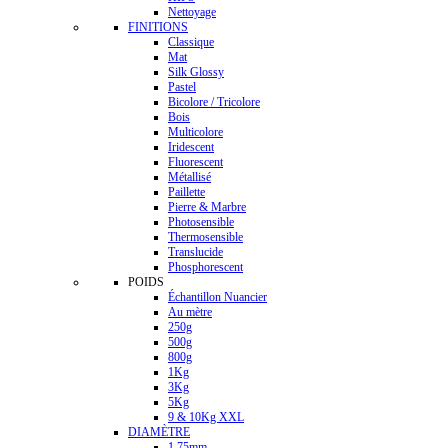
Nettoyage
FINITIONS
Classique
Mat
Silk Glossy
Pastel
Bicolore / Tricolore
Bois
Multicolore
Iridescent
Fluorescent
Métallisé
Paillette
Pierre & Marbre
Photosensible
Thermosensible
Translucide
Phosphorescent
POIDS
Échantillon Nuancier
Au mètre
250g
500g
800g
1Kg
3Kg
5Kg
9 & 10Kg XXL
DIAMÈTRE
1.75mm