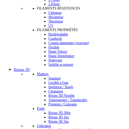
2.85mm
FILAMENTS RÉSISTANCES
Chimique
Mécanique
Thermique
UV
FILAMENTS PROPRIÉTÉS
Biodégradable
Conductif
Contact alimentaire (nouveau)
Flexible
Haute Vitesse
Haute-Température
Nettoyage
Soluble et support
Résines 3D
Matières
Standard
Lavable à l'eau
Ingénierie / Tough
Céramique
Résine 3D Flexible
Transparentes / Translucides
Pigments / Colorants
Poids
Résine 3D 500g
Résine 3D 1kg
Résine 3D 5kg
Utilisation