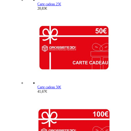
Carte cadeau 25€
20,83€
Carte cadeau 50€
41,67€