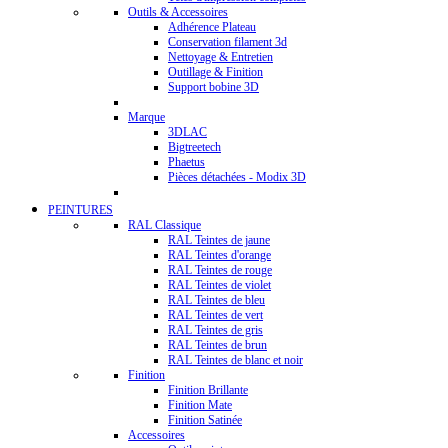
Outils & Accessoires
Adhérence Plateau
Conservation filament 3d
Nettoyage & Entretien
Outillage & Finition
Support bobine 3D
Marque
3DLAC
Bigtreetech
Phaetus
Pièces détachées - Modix 3D
PEINTURES
RAL Classique
RAL Teintes de jaune
RAL Teintes d'orange
RAL Teintes de rouge
RAL Teintes de violet
RAL Teintes de bleu
RAL Teintes de vert
RAL Teintes de gris
RAL Teintes de brun
RAL Teintes de blanc et noir
Finition
Finition Brillante
Finition Mate
Finition Satinée
Accessoires