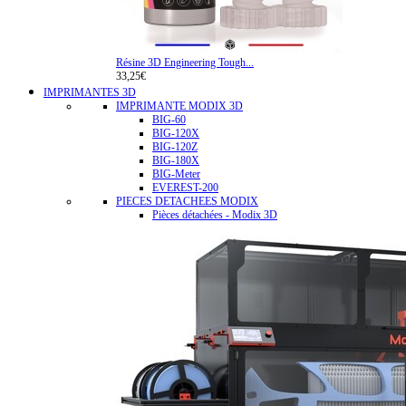
Résine 3D Engineering Tough...
33,25€
IMPRIMANTES 3D
IMPRIMANTE MODIX 3D
BIG-60
BIG-120X
BIG-120Z
BIG-180X
BIG-Meter
EVEREST-200
PIECES DETACHEES MODIX
Pièces détachées - Modix 3D