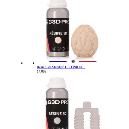
Résine 3D Standard G3D PRO®...
14,08€