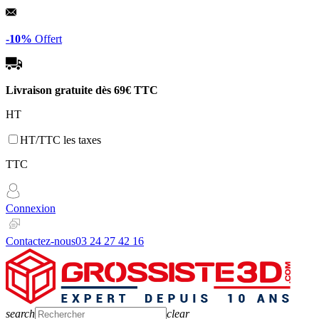
Panneau de gestion des cookies
-10%
Offert
Livraison gratuite dès
69€ TTC
HT
HT/TTC les taxes
TTC
Connexion
Contactez-nous
03 24 27 42 16
search
clear