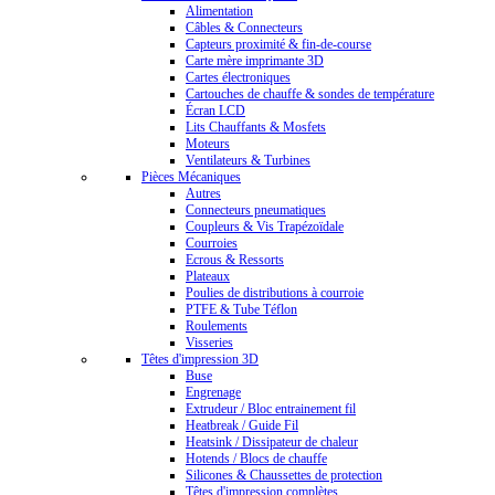
Alimentation
Câbles & Connecteurs
Capteurs proximité & fin-de-course
Carte mère imprimante 3D
Cartes électroniques
Cartouches de chauffe & sondes de température
Écran LCD
Lits Chauffants & Mosfets
Moteurs
Ventilateurs & Turbines
Pièces Mécaniques
Autres
Connecteurs pneumatiques
Coupleurs & Vis Trapézoïdale
Courroies
Ecrous & Ressorts
Plateaux
Poulies de distributions à courroie
PTFE & Tube Téflon
Roulements
Visseries
Têtes d'impression 3D
Buse
Engrenage
Extrudeur / Bloc entrainement fil
Heatbreak / Guide Fil
Heatsink / Dissipateur de chaleur
Hotends / Blocs de chauffe
Silicones & Chaussettes de protection
Têtes d'impression complètes