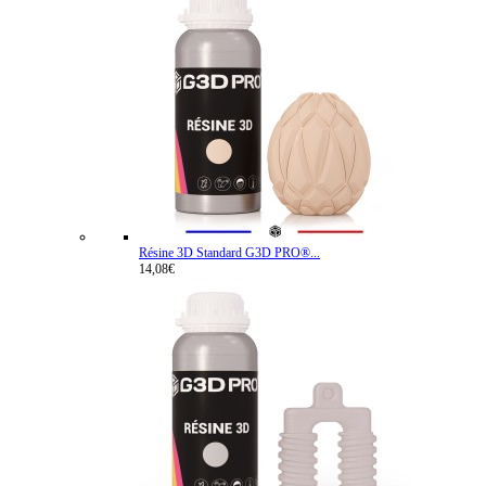
Résine 3D Standard G3D PRO®...
14,08€