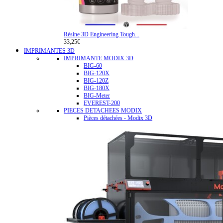
Résine 3D Engineering Tough...
33,25€
IMPRIMANTES 3D
IMPRIMANTE MODIX 3D
BIG-60
BIG-120X
BIG-120Z
BIG-180X
BIG-Meter
EVEREST-200
PIECES DETACHEES MODIX
Pièces détachées - Modix 3D