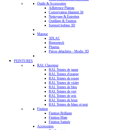
Outils & Accessoires
Adhérence Plateau
Conservation filament 3d
Nettoyage & Entretien
Outillage & Finition
Support bobine 3D
Marque
3DLAC
Bigtreetech
Phaetus
Pièces détachées - Modix 3D
PEINTURES
RAL Classique
RAL Teintes de jaune
RAL Teintes d'orange
RAL Teintes de rouge
RAL Teintes de violet
RAL Teintes de bleu
RAL Teintes de vert
RAL Teintes de gris
RAL Teintes de brun
RAL Teintes de blanc et noir
Finition
Finition Brillante
Finition Mate
Finition Satinée
Accessoires