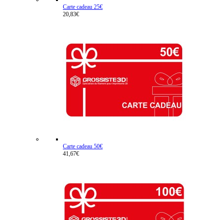
Carte cadeau 25€
20,83€
Carte cadeau 50€
41,67€