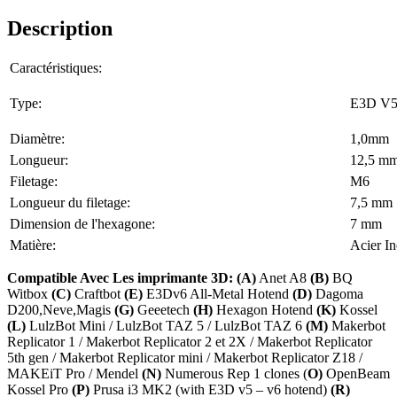
Description
Caractéristiques:
Type:
E3D V5
Diamètre:
1,0mm
Longueur:
12,5 m
Filetage:
M6
Longueur du filetage:
7,5 mm
Dimension de l'hexagone:
7 mm
Matière:
Acier I
Compatible Avec Les imprimante 3D: (A)
Anet A8
(B)
BQ
Witbox
(C)
Craftbot
(E)
E3Dv6 All-Metal Hotend
(D)
Dagoma
D200,Neve,Magis
(G)
Geeetech
(H)
Hexagon Hotend
(K)
Kossel
(L)
LulzBot Mini / LulzBot TAZ 5 / LulzBot TAZ 6
(M)
Makerbot
Replicator 1 / Makerbot Replicator 2 et 2X / Makerbot Replicator
5th gen / Makerbot Replicator mini / Makerbot Replicator Z18 /
MAKEiT Pro / Mendel
(N)
Numerous Rep 1 clones (
O)
OpenBeam
Kossel Pro
(P)
Prusa i3 MK2 (with E3D v5 – v6 hotend)
(R)