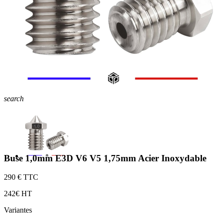
search
Buse 1,0mm E3D V6 V5 1,75mm Acier Inoxydable
2
90 € TTC
2
42€ HT
Variantes