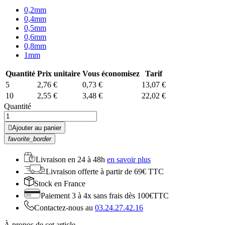
0,2mm
0,4mm
0,5mm
0,6mm
0,8mm
1mm
Quantité
Prix unitaire
Vous économisez
Tarif
5
2,76 €
0,73 €
13,07 €
10
2,55 €
3,48 €
22,02 €
Quantité

Ajouter au panier
favorite_border
Livraison en
24 à 48h
en savoir plus
Livraison offerte
à partir de 69€ TTC
Stock
en France
Paiement 3 à 4x
sans frais dès 100€TTC
Contactez-nous au
03.24.27.42.16
À propos de cet article