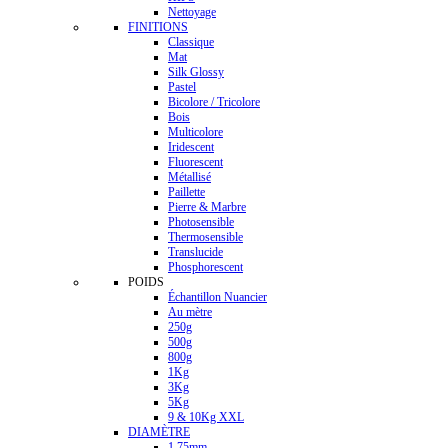
Nettoyage
FINITIONS
Classique
Mat
Silk Glossy
Pastel
Bicolore / Tricolore
Bois
Multicolore
Iridescent
Fluorescent
Métallisé
Paillette
Pierre & Marbre
Photosensible
Thermosensible
Translucide
Phosphorescent
POIDS
Échantillon Nuancier
Au mètre
250g
500g
800g
1Kg
3Kg
5Kg
9 & 10Kg XXL
DIAMÈTRE
1.75mm