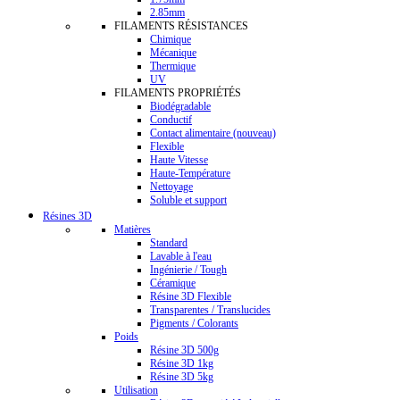
2.85mm
FILAMENTS RÉSISTANCES
Chimique
Mécanique
Thermique
UV
FILAMENTS PROPRIÉTÉS
Biodégradable
Conductif
Contact alimentaire (nouveau)
Flexible
Haute Vitesse
Haute-Température
Nettoyage
Soluble et support
Résines 3D
Matières
Standard
Lavable à l'eau
Ingénierie / Tough
Céramique
Résine 3D Flexible
Transparentes / Translucides
Pigments / Colorants
Poids
Résine 3D 500g
Résine 3D 1kg
Résine 3D 5kg
Utilisation