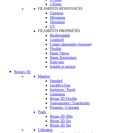
2.85mm
FILAMENTS RÉSISTANCES
Chimique
Mécanique
Thermique
UV
FILAMENTS PROPRIÉTÉS
Biodégradable
Conductif
Contact alimentaire (nouveau)
Flexible
Haute Vitesse
Haute-Température
Nettoyage
Soluble et support
Résines 3D
Matières
Standard
Lavable à l'eau
Ingénierie / Tough
Céramique
Résine 3D Flexible
Transparentes / Translucides
Pigments / Colorants
Poids
Résine 3D 500g
Résine 3D 1kg
Résine 3D 5kg
Utilisation