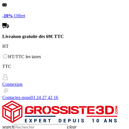
Panneau de gestion des cookies
-10%
Offert
Livraison gratuite dès
69€ TTC
HT
HT/TTC les taxes
TTC
Connexion
Contactez-nous
03 24 27 42 16
search
clear