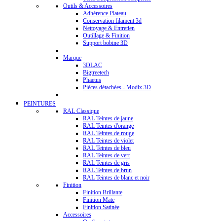
Outils & Accessoires
Adhérence Plateau
Conservation filament 3d
Nettoyage & Entretien
Outillage & Finition
Support bobine 3D
Marque
3DLAC
Bigtreetech
Phaetus
Pièces détachées - Modix 3D
PEINTURES
RAL Classique
RAL Teintes de jaune
RAL Teintes d'orange
RAL Teintes de rouge
RAL Teintes de violet
RAL Teintes de bleu
RAL Teintes de vert
RAL Teintes de gris
RAL Teintes de brun
RAL Teintes de blanc et noir
Finition
Finition Brillante
Finition Mate
Finition Satinée
Accessoires