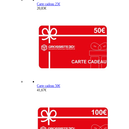
Carte cadeau 25€
20,83€
Carte cadeau 50€
41,67€