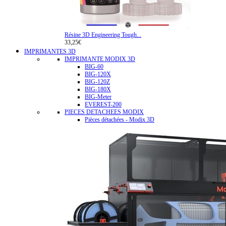
Résine 3D Engineering Tough...
33,25€
IMPRIMANTES 3D
IMPRIMANTE MODIX 3D
BIG-60
BIG-120X
BIG-120Z
BIG-180X
BIG-Meter
EVEREST-200
PIECES DETACHEES MODIX
Pièces détachées - Modix 3D