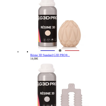
Résine 3D Standard G3D PRO®...
14,08€