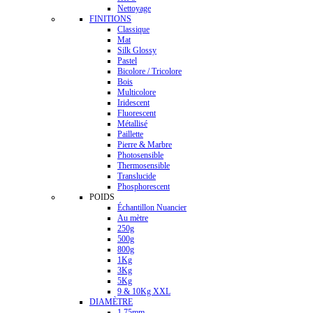
Nettoyage
FINITIONS
Classique
Mat
Silk Glossy
Pastel
Bicolore / Tricolore
Bois
Multicolore
Iridescent
Fluorescent
Métallisé
Paillette
Pierre & Marbre
Photosensible
Thermosensible
Translucide
Phosphorescent
POIDS
Échantillon Nuancier
Au mètre
250g
500g
800g
1Kg
3Kg
5Kg
9 & 10Kg XXL
DIAMÈTRE
1.75mm