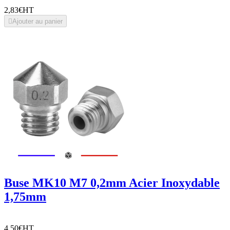
2,83€
HT

Ajouter au panier
Buse MK10 M7 0,2mm Acier Inoxydable
1,75mm
4,50€
HT