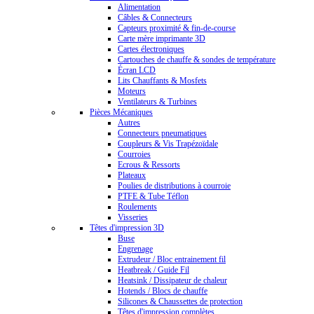
Alimentation
Câbles & Connecteurs
Capteurs proximité & fin-de-course
Carte mère imprimante 3D
Cartes électroniques
Cartouches de chauffe & sondes de température
Écran LCD
Lits Chauffants & Mosfets
Moteurs
Ventilateurs & Turbines
Pièces Mécaniques
Autres
Connecteurs pneumatiques
Coupleurs & Vis Trapézoïdale
Courroies
Ecrous & Ressorts
Plateaux
Poulies de distributions à courroie
PTFE & Tube Téflon
Roulements
Visseries
Têtes d'impression 3D
Buse
Engrenage
Extrudeur / Bloc entrainement fil
Heatbreak / Guide Fil
Heatsink / Dissipateur de chaleur
Hotends / Blocs de chauffe
Silicones & Chaussettes de protection
Têtes d'impression complètes