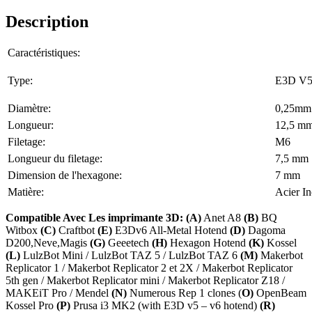
Description
Caractéristiques:
Type:
E3D V5
Diamètre:
0,25mm
Longueur:
12,5 m
Filetage:
M6
Longueur du filetage:
7,5 mm
Dimension de l'hexagone:
7 mm
Matière:
Acier I
Compatible Avec Les imprimante 3D: (A)
Anet A8
(B)
BQ
Witbox
(C)
Craftbot
(E)
E3Dv6 All-Metal Hotend
(D)
Dagoma
D200,Neve,Magis
(G)
Geeetech
(H)
Hexagon Hotend
(K)
Kossel
(L)
LulzBot Mini / LulzBot TAZ 5 / LulzBot TAZ 6
(M)
Makerbot
Replicator 1 / Makerbot Replicator 2 et 2X / Makerbot Replicator
5th gen / Makerbot Replicator mini / Makerbot Replicator Z18 /
MAKEiT Pro / Mendel
(N)
Numerous Rep 1 clones (
O)
OpenBeam
Kossel Pro
(P)
Prusa i3 MK2 (with E3D v5 – v6 hotend)
(R)