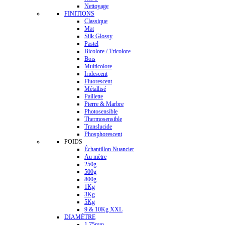
Nettoyage
FINITIONS
Classique
Mat
Silk Glossy
Pastel
Bicolore / Tricolore
Bois
Multicolore
Iridescent
Fluorescent
Métallisé
Paillette
Pierre & Marbre
Photosensible
Thermosensible
Translucide
Phosphorescent
POIDS
Échantillon Nuancier
Au mètre
250g
500g
800g
1Kg
3Kg
5Kg
9 & 10Kg XXL
DIAMÈTRE
1.75mm