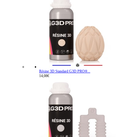
Résine 3D Standard G3D PRO®...
14,08€