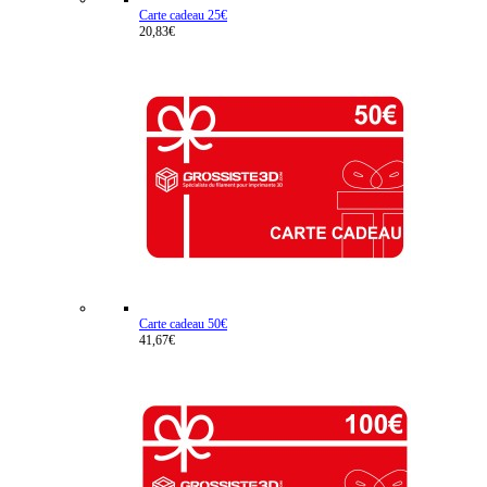
Carte cadeau 25€
20,83€
Carte cadeau 50€
41,67€