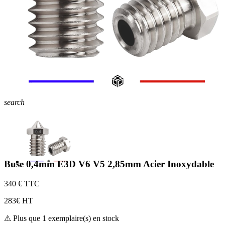
search
Buse 0,4mm E3D V6 V5 2,85mm Acier Inoxydable
3
40 € TTC
2
83€ HT
⚠ Plus que 1 exemplaire(s) en stock