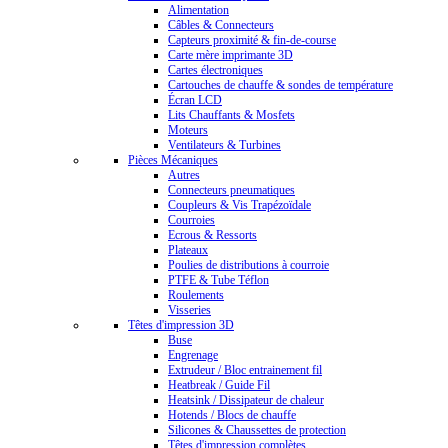
Alimentation
Câbles & Connecteurs
Capteurs proximité & fin-de-course
Carte mère imprimante 3D
Cartes électroniques
Cartouches de chauffe & sondes de température
Écran LCD
Lits Chauffants & Mosfets
Moteurs
Ventilateurs & Turbines
Pièces Mécaniques
Autres
Connecteurs pneumatiques
Coupleurs & Vis Trapézoïdale
Courroies
Ecrous & Ressorts
Plateaux
Poulies de distributions à courroie
PTFE & Tube Téflon
Roulements
Visseries
Têtes d'impression 3D
Buse
Engrenage
Extrudeur / Bloc entrainement fil
Heatbreak / Guide Fil
Heatsink / Dissipateur de chaleur
Hotends / Blocs de chauffe
Silicones & Chaussettes de protection
Têtes d'impression complètes