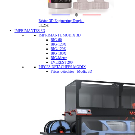
Résine 3D Engineering Tough...
33,25€
IMPRIMANTES 3D
IMPRIMANTE MODIX 3D
BIG-60
BIG-120X
BIG-120Z
BIG-180X
BIG-Meter
EVEREST-200
PIECES DETACHEES MODIX
Pièces détachées - Modix 3D