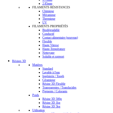
2.85mm
FILAMENTS RÉSISTANCES
Chimique
Mécanique
Thermique
UV
FILAMENTS PROPRIÉTÉS
Biodégradable
Conductif
Contact alimentaire (nouveau)
Flexible
Haute Vitesse
Haute-Température
Nettoyage
Soluble et support
Résines 3D
Matières
Standard
Lavable à l'eau
Ingénierie / Tough
Céramique
Résine 3D Flexible
Transparentes / Translucides
Pigments / Colorants
Poids
Résine 3D 500g
Résine 3D 1kg
Résine 3D 5kg
Utilisation