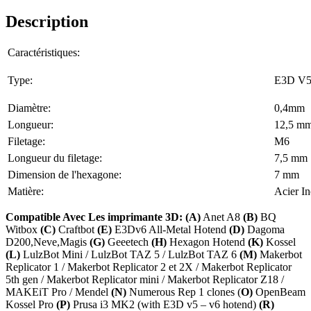
Description
Caractéristiques:
Type:
E3D V5
Diamètre:
0,4mm
Longueur:
12,5 m
Filetage:
M6
Longueur du filetage:
7,5 mm
Dimension de l'hexagone:
7 mm
Matière:
Acier I
Compatible Avec Les imprimante 3D: (A)
Anet A8
(B)
BQ
Witbox
(C)
Craftbot
(E)
E3Dv6 All-Metal Hotend
(D)
Dagoma
D200,Neve,Magis
(G)
Geeetech
(H)
Hexagon Hotend
(K)
Kossel
(L)
LulzBot Mini / LulzBot TAZ 5 / LulzBot TAZ 6
(M)
Makerbot
Replicator 1 / Makerbot Replicator 2 et 2X / Makerbot Replicator
5th gen / Makerbot Replicator mini / Makerbot Replicator Z18 /
MAKEiT Pro / Mendel
(N)
Numerous Rep 1 clones (
O)
OpenBeam
Kossel Pro
(P)
Prusa i3 MK2 (with E3D v5 – v6 hotend)
(R)