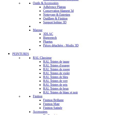
Outils & Accessoires
Adhérence Plateau
Conservation filament 3d
Nettoyage & Entretien
Outillage & Finition
Support bobine 3D
Marque
3DLAC
Bigtreetech
Phaetus
Pièces détachées - Modix 3D
PEINTURES
RAL Classique
RAL Teintes de jaune
RAL Teintes d'orange
RAL Teintes de rouge
RAL Teintes de violet
RAL Teintes de bleu
RAL Teintes de vert
RAL Teintes de gris
RAL Teintes de brun
RAL Teintes de blanc et noir
Finition
Finition Brillante
Finition Mate
Finition Satinée
Accessoires