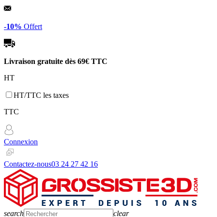
Panneau de gestion des cookies
-10%
Offert
Livraison gratuite dès
69€ TTC
HT
HT/TTC les taxes
TTC
Connexion
Contactez-nous
03 24 27 42 16
search
clear