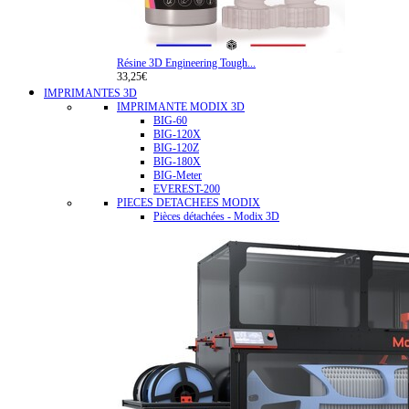
Résine 3D Engineering Tough...
33,25€
IMPRIMANTES 3D
IMPRIMANTE MODIX 3D
BIG-60
BIG-120X
BIG-120Z
BIG-180X
BIG-Meter
EVEREST-200
PIECES DETACHEES MODIX
Pièces détachées - Modix 3D