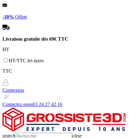
Panneau de gestion des cookies
-10%
Offert
Livraison gratuite dès
69€ TTC
HT
HT/TTC les taxes
TTC
Connexion
Contactez-nous
03 24 27 42 16
search
clear