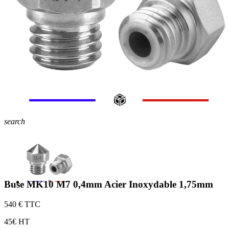
search
Buse MK10 M7 0,4mm Acier Inoxydable 1,75mm
5
40 € TTC
4
5€ HT