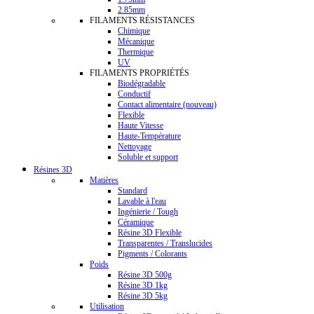
2.85mm
FILAMENTS RÉSISTANCES
Chimique
Mécanique
Thermique
UV
FILAMENTS PROPRIÉTÉS
Biodégradable
Conductif
Contact alimentaire (nouveau)
Flexible
Haute Vitesse
Haute-Température
Nettoyage
Soluble et support
Résines 3D
Matières
Standard
Lavable à l'eau
Ingénierie / Tough
Céramique
Résine 3D Flexible
Transparentes / Translucides
Pigments / Colorants
Poids
Résine 3D 500g
Résine 3D 1kg
Résine 3D 5kg
Utilisation