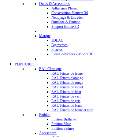
Outils & Accessoires
Adhérence Plateau
Conservation filament 3d
Nettoyage & Entretien
Outillage & Finition
Support bobine 3D
Marque
3DLAC
Bigtreetech
Phaetus
Pièces détachées - Modix 3D
PEINTURES
RAL Classique
RAL Teintes de jaune
RAL Teintes d'orange
RAL Teintes de rouge
RAL Teintes de violet
RAL Teintes de bleu
RAL Teintes de vert
RAL Teintes de gris
RAL Teintes de brun
RAL Teintes de blanc et noir
Finition
Finition Brillante
Finition Mate
Finition Satinée
Accessoires