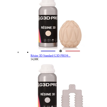
Résine 3D Standard G3D PRO®...
14,08€