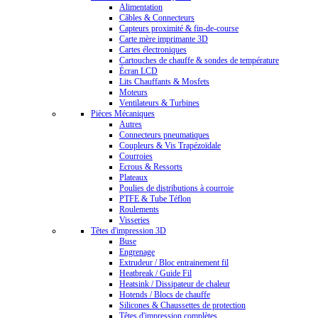
Alimentation
Câbles & Connecteurs
Capteurs proximité & fin-de-course
Carte mère imprimante 3D
Cartes électroniques
Cartouches de chauffe & sondes de température
Écran LCD
Lits Chauffants & Mosfets
Moteurs
Ventilateurs & Turbines
Pièces Mécaniques
Autres
Connecteurs pneumatiques
Coupleurs & Vis Trapézoïdale
Courroies
Ecrous & Ressorts
Plateaux
Poulies de distributions à courroie
PTFE & Tube Téflon
Roulements
Visseries
Têtes d'impression 3D
Buse
Engrenage
Extrudeur / Bloc entrainement fil
Heatbreak / Guide Fil
Heatsink / Dissipateur de chaleur
Hotends / Blocs de chauffe
Silicones & Chaussettes de protection
Têtes d'impression complètes