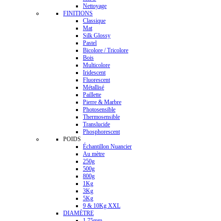
Nettoyage
FINITIONS
Classique
Mat
Silk Glossy
Pastel
Bicolore / Tricolore
Bois
Multicolore
Iridescent
Fluorescent
Métallisé
Paillette
Pierre & Marbre
Photosensible
Thermosensible
Translucide
Phosphorescent
POIDS
Échantillon Nuancier
Au mètre
250g
500g
800g
1Kg
3Kg
5Kg
9 & 10Kg XXL
DIAMÈTRE
1.75mm