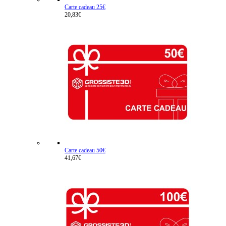
Carte cadeau 25€
20,83€
Carte cadeau 50€
41,67€