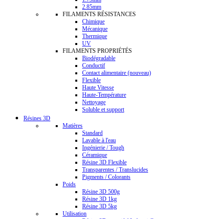
2.85mm
FILAMENTS RÉSISTANCES
Chimique
Mécanique
Thermique
UV
FILAMENTS PROPRIÉTÉS
Biodégradable
Conductif
Contact alimentaire (nouveau)
Flexible
Haute Vitesse
Haute-Température
Nettoyage
Soluble et support
Résines 3D
Matières
Standard
Lavable à l'eau
Ingénierie / Tough
Céramique
Résine 3D Flexible
Transparentes / Translucides
Pigments / Colorants
Poids
Résine 3D 500g
Résine 3D 1kg
Résine 3D 5kg
Utilisation