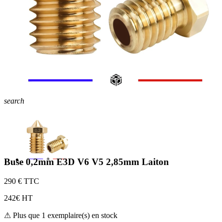
search
Buse 0,2mm E3D V6 V5 2,85mm Laiton
2
90 € TTC
2
42€ HT
⚠ Plus que 1 exemplaire(s) en stock