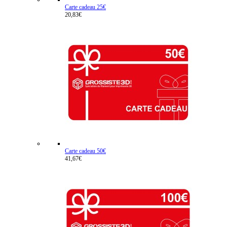
Carte cadeau 25€
20,83€
Carte cadeau 50€
41,67€