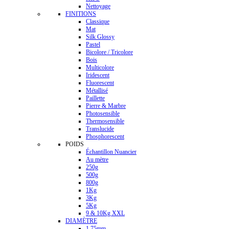
Nettoyage
FINITIONS
Classique
Mat
Silk Glossy
Pastel
Bicolore / Tricolore
Bois
Multicolore
Iridescent
Fluorescent
Métallisé
Paillette
Pierre & Marbre
Photosensible
Thermosensible
Translucide
Phosphorescent
POIDS
Échantillon Nuancier
Au mètre
250g
500g
800g
1Kg
3Kg
5Kg
9 & 10Kg XXL
DIAMÈTRE
1.75mm