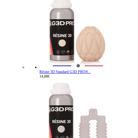
Résine 3D Standard G3D PRO®...
14,08€