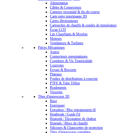
Alimentation
Câbles & Connecteurs
Capteurs proximité & fin-de-course
Carte mère imprimante 3D
Cartes électroniques
Cartouches de chauffe & sondes de température
Écran LCD
Lits Chauffants & Mosfets
Moteurs
Ventilateurs & Turbines
Pièces Mécaniques
Autres
Connecteurs pneumatiques
Coupleurs & Vis Trapézoïdale
Courroies
Ecrous & Ressorts
Plateaux
Poulies de distributions à courroie
PTFE & Tube Téflon
Roulements
Visseries
Têtes d'impression 3D
Buse
Engrenage
Extrudeur / Bloc entrainement fil
Heatbreak / Guide Fil
Heatsink / Dissipateur de chaleur
Hotends / Blocs de chauffe
Silicones & Chaussettes de protection
Têtes d'impression complètes