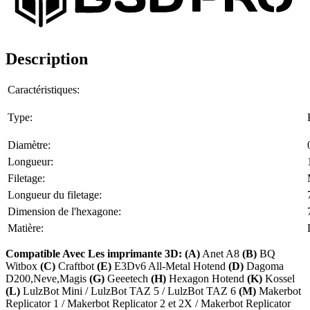
Description
Caractéristiques:
Type:
Diamètre:
Longueur:
Filetage:
Longueur du filetage:
Dimension de l'hexagone:
Matière:
Compatible Avec Les imprimante 3D: (A)
Anet A8
(B)
BQ
Witbox
(C)
Craftbot
(E)
E3Dv6 All-Metal Hotend
(D)
Dagoma
D200,Neve,Magis
(G)
Geeetech
(H)
Hexagon Hotend
(K)
Kossel
(L)
LulzBot Mini / LulzBot TAZ 5 / LulzBot TAZ 6
(M)
Makerbot
Replicator 1 / Makerbot Replicator 2 et 2X / Makerbot Replicator