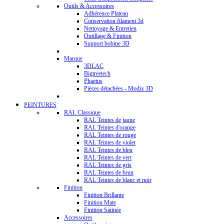
Outils & Accessoires
Adhérence Plateau
Conservation filament 3d
Nettoyage & Entretien
Outillage & Finition
Support bobine 3D
Marque
3DLAC
Bigtreetech
Phaetus
Pièces détachées - Modix 3D
PEINTURES
RAL Classique
RAL Teintes de jaune
RAL Teintes d'orange
RAL Teintes de rouge
RAL Teintes de violet
RAL Teintes de bleu
RAL Teintes de vert
RAL Teintes de gris
RAL Teintes de brun
RAL Teintes de blanc et noir
Finition
Finition Brillante
Finition Mate
Finition Satinée
Accessoires