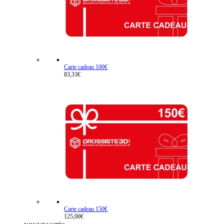
Carte cadeau 100€
83,33€
Carte cadeau 150€
125,00€