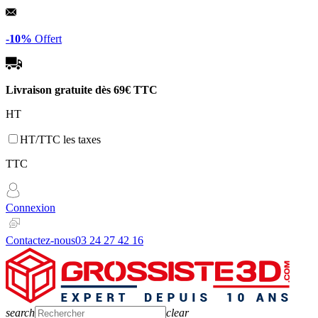
Panneau de gestion des cookies
-10%
Offert
Livraison gratuite dès
69€ TTC
HT
HT/TTC les taxes
TTC
Connexion
Contactez-nous
03 24 27 42 16
search
clear