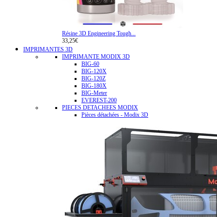
Résine 3D Engineering Tough...
33,25€
IMPRIMANTES 3D
IMPRIMANTE MODIX 3D
BIG-60
BIG-120X
BIG-120Z
BIG-180X
BIG-Meter
EVEREST-200
PIECES DETACHEES MODIX
Pièces détachées - Modix 3D