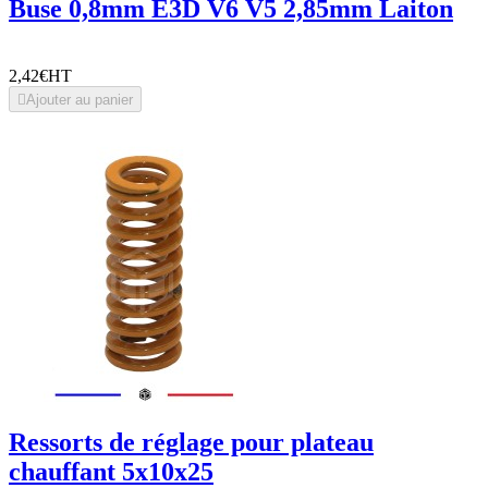
Buse 0,8mm E3D V6 V5 2,85mm Laiton
2,42€
HT

Ajouter au panier
Ressorts de réglage pour plateau
chauffant 5x10x25