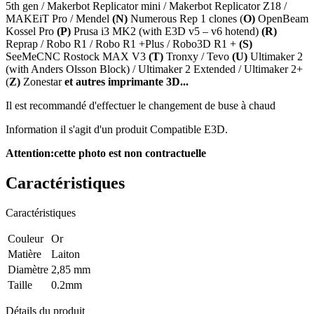
5th gen / Makerbot Replicator mini / Makerbot Replicator Z18 /
MAKEiT Pro / Mendel
(N)
Numerous Rep 1 clones (
O)
OpenBeam
Kossel Pro
(P)
Prusa i3 MK2 (with E3D v5 – v6 hotend)
(R)
Reprap / Robo R1 / Robo R1 +Plus / Robo3D R1 +
(S)
SeeMeCNC Rostock MAX V3
(T)
Tronxy / Tevo
(U)
Ultimaker 2
(with Anders Olsson Block) / Ultimaker 2 Extended / Ultimaker 2+
(
Z)
Zonestar
et autres imprimante 3D...
Il est recommandé d'effectuer le changement de buse à chaud
Information il s'agit d'un produit Compatible E3D.
Attention:cette photo est non contractuelle
Caractéristiques
Caractéristiques
Couleur
Or
Matière
Laiton
Diamètre
2,85 mm
Taille
0.2mm
Détails du produit