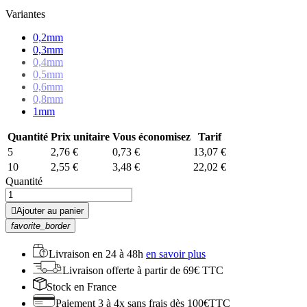
Variantes
0,2mm
0,3mm
0,4mm
0,5mm
0,6mm
0,8mm
1mm
Quantité
Prix unitaire
Vous économisez
Tarif
5
2,76 €
0,73 €
13,07 €
10
2,55 €
3,48 €
22,02 €
Quantité

Ajouter au panier
favorite_border
Livraison en
24 à 48h
en savoir plus
Livraison offerte
à partir de 69€ TTC
Stock
en France
Paiement 3 à 4x
sans frais dès 100€TTC