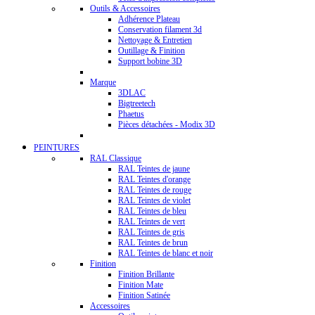
Outils & Accessoires
Adhérence Plateau
Conservation filament 3d
Nettoyage & Entretien
Outillage & Finition
Support bobine 3D
Marque
3DLAC
Bigtreetech
Phaetus
Pièces détachées - Modix 3D
PEINTURES
RAL Classique
RAL Teintes de jaune
RAL Teintes d'orange
RAL Teintes de rouge
RAL Teintes de violet
RAL Teintes de bleu
RAL Teintes de vert
RAL Teintes de gris
RAL Teintes de brun
RAL Teintes de blanc et noir
Finition
Finition Brillante
Finition Mate
Finition Satinée
Accessoires