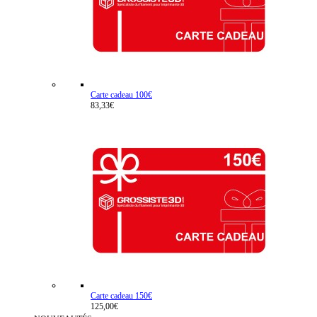
Carte cadeau 100€
83,33€
Carte cadeau 150€
125,00€