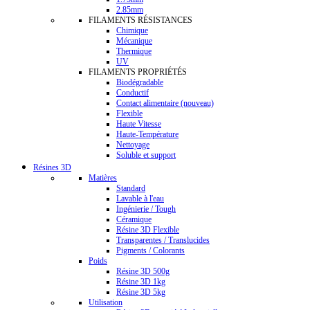
2.85mm
FILAMENTS RÉSISTANCES
Chimique
Mécanique
Thermique
UV
FILAMENTS PROPRIÉTÉS
Biodégradable
Conductif
Contact alimentaire (nouveau)
Flexible
Haute Vitesse
Haute-Température
Nettoyage
Soluble et support
Résines 3D
Matières
Standard
Lavable à l'eau
Ingénierie / Tough
Céramique
Résine 3D Flexible
Transparentes / Translucides
Pigments / Colorants
Poids
Résine 3D 500g
Résine 3D 1kg
Résine 3D 5kg
Utilisation