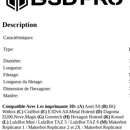
Description
Caractéristiques:
Type:
Diamètre:
Longueur:
Filetage:
Longueur du filetage:
Dimension de l'hexagone:
Matière:
Compatible Avec Les imprimante 3D: (A)
Anet A8
(B)
BQ
Witbox
(C)
Craftbot
(E)
E3Dv6 All-Metal Hotend
(D)
Dagoma
D200,Neve,Magis
(G)
Geeetech
(H)
Hexagon Hotend
(K)
Kossel
(L)
LulzBot Mini / LulzBot TAZ 5 / LulzBot TAZ 6
(M)
Makerbot
Replicator 1 / Makerbot Replicator 2 et 2X / Makerbot Replicator