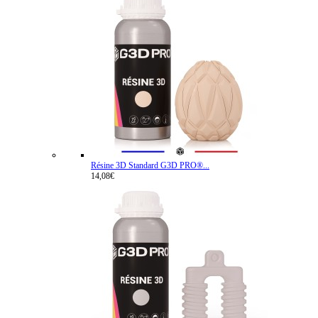
Résine 3D Standard G3D PRO®...
14,08€