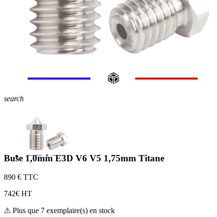
search
Buse 1,0mm E3D V6 V5 1,75mm Titane
8
90 € TTC
7
42€ HT
⚠ Plus que 7 exemplaire(s) en stock