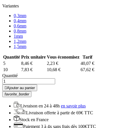
Variantes
0,3mm
0,4mm
0,6mm
0,8mm
1mm
1,2mm
1,5mm
Quantité
Prix unitaire
Vous économisez
Tarif
5
8,46 €
2,23 €
40,07 €
10
7,83 €
10,68 €
67,62 €
Quantité

Ajouter au panier
favorite_border
Livraison en
24 à 48h
en savoir plus
Livraison offerte
à partir de 69€ TTC
Stock
en France
Paiement 3 à 4x
sans frais dès 100€TTC