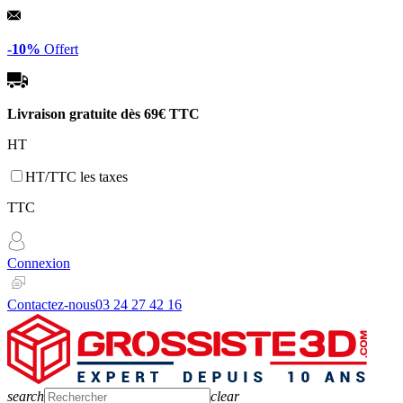
Panneau de gestion des cookies
-10%
Offert
Livraison gratuite dès
69€ TTC
HT
HT/TTC les taxes
TTC
Connexion
Contactez-nous
03 24 27 42 16
search
clear