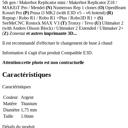
5th gen / Makerbot Replicator mini / Makerbot Replicator Z18 /
MAKEiT Pro / Mendel
(N)
Numerous Rep 1 clones (
O)
OpenBeam
Kossel Pro
(P)
Prusa i3 MK2 (with E3D v5 – v6 hotend)
(R)
Reprap / Robo R1 / Robo R1 +Plus / Robo3D R1 +
(S)
SeeMeCNC Rostock MAX V3
(T)
Tronxy / Tevo
(U)
Ultimaker 2
(with Anders Olsson Block) / Ultimaker 2 Extended / Ultimaker 2+
(
Z)
Zonestar
et autres imprimante 3D...
Il est recommandé d'effectuer le changement de buse à chaud
Information il s'agit d'un produit Compatible E3D.
Attention:cette photo est non contractuelle
Caractéristiques
Caractéristiques
Couleur
Argent
Matière
Titanium
Diamètre
1,75 mm
Taille
1.0mm
Détails du produit