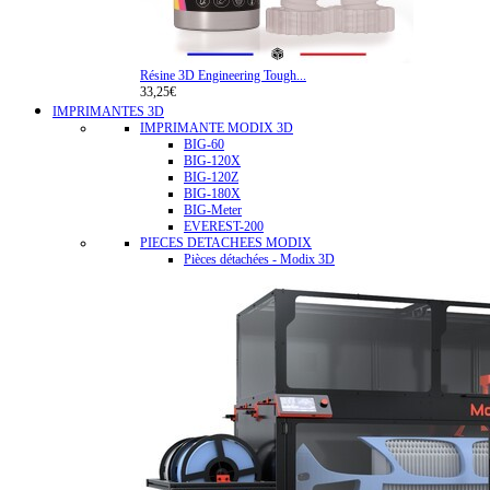
Résine 3D Engineering Tough...
33,25€
IMPRIMANTES 3D
IMPRIMANTE MODIX 3D
BIG-60
BIG-120X
BIG-120Z
BIG-180X
BIG-Meter
EVEREST-200
PIECES DETACHEES MODIX
Pièces détachées - Modix 3D