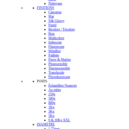
Nettoyage
FINITIONS
Classique
Mat
Silk Glossy
Pastel
Bicolore / Tricolore
Bois
Multicolore
Iridescent
Fluorescent
Métallisé
Paillette
Pierre & Marbre
Photosensible
Thermosensible
Translucide
Phosphorescent
POIDS
Échantillon Nuancier
Au mètre
250g
500g
800g
1Kg
3Kg
5Kg
9 & 10Kg XXL
DIAMÈTRE
1.75mm