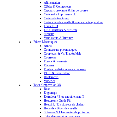
Alimentation
Câbles & Connecteurs
Capteurs proximité & fin-de-course
Carte mère imprimante 3D
Cartes électroniques
Cartouches de chauffe & sondes de température
Écran LCD
Lits Chauffants & Mosfets
Moteurs
Ventilateurs & Turbines
Pièces Mécaniques
Autres
Connecteurs pneumatiques
Coupleurs & Vis Trapézoïdale
Courroies
Ecrous & Ressorts
Plateaux
Poulies de distributions à courroie
PTFE & Tube Téflon
Roulements
Visseries
Têtes d'impression 3D
Buse
Engrenage
Extrudeur / Bloc entrainement fil
Heatbreak / Guide Fil
Heatsink / Dissipateur de chaleur
Hotends / Blocs de chauffe
Silicones & Chaussettes de protection
Têtes d'impression complètes