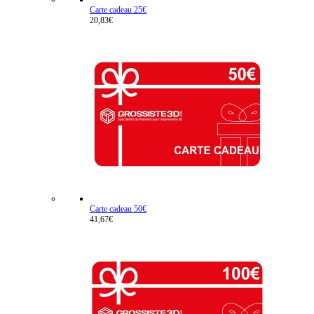
Carte cadeau 25€
20,83€
Carte cadeau 50€
41,67€