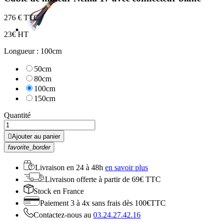
2
76 € TTC
2
3€ HT
Longueur : 100cm
50cm
80cm
100cm
150cm
Quantité

Ajouter au panier
favorite_border
Livraison en
24 à 48h
en savoir plus
Livraison offerte
à partir de 69€ TTC
Stock
en France
Paiement 3 à 4x
sans frais dès 100€TTC
Contactez-nous au
03.24.27.42.16