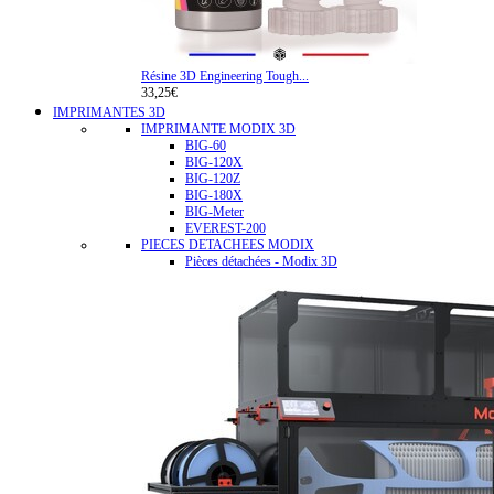
Résine 3D Engineering Tough...
33,25€
IMPRIMANTES 3D
IMPRIMANTE MODIX 3D
BIG-60
BIG-120X
BIG-120Z
BIG-180X
BIG-Meter
EVEREST-200
PIECES DETACHEES MODIX
Pièces détachées - Modix 3D