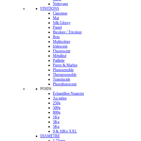
Nettoyage
FINITIONS
Classique
Mat
Silk Glossy
Pastel
Bicolore / Tricolore
Bois
Multicolore
Iridescent
Fluorescent
Métallisé
Paillette
Pierre & Marbre
Photosensible
Thermosensible
Translucide
Phosphorescent
POIDS
Échantillon Nuancier
Au mètre
250g
500g
800g
1Kg
3Kg
5Kg
9 & 10Kg XXL
DIAMÈTRE
1.75mm