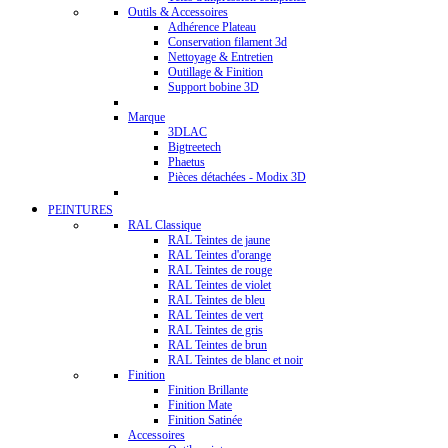
Outils & Accessoires
Adhérence Plateau
Conservation filament 3d
Nettoyage & Entretien
Outillage & Finition
Support bobine 3D
Marque
3DLAC
Bigtreetech
Phaetus
Pièces détachées - Modix 3D
PEINTURES
RAL Classique
RAL Teintes de jaune
RAL Teintes d'orange
RAL Teintes de rouge
RAL Teintes de violet
RAL Teintes de bleu
RAL Teintes de vert
RAL Teintes de gris
RAL Teintes de brun
RAL Teintes de blanc et noir
Finition
Finition Brillante
Finition Mate
Finition Satinée
Accessoires