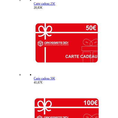
Carte cadeau 25€
20,83€
Carte cadeau 50€
41,67€