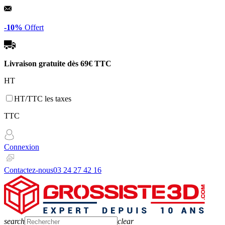
Panneau de gestion des cookies
-10%
Offert
Livraison gratuite dès
69€ TTC
HT
HT/TTC les taxes
TTC
Connexion
Contactez-nous
03 24 27 42 16
search
clear