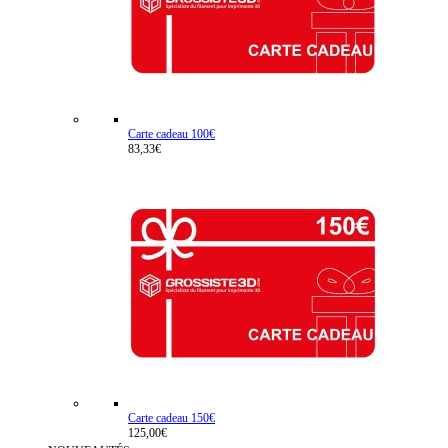
Carte cadeau 100€
83,33€
Carte cadeau 150€
125,00€