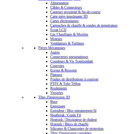
Alimentation
Câbles & Connecteurs
Capteurs proximité & fin-de-course
Carte mère imprimante 3D
Cartes électroniques
Cartouches de chauffe & sondes de température
Écran LCD
Lits Chauffants & Mosfets
Moteurs
Ventilateurs & Turbines
Pièces Mécaniques
Autres
Connecteurs pneumatiques
Coupleurs & Vis Trapézoïdale
Courroies
Ecrous & Ressorts
Plateaux
Poulies de distributions à courroie
PTFE & Tube Téflon
Roulements
Visseries
Têtes d'impression 3D
Buse
Engrenage
Extrudeur / Bloc entrainement fil
Heatbreak / Guide Fil
Heatsink / Dissipateur de chaleur
Hotends / Blocs de chauffe
Silicones & Chaussettes de protection
Têtes d'impression complètes