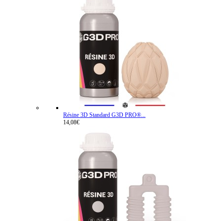
Résine 3D Standard G3D PRO®...
14,08€