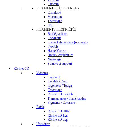
2.85mm
FILAMENTS RÉSISTANCES
Chimique
Mécanique
Thermique
UV
FILAMENTS PROPRIÉTÉS
Biodégradable
Conductif
Contact alimentaire (nouveau)
Flexible
Haute Vitesse
Haute-Température
Nettoyage
Soluble et support
Résines 3D
Matières
Standard
Lavable à l'eau
Ingénierie / Tough
Céramique
Résine 3D Flexible
Transparentes / Translucides
Pigments / Colorants
Poids
Résine 3D 500g
Résine 3D 1kg
Résine 3D 5kg
Utilisation